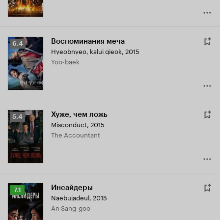
Воспоминания меча
Рейтинг
6.4
Hyeobnyeo, kalui gieok
,
2015
Кинопоиска
Yoo-baek
6.4
Хуже, чем ложь
Рейтинг
5.4
Misconduct
,
2015
Кинопоиска
The Accountant
5.4
Инсайдеры
Рейтинг
7.1
Naebujadeul
,
2015
Кинопоиска
An Sang-goo
7.1