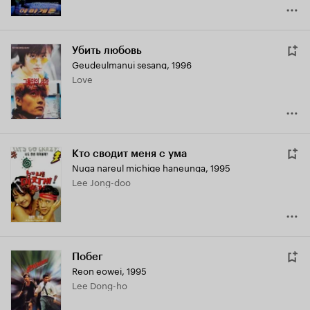
Убить любовь
Geudeulmanui sesang
,
1996
Love
Кто сводит меня с ума
Nuga nareul michige haneunga
,
1995
Lee Jong-doo
Побег
Reon eowei
,
1995
Lee Dong-ho