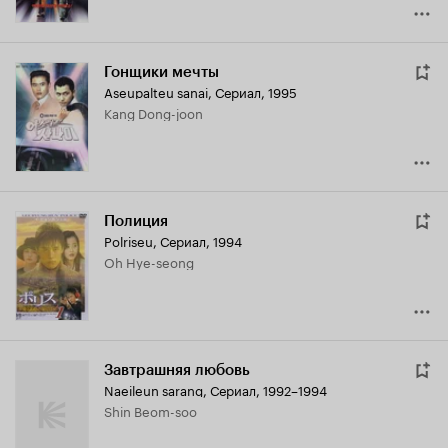
Гонщики мечты
Aseupalteu sanai
,
Сериал, 1995
Kang Dong-joon
Полиция
Polriseu
,
Сериал, 1994
Oh Hye-seong
Завтрашняя любовь
Naeileun sarang
,
Сериал, 1992–1994
Shin Beom-soo