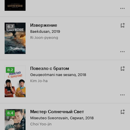
Извержение
Рейтинг
6.7
Baekdusan
,
2019
Кинопоиска
Ri Joon-pyeong
6.7
Повезло с братом
Рейтинг
8.2
Geugeotmani nae sesang
,
2018
Кинопоиска
Kim Jo-ha
8.2
Мистер Солнечный Свет
Рейтинг
8.4
Miseuteo Syeonsyain
,
Сериал, 2018
Кинопоиска
Choi Yoo-jin
8.4