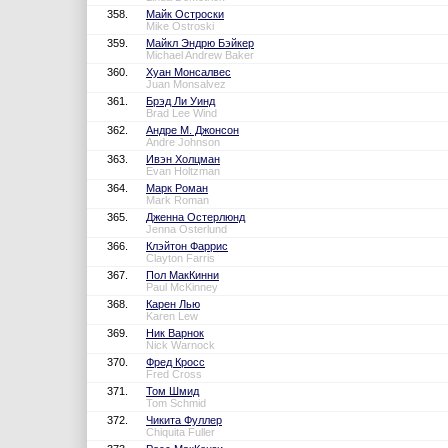
358.
Майк Остроски
Mike Ostroski
359.
Майкл Эндрю Бэйкер
Michael Andrew Baker
360.
Хуан Монсалвес
Juan Monsalvez
361.
Брэд Ли Уинд
Brad Lee Wind
362.
Андре М. Джонсон
Andre Johnson
363.
Ивэн Холцман
Evan Holtzman
364.
Марк Роман
Mark Roman
365.
Дженна Остерлюнд
Jenna Osterlund
366.
Клэйтон Фаррис
Clayton Farris
367.
Пол МакКинни
Paul McKinney
368.
Карен Лью
Karen Lew
369.
Ник Варнок
Nick Warnock
370.
Фред Кросс
Fred Cross
371.
Том Шмид
Tom Schmid
372.
Чикита Фуллер
Chiquita Fuller