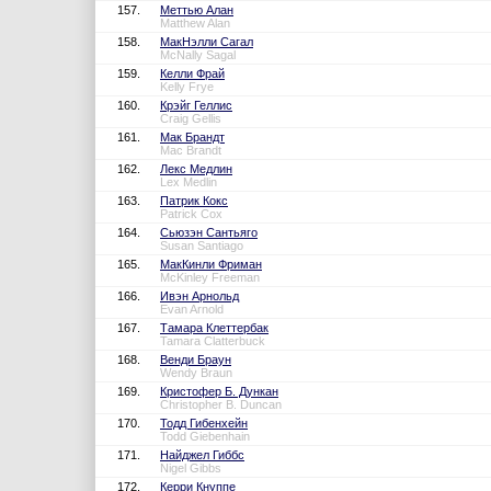
157.
Меттью Алан
Matthew Alan
158.
МакНэлли Сагал
McNally Sagal
159.
Келли Фрай
Kelly Frye
160.
Крэйг Геллис
Craig Gellis
161.
Мак Брандт
Mac Brandt
162.
Лекс Медлин
Lex Medlin
163.
Патрик Кокс
Patrick Cox
164.
Сьюзэн Сантьяго
Susan Santiago
165.
МакКинли Фриман
McKinley Freeman
166.
Ивэн Арнольд
Evan Arnold
167.
Тамара Клеттербак
Tamara Clatterbuck
168.
Венди Браун
Wendy Braun
169.
Кристофер Б. Дункан
Christopher B. Duncan
170.
Тодд Гибенхейн
Todd Giebenhain
171.
Найджел Гиббс
Nigel Gibbs
172.
Керри Кнуппе