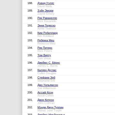
188.
Дэвид Уэллс
David Wells
189.
Зэйн Эмори
Zayne Emory
190.
Рик Раванелло
Rick Ravanello
191.
Энни Тедеско
Annie Tedesco
192.
Ким Робиллард
Kim Robillard
193.
Ребекка Мец
Rebecca Metz
194.
Рик Питерс
Rick Peters
195.
Том Вирту
Tom Virtue
196.
Джеймс С. Бёрнс
James C. Burns
197.
Каллен Дуглас
Cullen Douglas
198.
Стефани Эрб
Stephanie Erb
199.
Джо Уильямсон
Joe Williamson
200.
Ассаф Коэн
Assaf Cohen
201.
Джон Котрэн
John Cothran
202.
Мэнди Джун Турпин
Mandy June Turpin
203.
Джеймс МакДональд