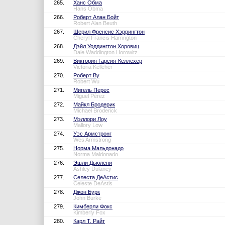
265.
Ханс Обма
Hans Obma
266.
Роберт Алан Бойт
Robert Alan Beuth
267.
Шерил Френсис Хэррингтон
Cheryl Francis Harrington
268.
Дэйл Уоддингтон Хоровиц
Dale Waddington Horowitz
269.
Виктория Гарсия-Келлехер
Victoria Kelleher
270.
Роберт Ву
Robert Wu
271.
Мигель Перес
Miguel Pérez
272.
Майкл Бродерик
Michael Broderick
273.
Мэллори Лоу
Mallory Low
274.
Уэс Армстронг
Wes Armstrong
275.
Норма Мальдонадо
Norma Maldonado
276.
Эшли Дьюлени
Ashley Dulaney
277.
Селеста ДеАстис
Celeste DeAstis
278.
Джон Бурк
John Burke
279.
Кимберли Фокс
Kimberly Fox
280.
Карл Т. Райт