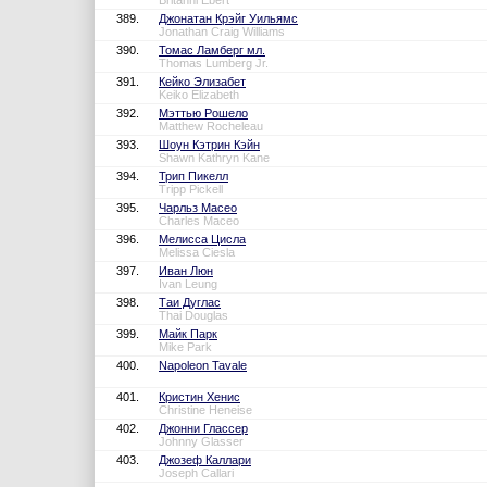
Britanni Ebert
389.
Джонатан Крэйг Уильямс
Jonathan Craig Williams
390.
Томас Ламберг мл.
Thomas Lumberg Jr.
391.
Кейко Элизабет
Keiko Elizabeth
392.
Мэттью Рошело
Matthew Rocheleau
393.
Шоун Кэтрин Кэйн
Shawn Kathryn Kane
394.
Трип Пикелл
Tripp Pickell
395.
Чарльз Масео
Charles Maceo
396.
Мелисса Цисла
Melissa Ciesla
397.
Иван Люн
Ivan Leung
398.
Таи Дуглас
Thai Douglas
399.
Майк Парк
Mike Park
400.
Napoleon Tavale
401.
Кристин Хенис
Christine Heneise
402.
Джонни Глассер
Johnny Glasser
403.
Джозеф Каллари
Joseph Callari