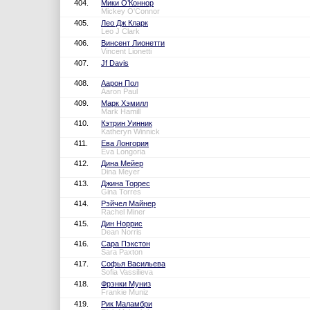
404.
Мики О’Коннор
Mickey O'Connor
405.
Лео Дж Кларк
Leo J Clark
406.
Винсент Лионетти
Vincent Lionetti
407.
Jf Davis
408.
Аарон Пол
Aaron Paul
409.
Марк Хэмилл
Mark Hamill
410.
Кэтрин Уинник
Katheryn Winnick
411.
Ева Лонгория
Eva Longoria
412.
Дина Мейер
Dina Meyer
413.
Джина Торрес
Gina Torres
414.
Рэйчел Майнер
Rachel Miner
415.
Дин Норрис
Dean Norris
416.
Сара Пэкстон
Sara Paxton
417.
Софья Васильева
Sofia Vassilieva
418.
Фрэнки Муниз
Frankie Muniz
419.
Рик Маламбри