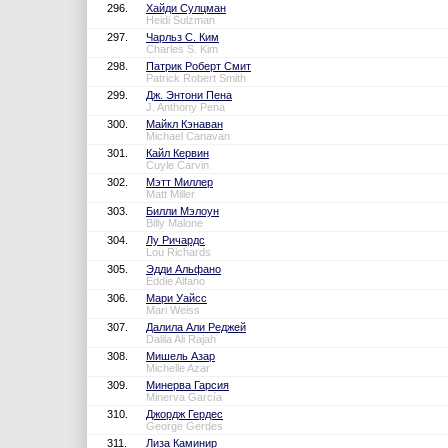
296.
Хайди Сулцман
Heidi Sulzman
297.
Чарльз С. Ким
Charles S. Kim
298.
Патрик Роберт Смит
Patrick Robert Smith
299.
Дж. Энтони Пена
J. Anthony Pena
300.
Майкл Кэнаван
Michael Canavan
301.
Кайл Кервин
Cuyle Carvin
302.
Мэтт Миллер
Matt Miller
303.
Билли Мэлоун
Billy Malone
304.
Лу Ричардс
Lou Richards
305.
Эдди Альфано
Eddie Alfano
306.
Мари Уайсс
Mari Weiss
307.
Далила Али Реджей
Dalila Ali Rajah
308.
Мишель Азар
Michelle Azar
309.
Минерва Гарсия
Minerva García
310.
Джордж Гердес
George Gerdes
311.
Лиза Каминир