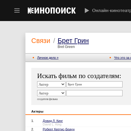
Онлайн-кинотеат
Связи
/
Брет Грин
Bret Green
Личное дело »
Что это за
Искать фильм по создателям:
создатели фильма
Актеры
1.
Дэвид Л. Кинг
David L. King
2.
Роберт Кертис-Браун