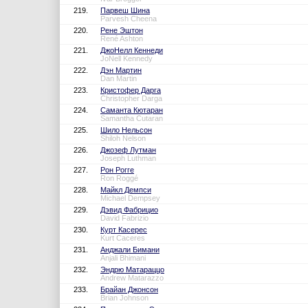
219.
Парвеш Шина
Parvesh Cheena
220.
Рене Эштон
René Ashton
221.
ДжоНелл Кеннеди
JoNell Kennedy
222.
Дэн Мартин
Dan Martin
223.
Кристофер Дарга
Christopher Darga
224.
Саманта Кютаран
Samantha Cutaran
225.
Шило Нельсон
Shiloh Nelson
226.
Джозеф Лутман
Joseph Luthman
227.
Рон Рогге
Ron Roggé
228.
Майкл Демпси
Michael Dempsey
229.
Дэвид Фабрицио
David Fabrizio
230.
Курт Касерес
Kurt Caceres
231.
Анджали Бимани
Anjali Bhimani
232.
Эндрю Матараццо
Andrew Matarazzo
233.
Брайан Джонсон
Brian Johnson