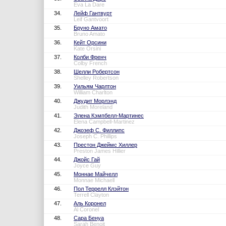
Eva La Dare
34.
Лейф Гантвурт
Leif Gantvoort
35.
Бруно Амато
Bruno Amato
36.
Кейт Орсини
Kate Orsini
37.
Колби Френч
Colby French
38.
Шелли Робертсон
Shelley Robertson
39.
Уильям Чарлтон
William Charlton
40.
Джудит Морлэнд
Judith Moreland
41.
Элена Кэмпбелл-Мартинес
Elena Campbell-Martinez
42.
Джозеф С. Филлипс
Joseph C. Phillips
43.
Престон Джеймс Хиллер
Preston James Hillier
44.
Джойс Гай
Joyce Guy
45.
Моннае Майчелл
Monnae Michaell
46.
Пол Террелл Клэйтон
Terrell Clayton
47.
Аль Коронел
Al Coronel
48.
Сара Бенуа
Sarah Benoit