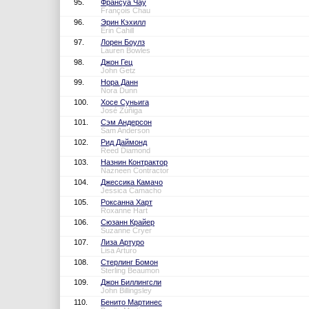
95.
Франсуа Чау
François Chau
96.
Эрин Кэхилл
Erin Cahill
97.
Лорен Боулз
Lauren Bowles
98.
Джон Гец
John Getz
99.
Нора Данн
Nora Dunn
100.
Хосе Суньига
José Zúñiga
101.
Сэм Андерсон
Sam Anderson
102.
Рид Даймонд
Reed Diamond
103.
Назнин Контрактор
Nazneen Contractor
104.
Джессика Камачо
Jessica Camacho
105.
Роксанна Харт
Roxanne Hart
106.
Сюзанн Крайер
Suzanne Cryer
107.
Лиза Артуро
Lisa Arturo
108.
Стерлинг Бомон
Sterling Beaumon
109.
Джон Биллингсли
John Billingsley
110.
Бенито Мартинес