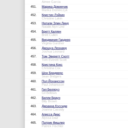
Aimee Garcia
451.
Марика Доминчик
Marika Dominczyk
452.
Кристин Лэйкин
Christine Lakin
453.
Натали Элин Линд
Natalie Alyn Lind
454.
Бретт Каллен
Brett Cullen
455.
Вирджиния Гарднер
Virginia Gardner
456.
Джошуа Леонард
Joshua Leonard
457.
Том Эверетт Скотт
Tom Everett Scott
458.
Кристина Кокс
Christina Cox
459.
Шон Бриджерс
Sean Bridgers
460.
Пол Йоханссон
Paul Johansson
461.
Гил Беллоуз
Gil Bellows
462.
Билли Браун
Billy Brown
463.
Джоанна Кэссиди
Joanna Cassidy
464.
Алисса Диас
Alyssa Diaz
465.
Патрик Фишлер
Patrick Fischler