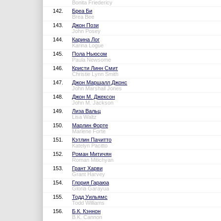
Bonita Friedericy
142.
Бреа Би
Brea Bee
143.
Джон Пози
John Posey
144.
Карина Лог
Karina Logue
145.
Пола Ньюсом
Paula Newsome
146.
Кристи Линн Смит
Christie Lynn Smith
147.
Джон Маршалл Джонс
John Marshall Jones
148.
Джон М. Джексон
John M. Jackson
149.
Лиза Вальц
Lisa Waltz
150.
Марлин Форте
Marlene Forte
151.
Кэтлин Пачитто
Katelyn Pacitto
152.
Роман Митичян
Roman Mitichyan
153.
Грант Харви
Grant Harvey
154.
Глория Гараюа
Gloria Garayua
155.
Тодд Уильямс
Todd Williams
156.
Б.К. Кэннон
B.K. Cannon