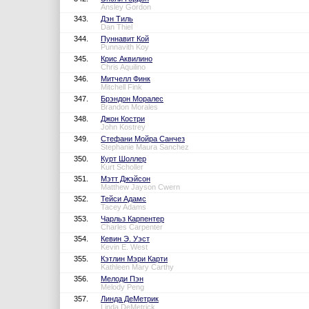
Ansley Gordon
343.
Дэн Тиль
Dan Thiel
344.
Пуннавит Кой
Punnavith Koy
345.
Крис Аквилино
Chris Aquilino
346.
Митчелл Финк
Mitchell Fink
347.
Брэндон Моралес
Brandon Morales
348.
Джон Костри
John Kostrey
349.
Стефани Мойра Санчез
Stephanie Maura Sanchez
350.
Курт Шоллер
Kurt Scholler
351.
Мэтт Джэйсон
Matthew Jayson Cwern
352.
Тейси Адамс
Tacey Adams
353.
Чарльз Карпентер
Charles Carpenter
354.
Кевин Э. Уэст
Kevin E. West
355.
Кэтлин Мэри Карти
Kathleen Mary Carthy
356.
Мелоди Пэн
Melody Peng
357.
Линда ДеМетрик
Linda DeMetrick