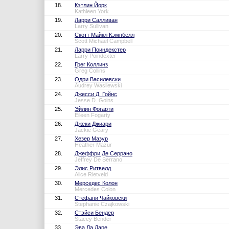
18.
Кэтлин Йорк
Kathleen York
19.
Ларри Салливан
Larry Sullivan
20.
Скотт Майкл Кэмпбелл
Scott Michael Campbell
21.
Ларри Поиндекстер
Larry Poindexter
22.
Грег Коллинз
Greg Collins
23.
Одри Василевски
Audrey Wasilewski
24.
Джесси Д. Гойнс
Jesse D. Goins
25.
Эйлин Фогарти
Eileen Fogarty
26.
Джеки Джиари
Jackie Geary
27.
Хезер Мазур
Heather Mazur
28.
Джеффри Де Серрано
Jeffrey De Serrano
29.
Элис Ритвелд
Alice Rietveld
30.
Мерседес Колон
Mercedes Colon
31.
Стефани Чайковски
Stephanie Czajkowski
32.
Стэйси Бендер
Stacey Bender
33.
Эва Ла Даре