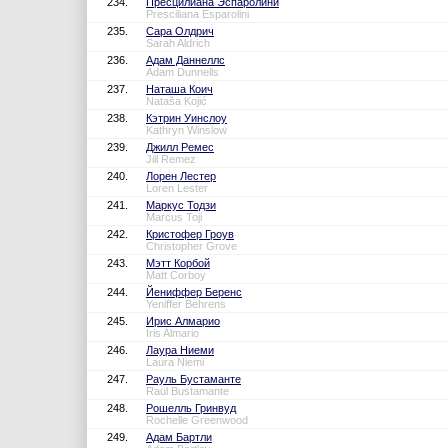
234.
Пресцилиана Эспаролини
Presciliana Esparolini
235.
Сара Олдрич
Sarah Aldrich
236.
Адам Даннеллс
Adam Dunnells
237.
Наташа Коич
Nataša Kojić
238.
Кэтрин Уинслоу
Kathryn Winslow
239.
Джилл Ремес
Jill Remez
240.
Лорен Лестер
Loren Lester
241.
Маркус Тодзи
Marcus Toji
242.
Кристофер Гроув
Christopher Grove
243.
Мэтт Корбой
Matt Corboy
244.
Йениффер Беренс
Yeniffer Behrens
245.
Ирис Алмарио
Iris Almario
246.
Лаура Ниеми
Laura Niemi
247.
Рауль Бустаманте
Raul Bustamante
248.
Рошелль Гринвуд
Rochelle Greenwood
249.
Адам Бартли