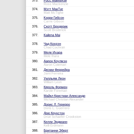
373.
Росс МакКензи
Ross Mackenzie
374.
Мэтт МакТиг
Matt McTighe
375.
Кэрри Гибсон
Carrie Gibson
376.
Скотт Бродерик
Scott Broderick
377.
Kailena Mai
378.
Чад Кохрэн
Chad Cochran
379.
Меле Ихара
Mele Ihara
380.
Аарон Коулмэн
Aaron Coleman
381.
Джэми Феррейра
Jami Ferreira
382.
Уилльям Леон
William Leon
383.
Кяроль Формен
Karole Foreman
384.
Майкл Кристиан Александр
Michael Christian Alexander
385.
Дорис Л. Герерро
Doris L. Guerrero
386.
Дрю Крукстон
Drue Schaefer Crookston
387.
Келли Эрдманн
Kelli Erdmann
388.
Британни Эберт