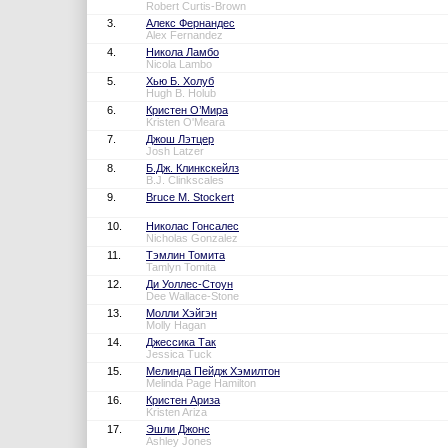
Robert Curtis-Brown
3.
Алекс Фернандес
Alex Fernandez
4.
Никола Ламбо
Nicola Lambo
5.
Хью Б. Холуб
Hugh B. Holub
6.
Кристен О’Мира
Kristen O'Meara
7.
Джош Лэтцер
Josh Latzer
8.
Б.Дж. Клинкскейлз
B.J. Clinkscales
9.
Bruce M. Stockert
10.
Николас Гонсалес
Nicholas Gonzalez
11.
Тэмлин Томита
Tamlyn Tomita
12.
Ди Уоллес-Стоун
Dee Wallace-Stone
13.
Молли Хэйгэн
Molly Hagan
14.
Джессика Так
Jessica Tuck
15.
Мелинда Пейдж Хэмилтон
Melinda Page Hamilton
16.
Кристен Ариза
Kristen Ariza
17.
Эшли Джонс
Ashley Jones