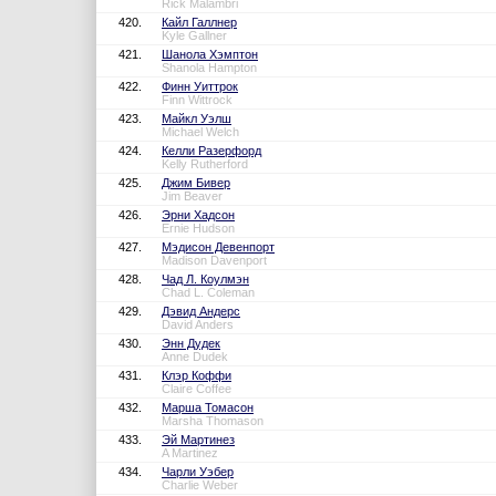
Rick Malambri
420.
Кайл Галлнер
Kyle Gallner
421.
Шанола Хэмптон
Shanola Hampton
422.
Финн Уиттрок
Finn Wittrock
423.
Майкл Уэлш
Michael Welch
424.
Келли Разерфорд
Kelly Rutherford
425.
Джим Бивер
Jim Beaver
426.
Эрни Хадсон
Ernie Hudson
427.
Мэдисон Девенпорт
Madison Davenport
428.
Чад Л. Коулмэн
Chad L. Coleman
429.
Дэвид Андерс
David Anders
430.
Энн Дудек
Anne Dudek
431.
Клэр Коффи
Claire Coffee
432.
Марша Томасон
Marsha Thomason
433.
Эй Мартинез
A Martinez
434.
Чарли Уэбер
Charlie Weber