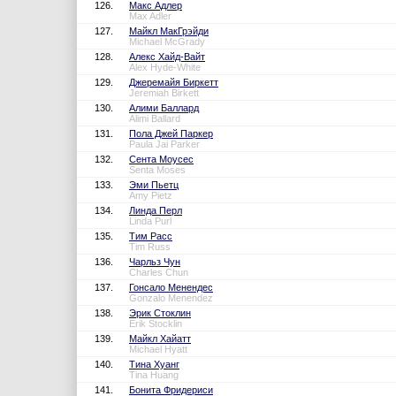
126.
Макс Адлер
Max Adler
127.
Майкл МакГрэйди
Michael McGrady
128.
Алекс Хайд-Вайт
Alex Hyde-White
129.
Джеремайя Биркетт
Jeremiah Birkett
130.
Алими Баллард
Alimi Ballard
131.
Пола Джей Паркер
Paula Jai Parker
132.
Сента Моусес
Senta Moses
133.
Эми Пьетц
Amy Pietz
134.
Линда Перл
Linda Purl
135.
Тим Расс
Tim Russ
136.
Чарльз Чун
Charles Chun
137.
Гонсало Менендес
Gonzalo Menendez
138.
Эрик Стоклин
Erik Stocklin
139.
Майкл Хайатт
Michael Hyatt
140.
Тина Хуанг
Tina Huang
141.
Бонита Фридериси