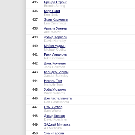
435.
Бренда Стронг
Brenda Strong
436.
Керр Смит
Kerr Smith
437.
Эрин Каммингс
Erin Cummings
438.
Ариэль Уинтер
Ariel Winter
439.
Дэвид Хорнсби
David Hornsby
440.
Майкл Кудлиц
Michael Cudlitz
441.
Рики Линдхоум
Riki Lindhome
442.
Джек Коулман
Jack Coleman
443.
Ксандер Беркли
Xander Berkeley
444.
Николь Том
Nicholle Tom
445.
Уэйд Уильямс
Wade Williams
446.
Дэн Кастелланета
Dan Castellaneta
447.
Сэм Уитвер
Sam Witwer
448.
Дэвид Кокнер
David Koechner
449.
ЭйДжей Мичалка
AJ Michalka
450.
Эйми Гарсиа