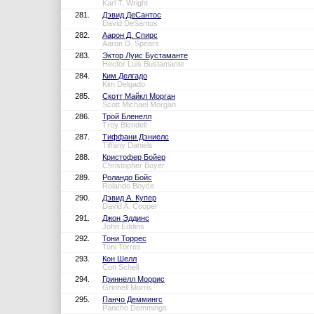
Karl T. Wright
281.
Дэвид ДеСантос
David DeSantos
282.
Аарон Д. Спирс
Aaron D. Spears
283.
Эктор Луис Бустаманте
Hector Luis Bustamante
284.
Ким Делгадо
Kim Delgado
285.
Скотт Майкл Морган
Scott Michael Morgan
286.
Трой Бленелл
Troy Blendell
287.
Тиффани Дэниелс
Tiffany Daniels
288.
Кристофер Бойер
Christopher Boyer
289.
Роландо Бойс
Rolando Boyce
290.
Дэвид А. Купер
David A. Cooper
291.
Джон Эддинс
John Eddins
292.
Тони Торрес
Toni Torres
293.
Кон Шелл
Con Schell
294.
Гриннелл Моррис
Grinnell Morris
295.
Панчо Деммингс
Pancho Demmings