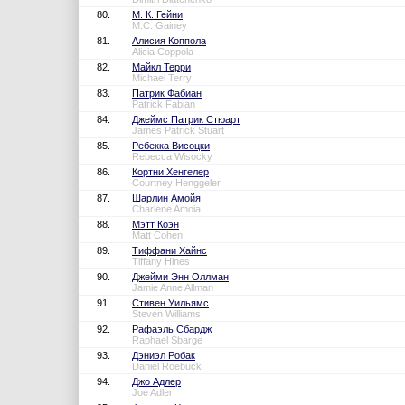
80.
М. К. Гейни
M.C. Gainey
81.
Алисия Коппола
Alicia Coppola
82.
Майкл Терри
Michael Terry
83.
Патрик Фабиан
Patrick Fabian
84.
Джеймс Патрик Стюарт
James Patrick Stuart
85.
Ребекка Висоцки
Rebecca Wisocky
86.
Кортни Хенгелер
Courtney Henggeler
87.
Шарлин Амойя
Charlene Amoia
88.
Мэтт Коэн
Matt Cohen
89.
Тиффани Хайнс
Tiffany Hines
90.
Джейми Энн Оллман
Jamie Anne Allman
91.
Стивен Уильямс
Steven Williams
92.
Рафаэль Сбардж
Raphael Sbarge
93.
Дэниэл Робак
Daniel Roebuck
94.
Джо Адлер
Joe Adler