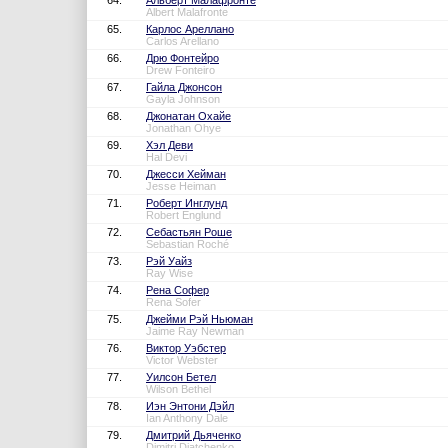
64.
Альберт Малафронте
Albert Malafronte
65.
Карлос Ареллано
Carlos Arellano
66.
Дрю Фонтейро
Drew Fonteiro
67.
Гайла Джонсон
Gayla Johnson
68.
Джонатан Охайе
Jonathan Ohye
69.
Хэл Деви
Hal Devi
70.
Джесси Хейман
Jesse Heiman
71.
Роберт Инглунд
Robert Englund
72.
Себастьян Роше
Sebastian Roché
73.
Рэй Уайз
Ray Wise
74.
Рена Софер
Rena Sofer
75.
Джейми Рэй Ньюман
Jaime Ray Newman
76.
Виктор Уэбстер
Victor Webster
77.
Уилсон Бетел
Wilson Bethel
78.
Иэн Энтони Дэйл
Ian Anthony Dale
79.
Дмитрий Дьяченко
Dimitri Diatchenko