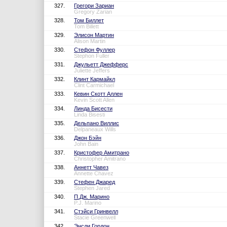
327.
Грегори Зариан
Gregory Zarian
328.
Том Биллет
Tom Billett
329.
Элисон Мартин
Alison Martin
330.
Стефон Фуллер
Stephon Fuller
331.
Джульетт Джефферс
Juliette Jeffers
332.
Клинт Кармайкл
Clint Carmichael
333.
Кевин Скотт Аллен
Kevin Scott Allen
334.
Линда Бисести
Linda Bisesti
335.
Дельпано Виллис
Delpaneaux Wills
336.
Джон Бэйн
John Bain
337.
Кристофер Амитрано
Christopher Amitrano
338.
Аннетт Чавез
Annette Chavez
339.
Стефен Джаред
Stephen Jared
340.
П.Дж. Марино
P.J. Marino
341.
Стэйси Гринвелл
Stacie Greenwell
342.
Энсли Гордон