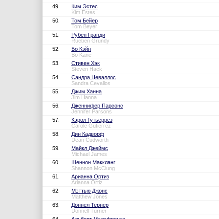
49.
Ким Эстес
Kim Estes
50.
Том Бейер
Tom Beyer
51.
Рубен Гранди
Rueben Grundy
52.
Бо Кэйн
Bo Kane
53.
Стивен Хэк
Steven Hack
54.
Сандра Цеваллос
Sandra Cevallos
55.
Джим Ханна
Jim Hanna
56.
Дженнифер Парсонс
Jennifer Parsons
57.
Кэрол Гутьеррез
Carole Gutierrez
58.
Дин Кадворф
Dean Cudworth
59.
Майкл Джеймс
Michael James
60.
Шеннон Маккланг
Shannon McClung
61.
Арианна Ортиз
Arianna Ortiz
62.
Мэттью Джонс
Matthew Jones
63.
Доннел Тернер
Donnell Turner