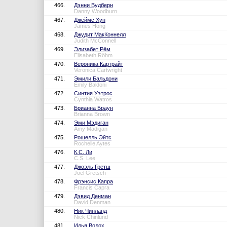
466.
Дэнни Вудберн
Danny Woodburn
467.
Джеймс Хун
James Hong
468.
Джудит МакКоннелл
Judith McConnell
469.
Элизабет Рём
Elisabeth Röhm
470.
Вероника Картрайт
Veronica Cartwright
471.
Эмили Бальдони
Emily Baldoni
472.
Синтия Уэтрос
Cynthia Watros
473.
Брианна Браун
Brianna Brown
474.
Эми Мэдиган
Amy Madigan
475.
Рошелль Эйтс
Rochelle Aytes
476.
К.С. Ли
C.S. Lee
477.
Джоэль Гретш
Joel Gretsch
478.
Фрэнсис Капра
Francis Capra
479.
Дэвид Денман
David Denman
480.
Ник Чинланд
Nick Chinlund
481.
Илья Волох