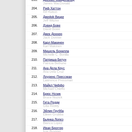
James MacDonald
204.
Риф Хаттон
Rif Hutton
205.
Джефф Вицке
Jeff Witzke
206.
Дэвид Бове
David Bowe
207.
Джек Доннер
Jack Donner
208.
Карл Макинен
Karl Makinen
209.
Мишель Бонилла
Michelle C. Bonilla
210.
Патриша Бетун
Patricia Bethune
211.
Ана Дела Крус
Ana Dela Cruz
212.
Лоуренс Прессман
Lawrence Pressman
213.
Майкл Чиффо
Michael Chieffo
214.
Брюс Нозик
Bruce Nozick
215.
Гита Редди
Gita Reddy
216.
Эйлин Грубба
Eileen Grubba
217.
Бьянка Лопез
Bianca Lopez
218.
Ивар Броггер
Ivar Brogger