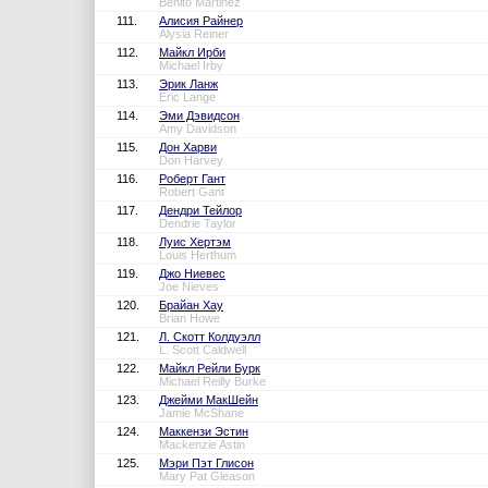
Benito Martinez
111.
Алисия Райнер
Alysia Reiner
112.
Майкл Ирби
Michael Irby
113.
Эрик Ланж
Eric Lange
114.
Эми Дэвидсон
Amy Davidson
115.
Дон Харви
Don Harvey
116.
Роберт Гант
Robert Gant
117.
Дендри Тейлор
Dendrie Taylor
118.
Луис Хертэм
Louis Herthum
119.
Джо Ниевес
Joe Nieves
120.
Брайан Хау
Brian Howe
121.
Л. Скотт Колдуэлл
L. Scott Caldwell
122.
Майкл Рейли Бурк
Michael Reilly Burke
123.
Джейми МакШейн
Jamie McShane
124.
Маккензи Эстин
Mackenzie Astin
125.
Мэри Пэт Глисон
Mary Pat Gleason