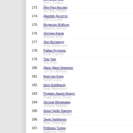
Kerry Knuppe
173.
Йен Рид Кеслер
Ian Reed Kesler
174.
Джефф Дусетте
Jeff Doucette
175.
Мэдисон Мэйсон
Madison Mason
176.
Энтони Азизи
Anthony Azizi
177.
Энн Бетанкур
Anne Betancourt
178.
Райан Кутрона
Ryan Cutrona
179.
Том Чои
Tom Choi
180.
Джон Джон Брионес
Jon Jon Briones
181.
Кристин Кэри
Kristin Carey
182.
Шон Блейкмор
Sean Blakemore
183.
Роджер Аарон Браун
Roger Aaron Brown
184.
Энтони Молинари
Anthony Molinari
185.
Анна Грейс Барлоу
Anna Grace Barlow
186.
Энди Умбергер
Andy Umberger
187.
Ребекка Тилни
Rebecca Tilney