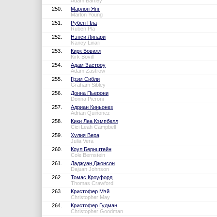
Adam Bartley
250.
Марлон Янг
Marlon Young
251.
Рубен Пла
Ruben Pla
252.
Нэнси Линари
Nancy Linari
253.
Кирк Бовилл
Kirk Bovill
254.
Адам Застроу
Adam Zastrow
255.
Грэм Сибли
Graham Sibley
256.
Донна Пьерони
Donna Pieroni
257.
Адриан Киньонез
Adrian Quiñonez
258.
Кики Леа Кэмпбелл
Cici Leah Campbell
259.
Хулия Вера
Julia Vera
260.
Коул Бернштейн
Cole Bernstein
261.
Даджуан Джонсон
Dajuan Johnson
262.
Томас Кроуфорд
Thomas Crawford
263.
Кристофер Мэй
Christopher May
264.
Кристофер Гудман
Christopher Goodman