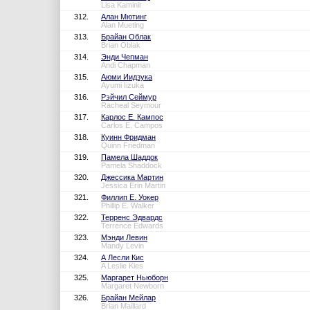
Lisa Kaminir
312.
Алан Мютинг
Alan Mueting
313.
Брайан Облак
Brian Oblak
314.
Энди Чепман
Andi Chapman
315.
Аюми Иидзука
Ayumi Iizuka
316.
Рэйчил Сеймур
Racheal Seymour
317.
Карлос Е. Кампос
Carlos E. Campos
318.
Куинн Фридман
Quinn Friedman
319.
Памела Шаддок
Pamela Shaddock
320.
Джессика Мартин
Jessica Erin Martin
321.
Филлип Е. Уокер
Phillip E. Walker
322.
Терренс Эдвардс
Terrence Edwards
323.
Мэнди Левин
Mandy Levin
324.
А Лесли Кис
A Leslie Kies
325.
Маргарет Ньюборн
Margaret Newborn
326.
Брайан Мейлар
Brian Maillard