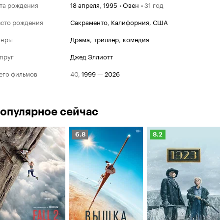
та рождения
18 апреля
,
1995
•
Овен
•
31 год
сто рождения
Сакраменто
,
Калифорния
,
США
анры
драма
,
триллер
,
комедия
пруг
Джед Эллиотт
его фильмов
40
,
1999
—
2026
опулярное сейчас
Рейтинг
Рейтинг
6.8
8.2
Кинопоиска
Кинопоиска
6.8
8.2