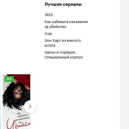
Лучшие сериалы
1923
Как избежать наказания
за убийство
Хор
Зои Харт из южного
штата
Закон и порядок.
Специальный корпус
Рейтинг
8.1
Кинопоиска
8.1