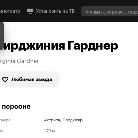
инотеатр
Установить на ТВ
Вирджиния Гарднер
irginia Gardner
Любимая звезда
 персоне
рьера
Актриса
,
Продюсер
ст
1.73 м