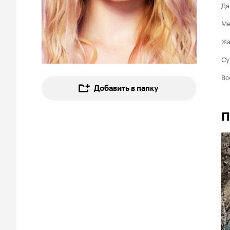
Да
Ме
Ж
Су
Вс
Добавить в папку
П