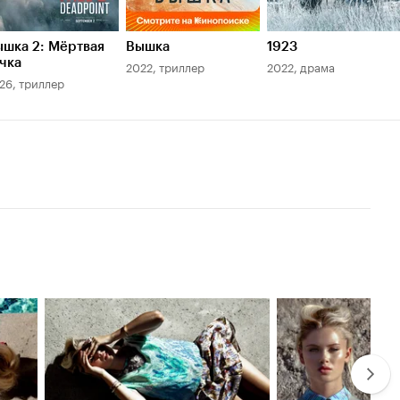
шка 2: Мёртвая
Вышка
1923
чка
2022, триллер
2022, драма
26, триллер