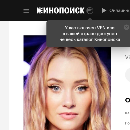
Онлайн-к
У вас включен VPN или
в вашей стране доступен
не весь каталог Кинопоиска
V
О
Ка
Ро