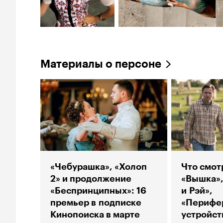
Материалы о персоне
«Чебурашка», «Холоп
Что смот
2» и продолжение
«Вышка»,
«Беспринципных»: 16
и Рэй»,
премьер в подписке
«Перифе
Кинопоиска в марте
устройст