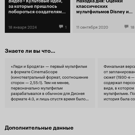
Видео
Культовые идеи,
Находка дня: Оценки
за которые пришлось
классических
побороться создателям
мультфильмов Disney и
фильмов
их ремейков
18 января 2024
1
11 сентября 2020
18
Знаете ли вы что...
«Леди и Бродяга» — первый мультфильм
Финальная верс
в формате CinemaScope
от запланирова
(кинотеатральный формат, соотношение
сюжет (1930-е — 
сторон — 2,55:1). Тем не менее,
содержал персо
первоначально мультфильм
виде, в котором
разрабатывался в обычном для Диснея
мультфильме. По
формате 4:3, и лишь спустя время было
история была со
принято решение переориентироваться
двух её поклон
на набирающий популярность
волкодаве Бори
CinemaScope (однако, некоторое
Гомере, а в кач
распространение получила и версия
отрицательных 
4:3). В результате художникам в спешном
сиамские коты и
Дополнительные данные
порядке пришлось дорисовывать
Борис всё же по