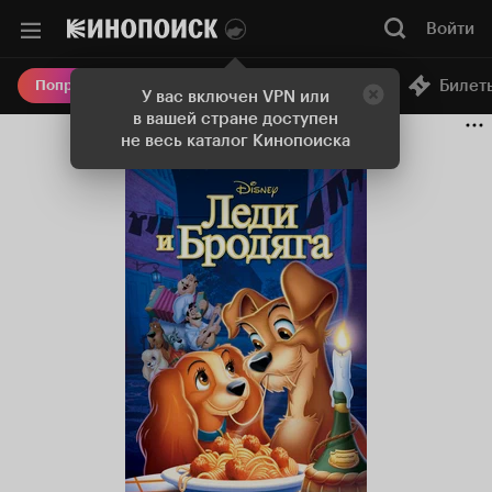
Войти
Онлайн-кинотеатр
Билет
Попробовать Плюс
У вас включен VPN или
в вашей стране доступен
не весь каталог Кинопоиска