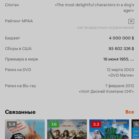
(расширять) задние планы и менять
качестве второ
Слоган
«The most delightful characters in a dog's
конфигурацию сцен. Косвенные
Своё имя Бродяг
age!»
свидетельства того, что изначально
этого его звали
мультфильм не был широкоэкранным —
Рейтинг MPAA
G
высокая статичность фона и
нет возрастных ограничений
концентрированность действия в
правой, левой или центральной частях
Бюджет
4 000 000 $
сцены.
Сборы в США
93 602 326 $
Премьера в мире
16 июня 1955
,
...
Релиз на DVD
12 марта 2003
«DVD Магия»
Релиз на Blu-ray
7 февраля 2012
«Уолт Дисней Компани СНГ»
Связанные
Все
Рейтинг
Рейтинг
Рейтинг
Р
5.9
7.6
3.2
5
Кинопоиска
Кинопоиска
Кинопоиска
К
5.9
7.6
3.2
5.