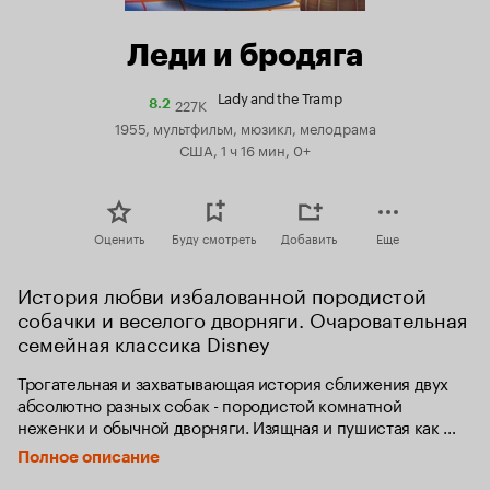
Леди и бродяга
Lady and the Tramp
227K
Рейтинг
8.2
Кинопоиска
1955, мультфильм, мюзикл, мелодрама
8.2
США, 1 ч 16 мин, 0+
Оценить
Буду смотреть
Добавить
Еще
История любви избалованной породистой 
собачки и веселого дворняги. Очаровательная 
семейная классика Disney
Трогательная и захватывающая история сближения двух 
абсолютно разных собак - породистой комнатной 
неженки и обычной дворняги. Изящная и пушистая как 
игрушка, коккер-спаниельша Леди была любимицей 
Полное описание
хозяев, пока в их семье не появился младенец. Надетый 