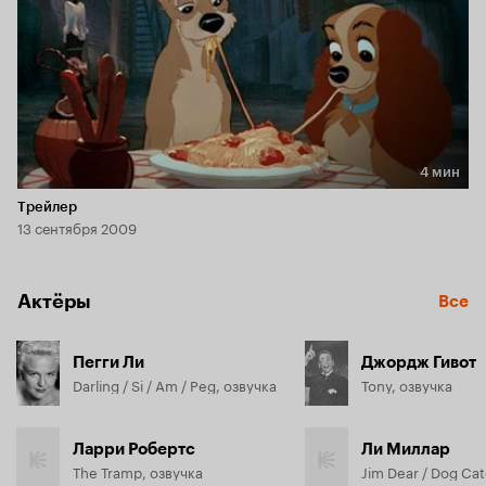
4 мин
Длительность 4 мин
Трейлер
13 сентября 2009
Актёры
Все
Пегги Ли
Джордж Гивот
Darling / Si / Am / Peg, озвучка
Tony, озвучка
Ларри Робертс
Ли Миллар
The Tramp, озвучка
Jim Dear / Dog Cat