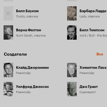
Билл Бауком
Барбара Ладди
Trusty, озвучка
Lady, озвучка
Верна Фелтон
Билл Томпсон
Aunt Sarah, озвучка
Создатели
Все
Клайд Джероними
Хэмилтон Ласк
Режиссёр
Режиссёр
Уилфред Джексон
Джо Грант
Режиссёр
Сценарист