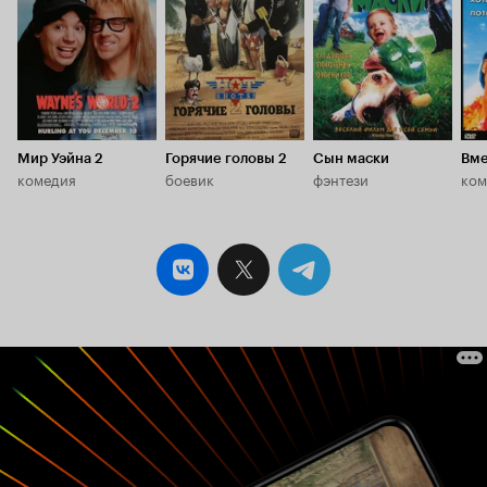
Мир Уэйна 2
Горячие головы 2
Сын маски
Вме
комедия
боевик
фэнтези
ком