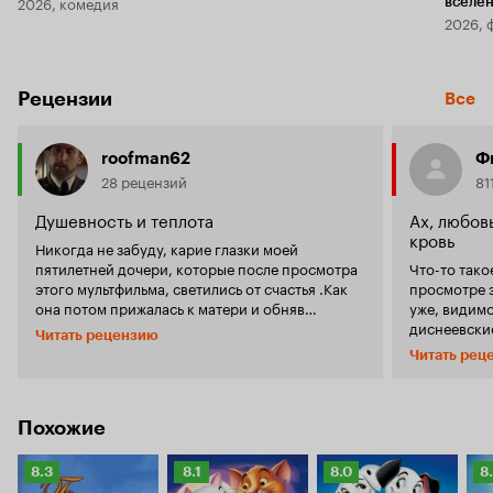
2026, комедия
вселе
2026, 
Рецензии
Все
roofman62
Ф
28 рецензий
81
Душевность и теплота
Ах, любов
кровь
Никогда не забуду, карие глазки моей
пятилетней дочери, которые после просмотра
Что-то тако
этого мультфильма, светились от счастья .Как
просмотре э
она потом прижалась к матери и обняв
уже, видимо
коробку VHSкассеты, от этого мультика
диснеевские
Читать рецензию
сказала: -Мамочка, пожалуйста, давай
впечатлило. Скучно. Немал
Читать рец
посмотрим это еще раз, завтра когда ты
скуке у Лед
придешь с работы. И это завтра длилось почти
жуткий кокт
2 месяца, 2 месяца она вновь и вновь смотрела
паре кадров
эту сказку. Необычайная теплота, душевность
- хоть поня
Похожие
этого фильма просто удивляют. Он настолько
игрушка. Ве
пропитан теплом и любовью ,что по
рассказать 
Рейтинг
Рейтинг
Рейтинг
Р
8.3
8.1
8.0
8
прошествии стольких лет ЛЕДИ И БРОДЯГА,
то все так 
Кинопоиска
Кинопоиска
Кинопоиска
К