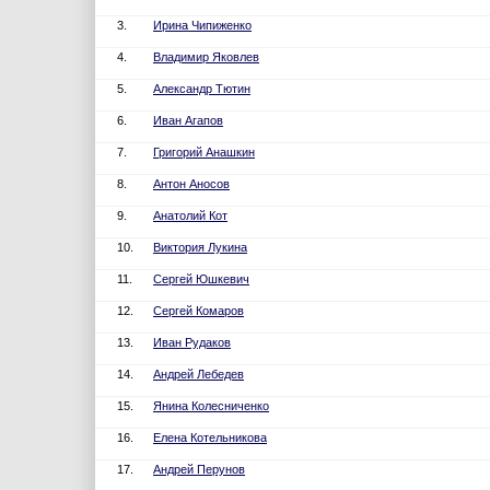
3.
Ирина Чипиженко
4.
Владимир Яковлев
5.
Александр Тютин
6.
Иван Агапов
7.
Григорий Анашкин
8.
Антон Аносов
9.
Анатолий Кот
10.
Виктория Лукина
11.
Сергей Юшкевич
12.
Сергей Комаров
13.
Иван Рудаков
14.
Андрей Лебедев
15.
Янина Колесниченко
16.
Елена Котельникова
17.
Андрей Перунов