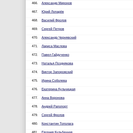
466.
Александр Миронов
467.
Юрий Лопарёв
468.
Василий Фролов
469.
Сергей Петров
470.
Александр Чернявский
471.
Лариса Маслова
472.
Павел Гайдученко
473.
Наталья Позднякова
474.
Виктор Запорожский
475.
Ирина Соболева
476.
Екатерина Кульчицкая
477.
Анна Воронова
478.
Андрей Рапопорт
479.
Сергей Фролов
480.
Константин Тополага
481.
Евгения Кульбачная