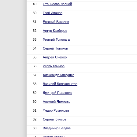
49.
Станислав Лесной
50.
Глеб Иванов
51.
Евгений Бакалов
52.
Артур Казберов
53.
Георгий Тополага
54.
Сергей Новиков
55.
Андрей Снежко
56.
Игорь Климов
57.
Александр Мякушко
58.
Василий Белокопытов
59.
Дмитрий Павленко
60.
Алексей Ярмилко
61.
Федор Румянцев
62.
Сергей Климов
63.
Владимир Балдов