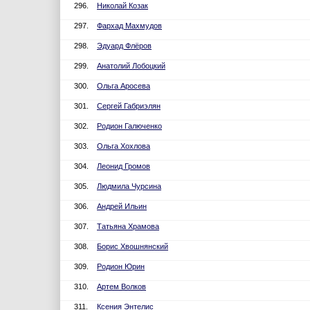
296.
Николай Козак
297.
Фархад Махмудов
298.
Эдуард Флёров
299.
Анатолий Лобоцкий
300.
Ольга Аросева
301.
Сергей Габриэлян
302.
Родион Галюченко
303.
Ольга Хохлова
304.
Леонид Громов
305.
Людмила Чурсина
306.
Андрей Ильин
307.
Татьяна Храмова
308.
Борис Хвошнянский
309.
Родион Юрин
310.
Артем Волков
311.
Ксения Энтелис