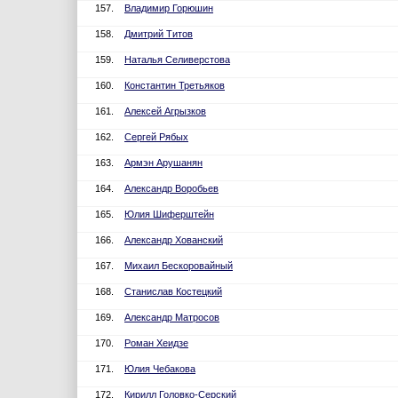
157.
Владимир Горюшин
158.
Дмитрий Титов
159.
Наталья Селиверстова
160.
Константин Третьяков
161.
Алексей Агрызков
162.
Сергей Рябых
163.
Армэн Арушанян
164.
Александр Воробьев
165.
Юлия Шиферштейн
166.
Александр Хованский
167.
Михаил Бескоровайный
168.
Станислав Костецкий
169.
Александр Матросов
170.
Роман Хеидзе
171.
Юлия Чебакова
172.
Кирилл Головко-Серский