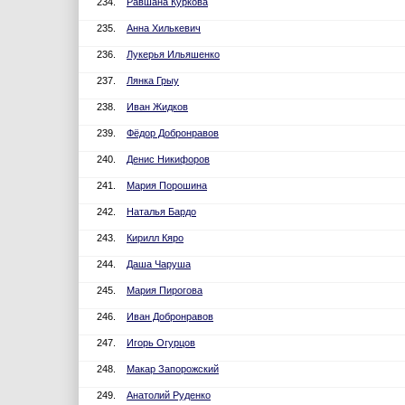
234.
Равшана Куркова
235.
Анна Хилькевич
236.
Лукерья Ильяшенко
237.
Лянка Грыу
238.
Иван Жидков
239.
Фёдор Добронравов
240.
Денис Никифоров
241.
Мария Порошина
242.
Наталья Бардо
243.
Кирилл Кяро
244.
Даша Чаруша
245.
Мария Пирогова
246.
Иван Добронравов
247.
Игорь Огурцов
248.
Макар Запорожский
249.
Анатолий Руденко