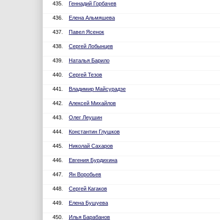
435.
Геннадий Горбачев
436.
Елена Альмяшева
437.
Павел Ясенок
438.
Сергей Лобынцев
439.
Наталья Барило
440.
Сергей Тезов
441.
Владимир Майсурадзе
442.
Алексей Михайлов
443.
Олег Леушин
444.
Константин Глушков
445.
Николай Сахаров
446.
Евгения Бурдихина
447.
Ян Воробьев
448.
Сергей Кагаков
449.
Елена Бушуева
450.
Илья Барабанов