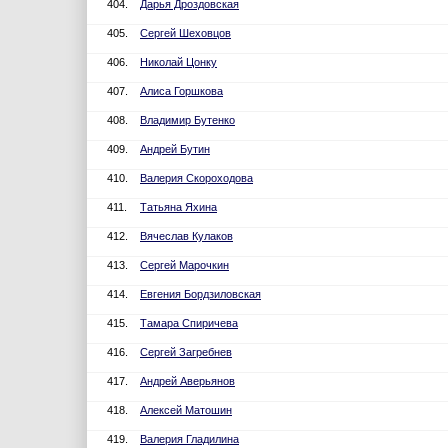
404.
Дарья Дроздовская
405.
Сергей Шеховцов
406.
Николай Цонку
407.
Алиса Горшкова
408.
Владимир Бутенко
409.
Андрей Бутин
410.
Валерия Скороходова
411.
Татьяна Яхина
412.
Вячеслав Кулаков
413.
Сергей Марочкин
414.
Евгения Бордзиловская
415.
Тамара Спиричева
416.
Сергей Загребнев
417.
Андрей Аверьянов
418.
Алексей Матошин
419.
Валерия Гладилина