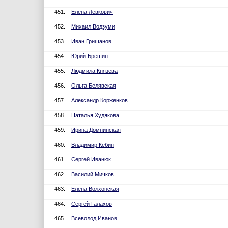
451.
Елена Левкович
452.
Михаил Водзуми
453.
Иван Гришанов
454.
Юрий Брешин
455.
Людмила Князева
456.
Ольга Белявская
457.
Александр Корженков
458.
Наталья Худякова
459.
Ирина Домнинская
460.
Владимир Кебин
461.
Сергей Иванюк
462.
Василий Мичков
463.
Елена Волхонская
464.
Сергей Галахов
465.
Всеволод Иванов