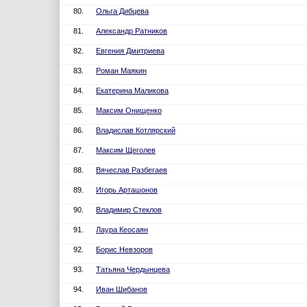
80.
Ольга Дибцева
81.
Александр Ратников
82.
Евгения Дмитриева
83.
Роман Маякин
84.
Екатерина Маликова
85.
Максим Онищенко
86.
Владислав Котлярский
87.
Максим Щеголев
88.
Вячеслав Разбегаев
89.
Игорь Арташонов
90.
Владимир Стеклов
91.
Лаура Кеосаян
92.
Борис Невзоров
93.
Татьяна Чердынцева
94.
Иван Шибанов