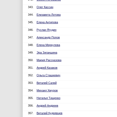
343.
Олег Кассин
344.
Елизавета Лотова
345.
Елена Антипова
346.
Руслан Ягудин
347.
Александр Попов
348.
Елена Меркулова
349.
Эра Зиганшина
350.
Мария Рассказова
351.
Андрей Казаков
352.
Ольга Сташкевич
353.
Виталий Салий
354.
Михаил Хмуров
355.
Наталья Тищенко
356.
Андрей Андреев
357.
Виталий Кудрявцев