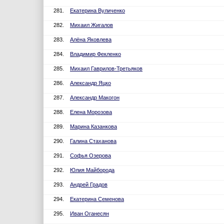
281.
Екатерина Вуличенко
282.
Михаил Жигалов
283.
Алёна Яковлева
284.
Владимир Фекленко
285.
Михаил Гаврилов-Третьяков
286.
Александр Яцко
287.
Александр Макогон
288.
Елена Морозова
289.
Марина Казанкова
290.
Галина Стаханова
291.
Софья Озерова
292.
Юлия Майборода
293.
Андрей Градов
294.
Екатерина Семенова
295.
Иван Оганесян