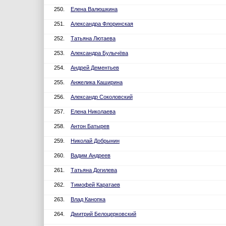
250.
Елена Валюшкина
251.
Александра Флоринская
252.
Татьяна Лютаева
253.
Александра Булычёва
254.
Андрей Дементьев
255.
Анжелика Каширина
256.
Александр Соколовский
257.
Елена Николаева
258.
Антон Батырев
259.
Николай Добрынин
260.
Вадим Андреев
261.
Татьяна Догилева
262.
Тимофей Каратаев
263.
Влад Канопка
264.
Дмитрий Белоцерковский