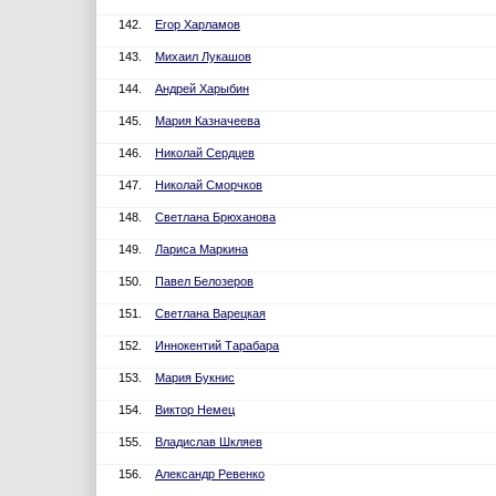
142.
Егор Харламов
143.
Михаил Лукашов
144.
Андрей Харыбин
145.
Мария Казначеева
146.
Николай Сердцев
147.
Николай Сморчков
148.
Светлана Брюханова
149.
Лариса Маркина
150.
Павел Белозеров
151.
Светлана Варецкая
152.
Иннокентий Тарабара
153.
Мария Букнис
154.
Виктор Немец
155.
Владислав Шкляев
156.
Александр Ревенко