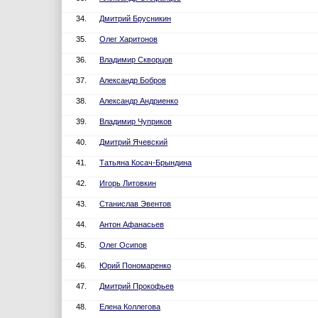
34.
Дмитрий Брусникин
35.
Олег Харитонов
36.
Владимир Скворцов
37.
Александр Бобров
38.
Александр Андриенко
39.
Владимир Чуприков
40.
Дмитрий Ячевский
41.
Татьяна Косач-Брындина
42.
Игорь Литовкин
43.
Станислав Эвентов
44.
Антон Афанасьев
45.
Олег Осипов
46.
Юрий Пономаренко
47.
Дмитрий Прокофьев
48.
Елена Коллегова