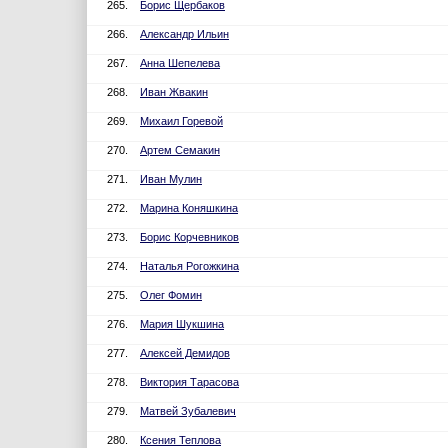
265.
Борис Щербаков
266.
Александр Ильин
267.
Анна Шепелева
268.
Иван Жвакин
269.
Михаил Горевой
270.
Артем Семакин
271.
Иван Мулин
272.
Марина Коняшкина
273.
Борис Корчевников
274.
Наталья Рогожкина
275.
Олег Фомин
276.
Мария Шукшина
277.
Алексей Демидов
278.
Виктория Тарасова
279.
Матвей Зубалевич
280.
Ксения Теплова