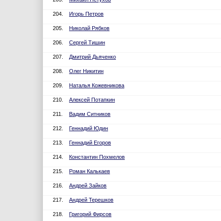
204.
Игорь Петров
205.
Николай Рябков
206.
Сергей Тишин
207.
Дмитрий Дьяченко
208.
Олег Никитин
209.
Наталья Кожевникова
210.
Алексей Потапкин
211.
Вадим Ситников
212.
Геннадий Юдин
213.
Геннадий Егоров
214.
Константин Похмелов
215.
Роман Калькаев
216.
Андрей Зайков
217.
Андрей Терешков
218.
Григорий Фирсов