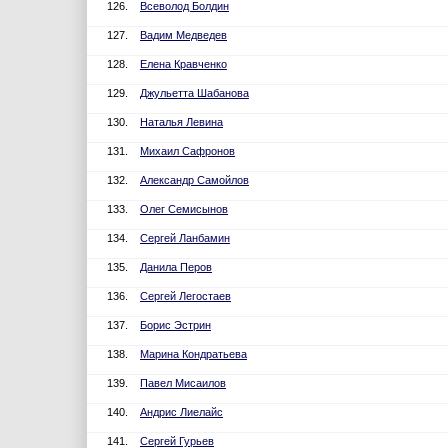
126.
Всеволод Болдин
127.
Вадим Медведев
128.
Елена Кравченко
129.
Джульетта Шабанова
130.
Наталья Левина
131.
Михаил Сафронов
132.
Александр Самойлов
133.
Олег Семисынов
134.
Сергей Ланбамин
135.
Данила Перов
136.
Сергей Легостаев
137.
Борис Эстрин
138.
Марина Кондратьева
139.
Павел Мисаилов
140.
Андрис Лиелайс
141.
Сергей Гурьев