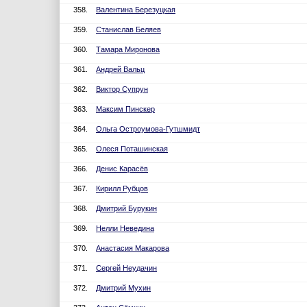
358.
Валентина Березуцкая
359.
Станислав Беляев
360.
Тамара Миронова
361.
Андрей Вальц
362.
Виктор Супрун
363.
Максим Пинскер
364.
Ольга Остроумова-Гутшмидт
365.
Олеся Поташинская
366.
Денис Карасёв
367.
Кирилл Рубцов
368.
Дмитрий Бурукин
369.
Нелли Неведина
370.
Анастасия Макарова
371.
Сергей Неудачин
372.
Дмитрий Мухин