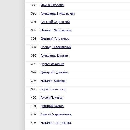
389.
Ирина Фролова
390.
Александр Никольский
391.
Алексей Суренский
392.
Наталья Чернявская
393.
Дмитрий Готсдинер
394.
Леонид Тележинский
395.
Александр Цуркан
396.
Дарья Фекленко
397.
Дмитрий Гудочкин
398.
Наталья Фенкина
399.
Борис Шевченко
400.
Алеся Пуховая
401.
Дмитрий Комов
402.
Алиса Старовойтова
403.
Наталья Третьякова