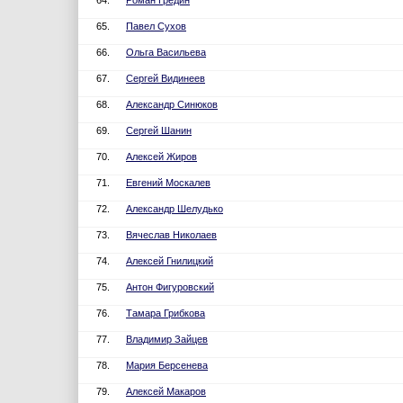
64.
Роман Гредин
65.
Павел Сухов
66.
Ольга Васильева
67.
Сергей Видинеев
68.
Александр Синюков
69.
Сергей Шанин
70.
Алексей Жиров
71.
Евгений Москалев
72.
Александр Шелудько
73.
Вячеслав Николаев
74.
Алексей Гнилицкий
75.
Антон Фигуровский
76.
Тамара Грибкова
77.
Владимир Зайцев
78.
Мария Берсенева
79.
Алексей Макаров