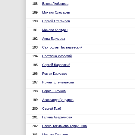
188.
Елена Любимова
189.
Михаил Слесарев
190.
Сергей Стегайлов
191.
Михаил Колядин
192.
Анна Ефимова
193.
Святослав Насташевский
194.
Светлана Иозефий
195.
Сергей Баровский
196.
Роман Кириллов
197.
Ирина Котельникова
198.
Борис Шитиков
199.
Александр Гундарев
200.
Сергей Граб
201.
Галина Аверьянова
202.
Елена Токмакова-Горбушина
203.
Михаил Петухов