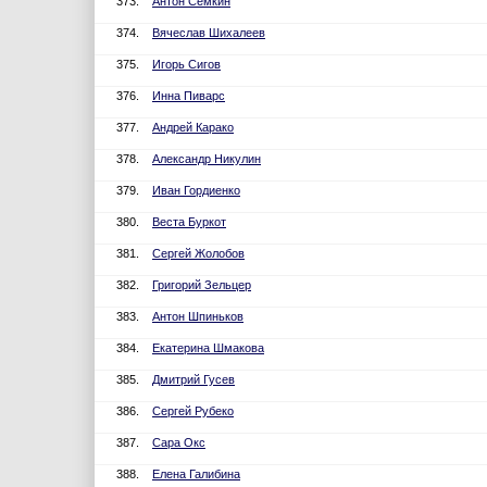
373.
Антон Сёмкин
374.
Вячеслав Шихалеев
375.
Игорь Сигов
376.
Инна Пиварс
377.
Андрей Карако
378.
Александр Никулин
379.
Иван Гордиенко
380.
Веста Буркот
381.
Сергей Жолобов
382.
Григорий Зельцер
383.
Антон Шпиньков
384.
Екатерина Шмакова
385.
Дмитрий Гусев
386.
Сергей Рубеко
387.
Сара Окс
388.
Елена Галибина