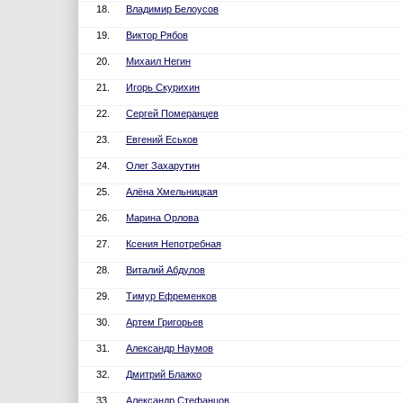
18.
Владимир Белоусов
19.
Виктор Рябов
20.
Михаил Негин
21.
Игорь Скурихин
22.
Сергей Померанцев
23.
Евгений Еськов
24.
Олег Захарутин
25.
Алёна Хмельницкая
26.
Марина Орлова
27.
Ксения Непотребная
28.
Виталий Абдулов
29.
Тимур Ефременков
30.
Артем Григорьев
31.
Александр Наумов
32.
Дмитрий Блажко
33.
Александр Стефанцов