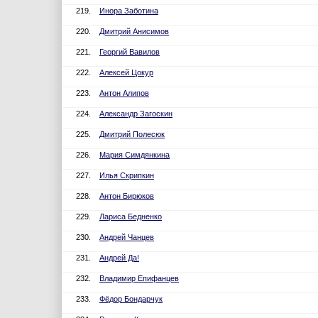
219.
Инора Заботина
220.
Дмитрий Анисимов
221.
Георгий Вавилов
222.
Алексей Цокур
223.
Антон Алипов
224.
Александр Загоскин
225.
Дмитрий Полесюк
226.
Мария Симдянкина
227.
Илья Скрипкин
228.
Антон Бирюков
229.
Лариса Бедненко
230.
Андрей Чанцев
231.
Андрей Да!
232.
Владимир Епифанцев
233.
Фёдор Бондарчук