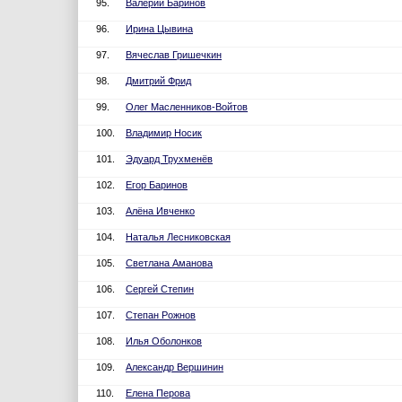
95.
Валерий Баринов
96.
Ирина Цывина
97.
Вячеслав Гришечкин
98.
Дмитрий Фрид
99.
Олег Масленников-Войтов
100.
Владимир Носик
101.
Эдуард Трухменёв
102.
Егор Баринов
103.
Алёна Ивченко
104.
Наталья Лесниковская
105.
Светлана Аманова
106.
Сергей Степин
107.
Степан Рожнов
108.
Илья Оболонков
109.
Александр Вершинин
110.
Елена Перова