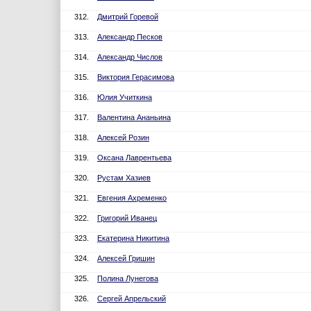
312.
Дмитрий Горевой
313.
Александр Песков
314.
Александр Числов
315.
Виктория Герасимова
316.
Юлия Учиткина
317.
Валентина Ананьина
318.
Алексей Розин
319.
Оксана Лаврентьева
320.
Рустам Хазиев
321.
Евгения Ахременко
322.
Григорий Иванец
323.
Екатерина Никитина
324.
Алексей Гришин
325.
Полина Лунегова
326.
Сергей Апрельский