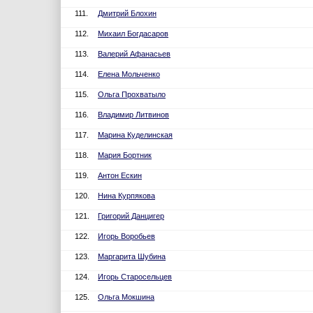
111.
Дмитрий Блохин
112.
Михаил Богдасаров
113.
Валерий Афанасьев
114.
Елена Мольченко
115.
Ольга Прохватыло
116.
Владимир Литвинов
117.
Марина Куделинская
118.
Мария Бортник
119.
Антон Ескин
120.
Нина Курпякова
121.
Григорий Данцигер
122.
Игорь Воробьев
123.
Маргарита Шубина
124.
Игорь Старосельцев
125.
Ольга Мокшина