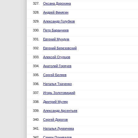
327.
Оксана Дорохина
328.
Андрей Финягин
329.
Александр Голубков
330.
Петр Баранчеев
331.
Евгений Мундум
332.
Евгений Березовский
333.
Алексей Огурцов
334.
Анатолий Горячев
335.
Сергей Беляев
336.
Наталья Ткаченко
337.
Игорь Золотовицкий
338.
Дмитрий Муляр
339.
Александр Арсентьев
340.
Сергей Дорогов
341.
Наталья Лукеичева
342.
Семен Почивалов