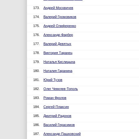
173.
Андрей Москвичев
174.
Валерий Громовиков
175.
Андрей Олиференко
176.
Александр Фарбер
177.
Валерий Девятых
178.
Виктория Таранец
179.
Наталья Кислицына
180.
Наталия Гаранина
181.
Юрий Тузов
182.
Олег Чевелев-Тополь
183.
Роман Фролов
184.
Сергей Плаксин
185.
Дмитрий Радонов
186.
Василий Герасимов
187.
Александр Пашковский