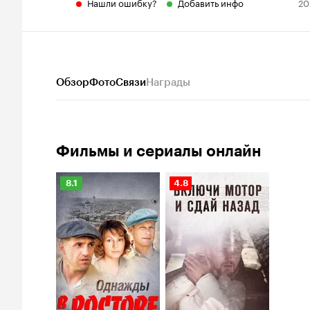
Нашли ошибку?
Добавить инфо
20
Обзор
Фото
Связи
Награды
Фильмы и сериалы онлайн
Рейтинг
Рейтинг
8.1
4.8
Кинопоиска
Кинопоиска
8.1
4.8