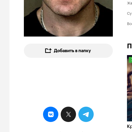
Ж
Су
Вс
П
Добавить в папку
7
К