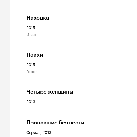
Находка
2015
Иван
Психи
2015
Горох
Четыре женщины
2013
Пропавшие без вести
Сериал, 2013