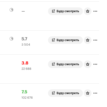
—
Буду смотреть
Рейтинг
3
5.7
Буду смотреть
3 504
Кинопоиска
504
5.7
оценки
Рейтинг
22
3.8
Буду смотреть
22 688
Кинопоиска
688
3.8
оценок
Рейтинг
102
7.5
Буду смотреть
102 676
Кинопоиска
676
7.5
оценок