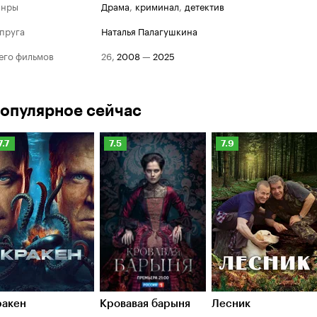
анры
драма
,
криминал
,
детектив
пруга
Наталья Палагушкина
его фильмов
26
,
2008
—
2025
опулярное сейчас
Рейтинг
Рейтинг
Рейтинг
7.7
7.5
7.9
Кинопоиска
Кинопоиска
Кинопоиска
.7
7.5
7.9
ракен
Кровавая барыня
Лесник