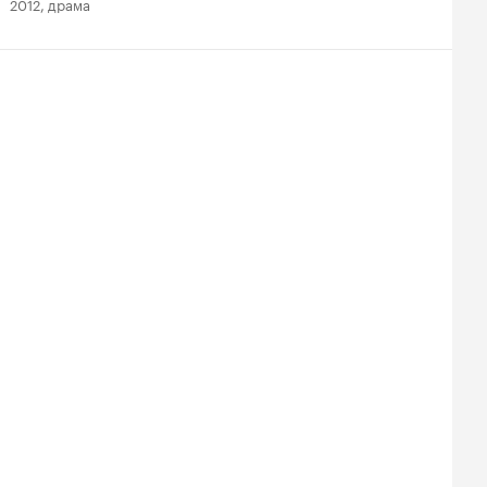
2012, драма