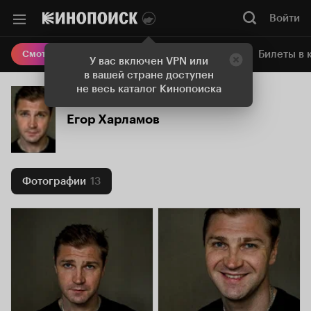
Войти
Онлайн-кинотеатр
Билеты в 
Смотреть кино
У вас включен VPN или
в вашей стране доступен
не весь каталог Кинопоиска
Егор Харламов
Фотографии
13