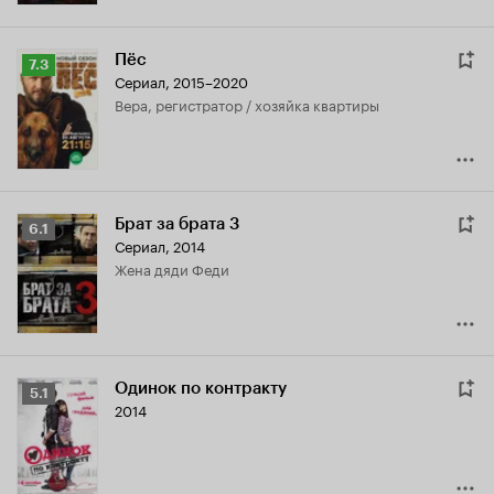
Пёс
Рейтинг
7.3
Сериал, 2015–2020
Кинопоиска
Вера, регистратор / хозяйка квартиры
7.3
Брат за брата 3
Рейтинг
6.1
Сериал, 2014
Кинопоиска
жена дяди Феди
6.1
Одинок по контракту
Рейтинг
5.1
2014
Кинопоиска
5.1