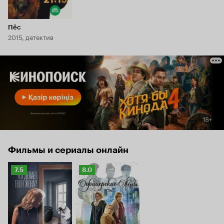
Пёс
2015, детектив
Фильмы и сериалы онлайн
Рейтинг
Рейтинг
7.5
8.0
Кинопоиска
Кинопоиска
7.5
8.0