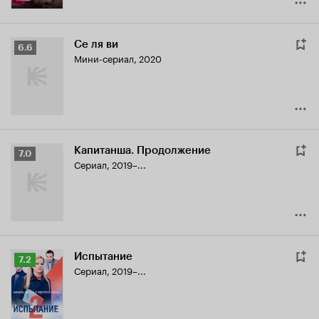
Се ля ви
Рейтинг
6.6
Мини-сериал, 2020
Кинопоиска
6.6
Капитанша. Продолжение
Рейтинг
7.0
Сериал, 2019–...
Кинопоиска
7.0
Испытание
Рейтинг
7.2
Сериал, 2019–...
Кинопоиска
7.2