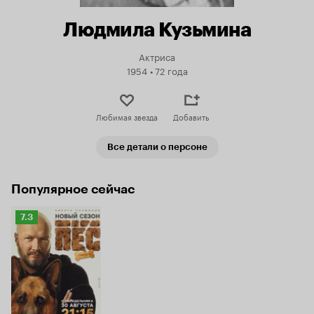
Людмила Кузьмина
Актриса
1954
•
72 года
Любимая звезда
Добавить
Все детали о персоне
Популярное сейчас
Рейтинг
7.3
Кинопоиска
7.3