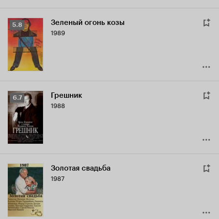
Зеленый огонь козы
Рейтинг
5.8
1989
Кинопоиска
5.8
Грешник
Рейтинг
6.7
1988
Кинопоиска
6.7
Золотая свадьба
1987