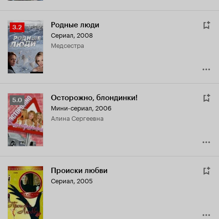
Родные люди
Рейтинг
3.2
Сериал, 2008
Кинопоиска
медсестра
3.2
Осторожно, блондинки!
Рейтинг
5.0
Мини-сериал, 2006
Кинопоиска
Алина Сергеевна
5.0
Происки любви
Сериал, 2005