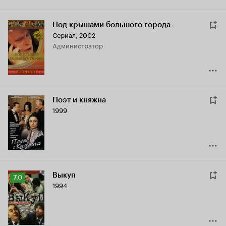
Под крышами большого города
Сериал, 2002
администратор
Поэт и княжна
1999
Выкуп
Рейтинг
7.0
1994
Кинопоиска
7.0