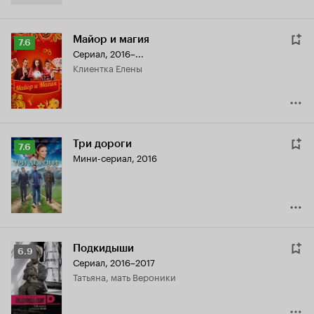
Майор и магия
Рейтинг
7.6
Сериал, 2016–...
Кинопоиска
клиентка Елены
7.6
Три дороги
Рейтинг
7.6
Мини-сериал, 2016
Кинопоиска
7.6
Подкидыши
Рейтинг
6.9
Сериал, 2016–2017
Кинопоиска
Татьяна, мать Вероники
6.9