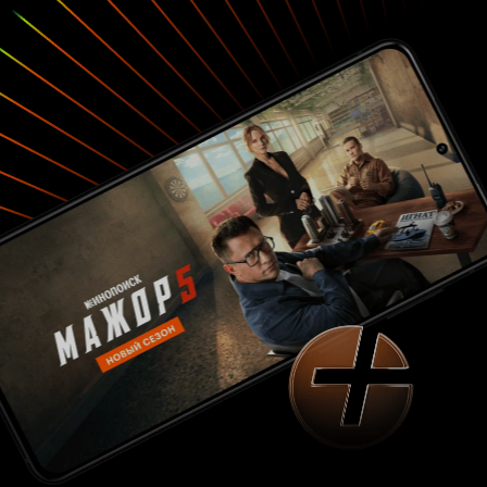
объективы д
тогда и саму
с пулемётом
можно сказа
самого себя
книге, и в 
обращают в
странность
представля
военной газ
человеком п
газетчик св
могла бы вый
такого отве
командиров
в даль даль
время? Не ве
и то, что С
по сути гла
проглядел 
ляпов (авт
петлицы сам
на странице
в Википедии
и съёмочном