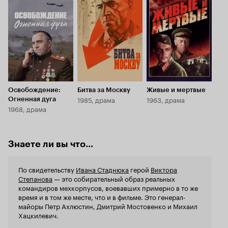
Кинопоиска
Кинопоиска
Кинопоиска
впервые месяцы войны. Многие не любят
фильме (не 
8.5
8.7
8.6
советскую художественную литературу про
мои 'записк
войну. Слишком много, мол, там пропаганды.
основное здесь уже 
Схожее отношение и к ряду художественных
снимали фил
фильмов. Иногда такое положение не лишено
того) серь
смысла, иногда это просто способ показать
режиссёры,
свое невежество к истории и чужому труду. Так
плечами- Ко
или иначе, но я думаю, что есть один роман, к
Левчук (теле
которому придраться за пропаганду
драматургие
невозможно. Речь, конечно, идет о романе
просто отл
Освобождение:
Битва за Москву
Живые и мертвые
Стаднюка «Война» и его экранизации «Война
видно, что,
1985, драма
1963, драма
Огненная дуга
на Западном направлении». В своё время мною
учились у Ю
1968, драма
было просмотрено множество Советских и
(в частност
Российских фильмов о войне. Одни
эффект 'сеп
заслуживали высоких оценок, были и такие
наших актёр
Знаете ли вы что...
которые не выдерживали критики. Но этот
'Освобожде
фильм (точнее мини-сериал) оставил глубокое
Москву' (19
впечатление, и лично я считаю его лучшим
среди ночи 
По свидетельству
Ивана Стаднюка
герой
Виктора
Советским фильмом о Великой Отечественной
Кремле, где
Степанова
— это собирательный образ реальных
Войне. Прежде всего, сюжет. Основу сюжета
Киев, и я ва
командиров мехкорпусов, воевавших примерно в то же
составила сценарная работа Ивана Стаднюка и
Озерова' ил
время и в том же месте, что и в фильме. Это генерал-
вписывание образов в актеров. Фильм,
плохого в э
майоры Петр Ахлюстин, Дмитрий Мостовенко и Михаил
конечно, не получился, похож на роман, да и
документаль
Хацкилевич.
соблюсти абсолютную точность, наверное,
разве что с
было бы и невозможно. Хорошо это или
(и что бы п