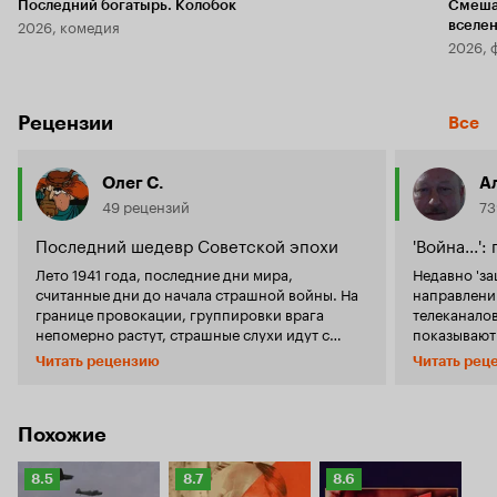
Последний богатырь. Колобок
Смеша
2026, комедия
вселе
2026, 
Рецензии
Все
Олег С.
А
49 рецензий
73
Последний шедевр Советской эпохи
'Война...'
Лето 1941 года, последние дни мира,
Недавно 'за
считанные дни до начала страшной войны. На
направлени
границе провокации, группировки врага
телеканалов
непомерно растут, страшные слухи идут с
показывают 
западных границ. Именно в такой обстановке
её пересмот
Читать рецензию
Читать рец
на границу прибывает генерал Чумаков. Роман
что новое дл
Ивана Стаднюка «Война» задумывался
примеру, Ча
автором, как грандиозное произведение, но в
отыщешь ка
итоге доведенное лишь до июля 1941 года.
нюанс), по
Похожие
История генерала Чумакова (по всей
эстетическо
видимости, вымышленный персонаж) должна
своём добр
Рейтинг
Рейтинг
Рейтинг
8.5
8.7
8.6
была показать всю глубину трагизма армии
классическ