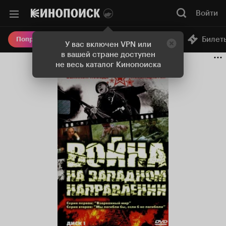
Войти
Онлайн-кинотеатр
Билет
Попробовать Плюс
У вас включен VPN или
в вашей стране доступен
не весь каталог Кинопоиска