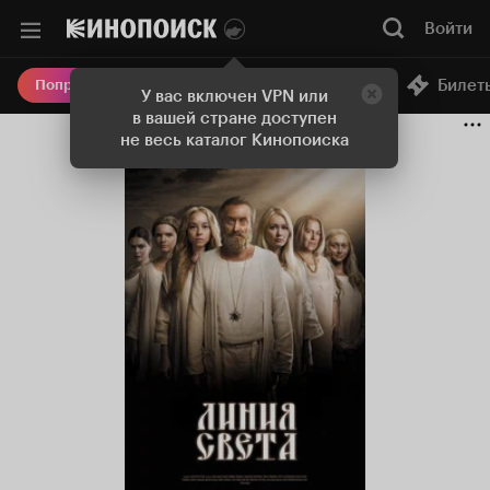
Войти
Онлайн-кинотеатр
Билет
Попробовать Плюс
У вас включен VPN или
в вашей стране доступен
не весь каталог Кинопоиска