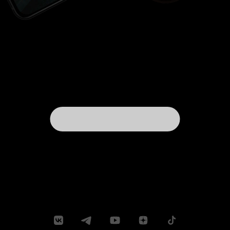
секту, борется и пытается вытащить из общины
одну племянницу и совсем не думает
от другой. Кстати, не очень ясно, как жили
эти люди в холодное время года. Ляпы
тут есть, не все идеально, но за поднятую тему
и довольно неплохую актерскую игру ставлю
заслуженную 6. 6 из 10