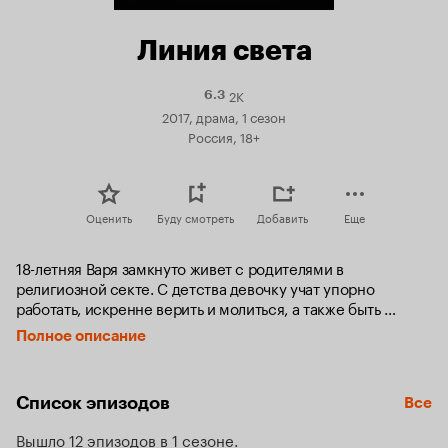
Линия света
2K
Рейтинг
6.3
Кинопоиска
2017, драма, 1 сезон
6.3
Россия, 18+
Оценить
Буду смотреть
Добавить
Еще
18-летняя Варя замкнуто живет с родителями в 
религиозной секте. С детства девочку учат упорно 
работать, искренне верить и молиться, а также быть 
абсолютно послушной воле главы общины – Светлейшего. 
Полное описание
Именно ее он наметил на роль своей четвертой жены. Но 
ни насилие, ни травля «старших» жен Светлейшего не 
могут сломать волю девушки. Она сбегает в надежде 
Список эпизодов
Все
найти на него управу в большом мире, хотя ничего не 
знает о жизни вне общины.
Вышло 12 эпизодов в 1 сезоне