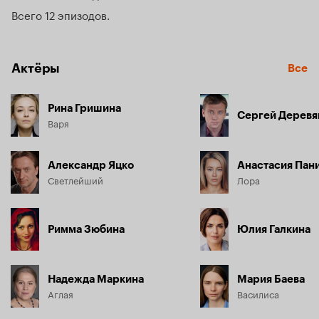
Всего 12 эпизодов
Актёры
Все
Рина Гришина
Сергей Деревя
Варя
Александр Яцко
Анастасия Пан
Светлейший
Лора
Римма Зюбина
Юлия Галкина
Надежда Маркина
Мария Баева
Аглая
Василиса