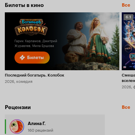
Билеты в кино
Все
Рейт
6.1
Кино
6.1
Гарик Харламов, Дмитрий
Журавлев, Мила Ершова
Билеты
Последний богатырь. Колобок
Смеша
2026, комедия
вселе
2026, 
Рецензии
Все
Алина Г.
160 рецензий