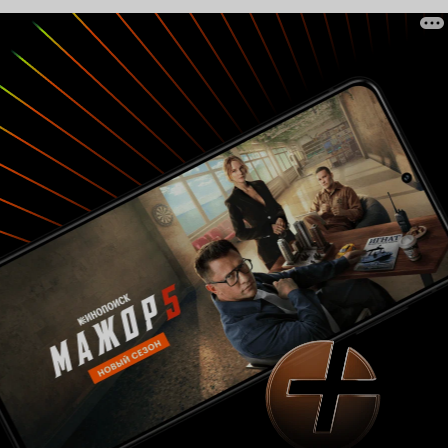
спартанских условиях, имеет охрану,
несколько жен, дружит со всеми знаковыми
людьми в городе. Сериал включает в себя
детективную линию, немного мыла (в
умеренном количестве), ну и все же
в очередной раз предупреждает о подобных
общинах и опасностях, связанных с ними.
Актерский состав неплох. Александр Яцко
в роли Светлейшего тут, конечно, главный
герой. Играет на отлично, этакий Распутин
местного значения. Как всегда на высоте
Надежда Маркова, при том, что и роль сыграна
непростая, от безропотно верящей первой
жены до отчаявшейся женщины, которая
поняла, что всю жизнь жила в обмане.
Из минусов отмечу только исполнительницу
роли Вари, последней жены Светлейшего.
Вроде и личико интересное, но эмоций
никаких не вызвала, хотя вроде как она
главная героиня. Пресная девушка.
Ее киношная сестра Василиса удалась намного
лучше. Еще к минусам отнесла бы оборванную
концовку, я бы вообще сказала, что еще одной
серии явно не помешало бы. Лично мне было
непонятно, почему Лора, покинувшая когда-то