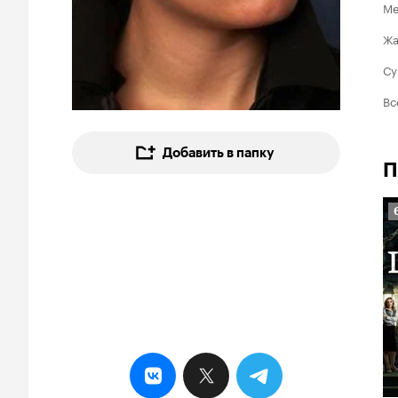
Ме
Ж
Су
Вс
Добавить в папку
П
6