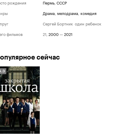
сто рождения
Пермь
,
СССР
анры
драма
,
мелодрама
,
комедия
пруг
Сергей Бортник
один ребенок
его фильмов
21
,
2000
—
2021
опулярное сейчас
Рейтинг
6.3
Кинопоиска
.3