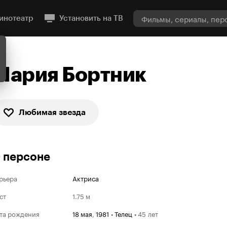
инотеатр
Установить на ТВ
Мария Бортник
Любимая звезда
 персоне
рьера
Актриса
ст
1.75 м
та рождения
18 мая
,
1981
•
Телец
•
45 лет