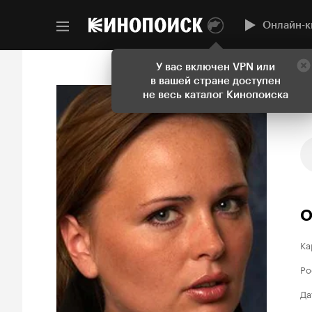
Онлайн-к
У вас включен VPN или
в вашей стране доступен
не весь каталог Кинопоиска
О
Ка
Ро
Да