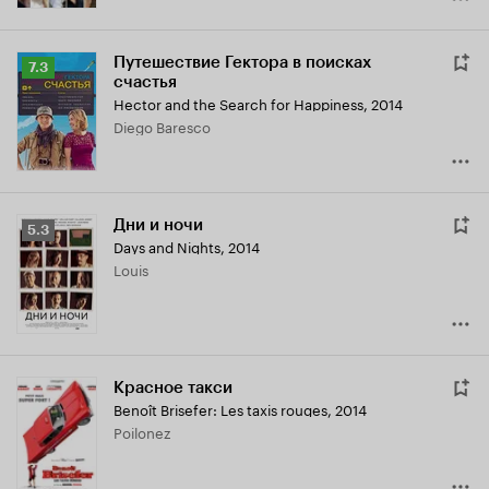
Путешествие Гектора в поисках
Рейтинг
7.3
счастья
Кинопоиска
Hector and the Search for Happiness
,
2014
7.3
Diego Baresco
Дни и ночи
Рейтинг
5.3
Days and Nights
,
2014
Кинопоиска
Louis
5.3
Красное такси
Benoît Brisefer: Les taxis rouges
,
2014
Poilonez