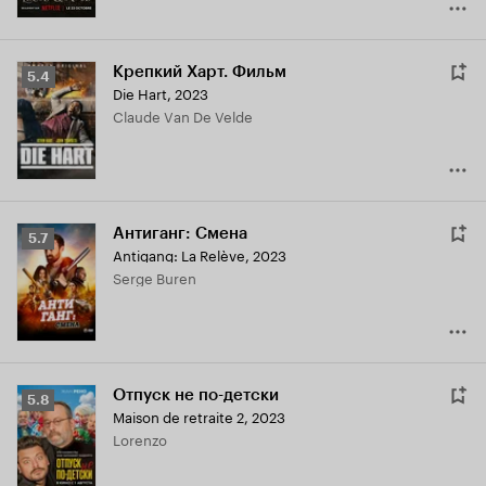
Крепкий Харт. Фильм
Рейтинг
5.4
Die Hart
,
2023
Кинопоиска
Claude Van De Velde
5.4
Антиганг: Смена
Рейтинг
5.7
Antigang: La Relève
,
2023
Кинопоиска
Serge Buren
5.7
Отпуск не по-детски
Рейтинг
5.8
Maison de retraite 2
,
2023
Кинопоиска
Lorenzo
5.8