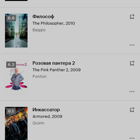
Философ
Рейтинг
6.8
The Philosopher
,
2010
Кинопоиска
Baggio
6.8
Розовая пантера 2
Рейтинг
6.2
The Pink Panther 2
,
2009
Кинопоиска
Ponton
6.2
Инкассатор
Рейтинг
6.1
Armored
,
2009
Кинопоиска
Quinn
6.1