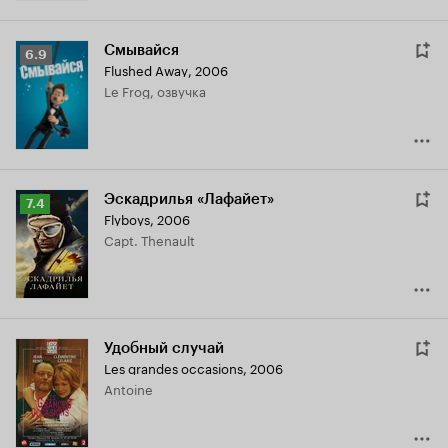
Смывайся
Рейтинг
6.9
Flushed Away
,
2006
Кинопоиска
Le Frog, озвучка
6.9
Эскадрилья «Лафайет»
Рейтинг
7.4
Flyboys
,
2006
Кинопоиска
Capt. Thenault
7.4
Удобный случай
Les grandes occasions
,
2006
Antoine