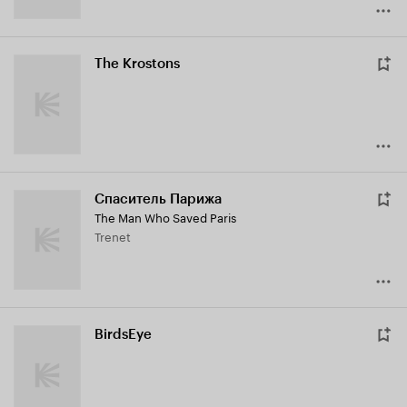
The Krostons
Спаситель Парижа
The Man Who Saved Paris
Trenet
BirdsEye