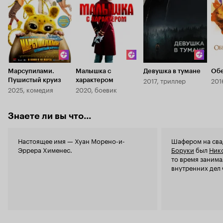
Марсупилами.
Малышка с
Девушка в тумане
Об
2017, триллер
201
Пушистый круиз
характером
2025, комедия
2020, боевик
Знаете ли вы что...
Настоящее имя — Хуан Морено-и-
Шафером на сва
Эррера Хименес.
Боруки
был
Ник
то время занима
внутренних дел