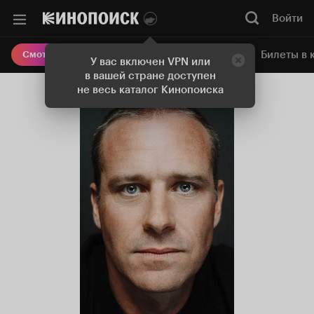
Войти
Онлайн-кинотеатр
Билеты в 
Смотреть кино
У вас включен VPN или
в вашей стране доступен
не весь каталог Кинопоиска