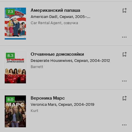
Американский папаша
Рейтинг
7.3
American Dad!
,
Сериал, 2005–...
Кинопоиска
Car Rental Agent, озвучка
7.3
Отчаянные домохозяйки
Рейтинг
8.3
Desperate Housewives
,
Сериал, 2004–2012
Кинопоиска
Barrett
8.3
Вероника Марс
Рейтинг
8.0
Veronica Mars
,
Сериал, 2004–2019
Кинопоиска
Kurt
8.0