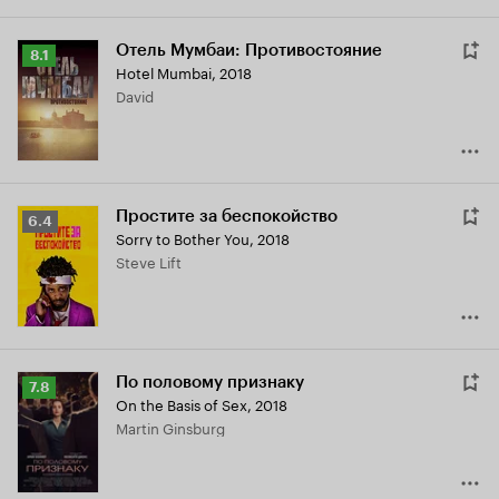
Отель Мумбаи: Противостояние
Рейтинг
8.1
Hotel Mumbai
,
2018
Кинопоиска
David
8.1
Простите за беспокойство
Рейтинг
6.4
Sorry to Bother You
,
2018
Кинопоиска
Steve Lift
6.4
По половому признаку
Рейтинг
7.8
On the Basis of Sex
,
2018
Кинопоиска
Martin Ginsburg
7.8