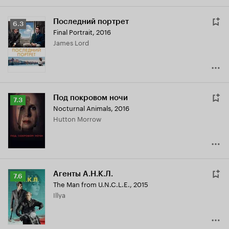
Последний портрет
Рейтинг
6.3
Final Portrait
,
2016
Кинопоиска
James Lord
6.3
Под покровом ночи
Рейтинг
7.3
Nocturnal Animals
,
2016
Кинопоиска
Hutton Morrow
7.3
Агенты А.Н.К.Л.
Рейтинг
7.6
The Man from U.N.C.L.E.
,
2015
Кинопоиска
Illya
7.6