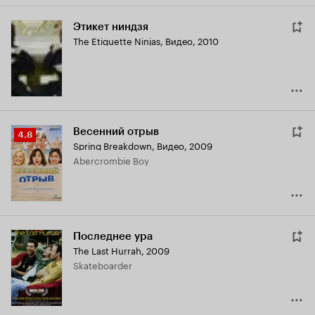
Этикет ниндзя
The Etiquette Ninjas
,
Видео, 2010
Весенний отрыв
Рейтинг
4.8
Spring Breakdown
,
Видео, 2009
Кинопоиска
Abercrombie Boy
4.8
Последнее ура
The Last Hurrah
,
2009
Skateboarder