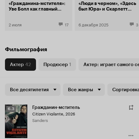
«Гражданина-мстителя»:
«Люди в черном», «Здесь
Уве Болл как главный
был Юра» и Скарлетт
киноавангардист
Йоханссон в «Бэтмене»
современности
2 июля
17
6 декабря 2025
3
Фильмография
Актер
42
Продюсер
1
Актер: играет самого с
Все десятилетия
Все жанры
Сортировка
Гражданин-мститель
Рейтинг
6.3
Citizen Vigilante
,
2026
Кинопоиска
Sanders
6.3