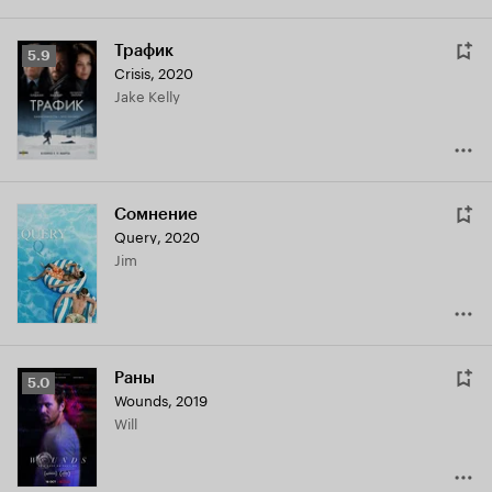
Трафик
Рейтинг
5.9
Crisis
,
2020
Кинопоиска
Jake Kelly
5.9
Сомнение
Query
,
2020
Jim
Раны
Рейтинг
5.0
Wounds
,
2019
Кинопоиска
Will
5.0