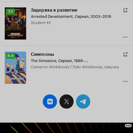
Задержка в развитии
Рейтинг
7.7
Arrested Development
,
Сериал, 2003–2019
Кинопоиска
Student #2
7.7
Симпсоны
Рейтинг
8.4
The Simpsons
,
Сериал, 1989–...
Кинопоиска
Cameron Winklevoss / Tyler Winklevoss, озвучка
8.4