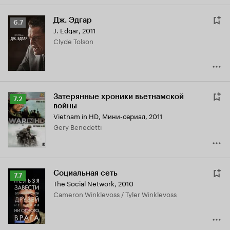
Дж. Эдгар
Рейтинг
6.7
J. Edgar
,
2011
Кинопоиска
Clyde Tolson
6.7
Затерянные хроники вьетнамской
Рейтинг
7.2
войны
Кинопоиска
Vietnam in HD
,
Мини-сериал, 2011
7.2
Gery Benedetti
Социальная сеть
Рейтинг
7.7
The Social Network
,
2010
Кинопоиска
Cameron Winklevoss / Tyler Winklevoss
7.7