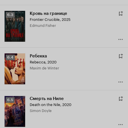
Кровь на границе
Рейтинг
6.3
Frontier Crucible
,
2025
Кинопоиска
Edmund Fisher
6.3
Ребекка
Рейтинг
6.4
Rebecca
,
2020
Кинопоиска
Maxim de Winter
6.4
Смерть на Ниле
Рейтинг
6.5
Death on the Nile
,
2020
Кинопоиска
Simon Doyle
6.5