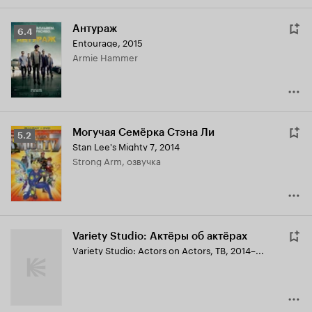
Антураж
Рейтинг
6.4
Entourage
,
2015
Кинопоиска
Armie Hammer
6.4
Могучая Семёрка Стэна Ли
Рейтинг
5.2
Stan Lee's Mighty 7
,
2014
Кинопоиска
Strong Arm, озвучка
5.2
Variety Studio: Актёры об актёрах
Variety Studio: Actors on Actors
,
ТВ, 2014–...