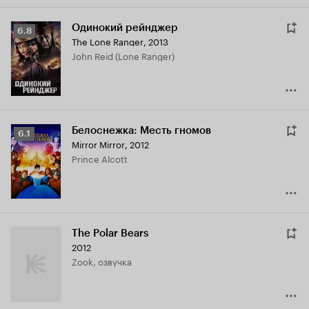
Одинокий рейнджер
Рейтинг
6.8
The Lone Ranger
,
2013
Кинопоиска
John Reid (Lone Ranger)
6.8
Белоснежка: Месть гномов
Рейтинг
6.1
Mirror Mirror
,
2012
Кинопоиска
Prince Alcott
6.1
The Polar Bears
2012
Zook, озвучка