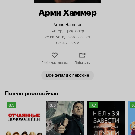
Арми Хаммер
Armie Hammer
Актер, Продюсер
28 августа, 1986
•
39 лет
Дева
•
1.96 м
Любимая звезда
Добавить
Все детали о персоне
Популярное сейчас
Рейтинг
Рейтинг
Рейтинг
Р
8.3
6.3
7.7
8
Кинопоиска
Кинопоиска
Кинопоиска
К
8.3
6.3
7.7
8.