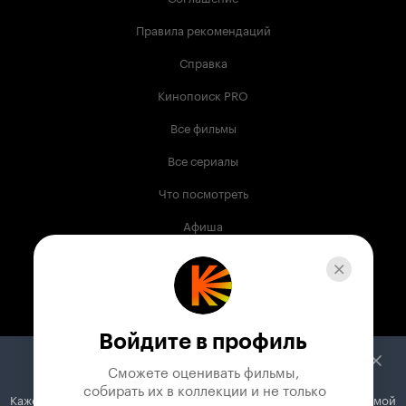
Правила рекомендаций
Справка
Кинопоиск PRO
Все фильмы
Все сериалы
Что посмотреть
Афиша
Музыка
Телепрограмма
Книги
Войдите в профиль
Служба поддержки
Сможете оценивать фильмы,

 собирать их в коллекции и не только
Кажется, вы используете блокировщик рекламы. Вместе с рекламой