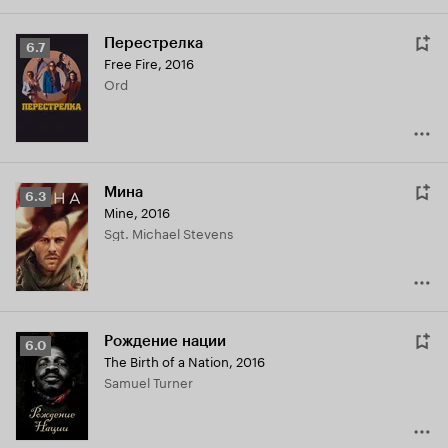
Перестрелка
Рейтинг
6.7
Free Fire
,
2016
Кинопоиска
Ord
6.7
Мина
Рейтинг
6.3
Mine
,
2016
Кинопоиска
Sgt. Michael Stevens
6.3
Рождение нации
Рейтинг
6.0
The Birth of a Nation
,
2016
Кинопоиска
Samuel Turner
6.0