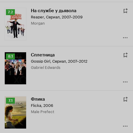
На службе у дьявола
Рейтинг
7.2
Reaper
,
Сериал, 2007–2009
Кинопоиска
Morgan
7.2
Сплетница
Рейтинг
8.1
Gossip Girl
,
Сериал, 2007–2012
Кинопоиска
Gabriel Edwards
8.1
Флика
Рейтинг
7.1
Flicka
,
2006
Кинопоиска
Male Prefect
7.1