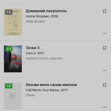
Домашний покупатель
Рейтинг
7.0
Home Shopper
,
2018
Кинопоиска
Willie Bosket
7.0
Тачки 3
Рейтинг
7.3
Cars 3
,
2017
Кинопоиска
Jackson Storm, озвучка
7.3
Назови меня своим именем
Рейтинг
7.6
Call Me by Your Name
,
2017
Кинопоиска
Oliver
7.6