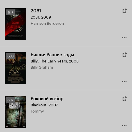
2081
Рейтинг
6.7
2081
,
2009
Кинопоиска
Harrison Bergeron
6.7
Билли: Ранние годы
Рейтинг
6.8
Billy: The Early Years
,
2008
Кинопоиска
Billy Graham
6.8
Роковой выбор
Рейтинг
5.6
Blackout
,
2007
Кинопоиска
Tommy
5.6