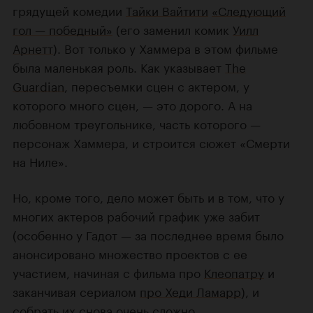
грядущей комедии
Тайки Вайтити
«Следующий
гол — победный»
(его заменил комик
Уилл
Арнетт
). Вот только у Хаммера в этом фильме
была маленькая роль. Как указывает
The
Guardian
, пересъемки сцен с актером, у
которого много сцен, — это дорого. А на
любовном треугольнике, часть которого —
персонаж Хаммера, и строится сюжет «Смерти
на Ниле».
Но, кроме того, дело может быть и в том, что у
многих актеров рабочий график уже забит
(особенно у Гадот — за последнее время было
анонсировано множество проектов с ее
участием, начиная с фильма про
Клеопатру
и
заканчивая сериалом
про Хеди Ламарр
), и
собрать их снова очень сложно.