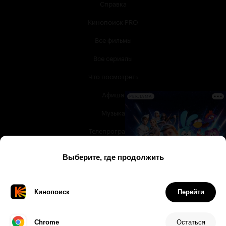
Справка
Кинопоиск PRO
Все фильмы
Все сериалы
Что посмотреть
Афиша
РЕКЛАМА
Музыка
Телепрограмма
Книги
Служба поддержки
© 2003 —
2026
,
Кинопоиск
18
+
Проект компании