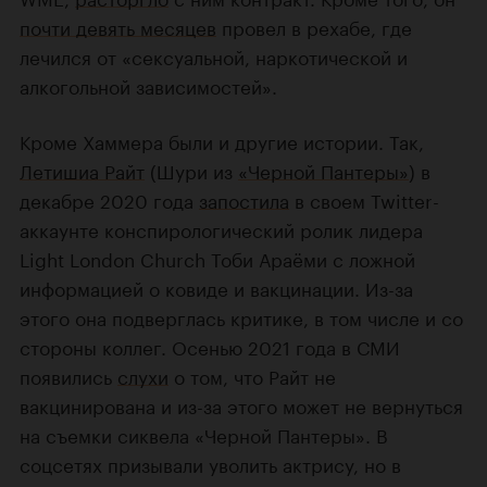
почти девять месяцев
провел в рехабе, где
лечился от «сексуальной, наркотической и
алкогольной зависимостей».
Кроме Хаммера были и другие истории. Так,
Летишиа Райт
(Шури из
«Черной Пантеры»
) в
декабре 2020 года
запостила
в своем Twitter-
аккаунте конспирологический ролик лидера
Light London Church Тоби Араёми с ложной
информацией о ковиде и вакцинации. Из-за
этого она подверглась критике, в том числе и со
стороны коллег. Осенью 2021 года в СМИ
появились
слухи
о том, что Райт не
вакцинирована и из-за этого может не вернуться
на съемки сиквела «Черной Пантеры». В
соцсетях призывали уволить актрису, но в