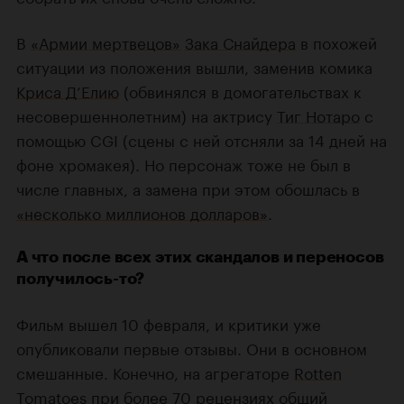
В
«Армии мертвецов»
Зака Снайдера
в похожей
ситуации из положения вышли, заменив комика
Криса Д’Елию
(обвинялся в домогательствах к
несовершеннолетним) на актрису
Тиг Нотаро
с
помощью CGI (сцены с ней отсняли за 14 дней на
фоне хромакея). Но персонаж тоже не был в
числе главных, а замена при этом обошлась в
«несколько миллионов долларов»
.
А что после всех этих скандалов и переносов
получилось-то?
Фильм вышел 10 февраля, и критики уже
опубликовали первые отзывы. Они в основном
смешанные. Конечно, на агрегаторе
Rotten
Tomatoes
при более 70 рецензиях общий