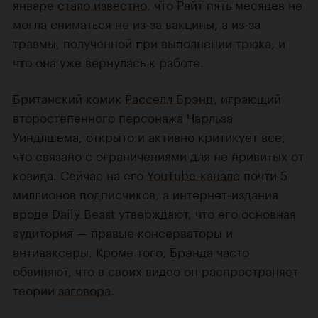
январе
стало известно
, что Райт пять месяцев не
могла сниматься не из-за вакцины, а из-за
травмы, полученной при выполнении трюка, и
что она уже вернулась к работе.
Британский комик
Расселл Брэнд
, играющий
второстепенного персонажа Чарльза
Уиндлшема, открыто и активно критикует все,
что связано с ограничениями для не привитых от
ковида. Сейчас на его
YouTube-канале
почти 5
миллионов подписчиков, а интернет-издания
вроде
Daily Beast
утверждают, что его основная
аудитория — правые консерваторы и
антиваксеры. Кроме того, Брэнда часто
обвиняют, что в своих видео он распространяет
теории
заговора
.