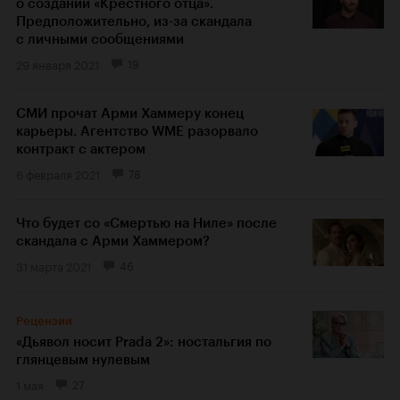
о создании «Крестного отца».
Предположительно, из-за скандала
с личными сообщениями
29 января 2021
19
СМИ прочат Арми Хаммеру конец
карьеры. Агентство WME разорвало
контракт с актером
6 февраля 2021
78
Что будет со «Смертью на Ниле» после
скандала с Арми Хаммером?
31 марта 2021
46
Рецензии
«Дьявол носит Prada 2»: ностальгия по
глянцевым нулевым
1 мая
27