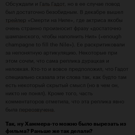
Обсуждали и
Галь Гадот
, но в ее случае повод
был достаточно безобидным. В декабре вышел
трейлер
«Смерти на Ниле», где актриса якобы
очень странно произносит фразу «достаточно
шампанского, чтобы наполнить Нил» («enough
champagne to fill the Nile»). Ее раскритиковали
за непонятную артикуляцию. Некоторые при
этом сочли, что сама реплика дурацкая и
неловкая. Кто-то и вовсе предположил, что Гадот
специально сказала эти слова так, как будто там
есть некоторый скрытый смысл (но в чем он,
никто не понял). Кроме того, часть
комментаторов отметила, что эта реплика явно
была
переозвучена
.
Так, ну Хаммера-то можно было вырезать из
фильма? Раньше же так делали?