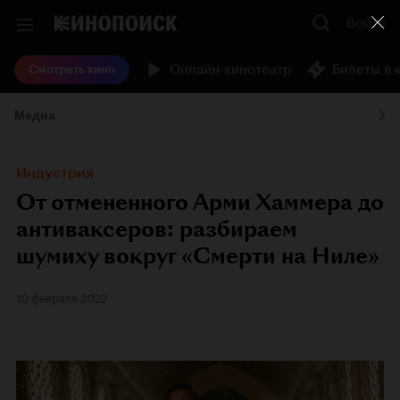
Войти
Онлайн-кинотеатр
Билеты в 
Смотреть кино
Медиа
Индустрия
От отмененного Арми Хаммера до
антиваксеров: разбираем
шумиху вокруг «Смерти на Ниле»
10 февраля 2022