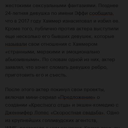
жестокими сексуальными фантазиями. Позднее
24-летняя девушка по имени Эффи
сообщила
,
что в 2017 году Хаммер изнасиловал и избил ее.
Кроме того, публично против актера выступили
еще несколько его бывших девушек, которые
называли
свои отношения с Хаммером
«странными, мерзкими и эмоционально
абьюзивными». По словам одной из них, актер
заявлял, что хочет сломать девушке ребро,
приготовить его и съесть.
После этого актер покинул свои проекты,
включая мини-сериал
«Предложение»
о
создании
«Крестного отца»
и экшен-комедию с
Дженнифер Лопес
«Скоростная свадьба»
. Одно
из крупнейших голливудских агентств,
WME,
расторгло
с ним контракт. Кроме того, он