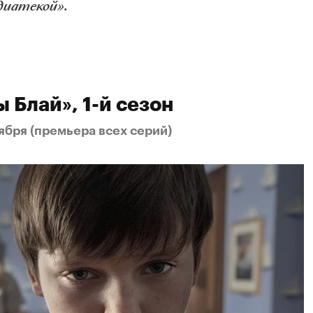
диатекой».
 Блай», 1-й сезон
тября (премьера всех серий)