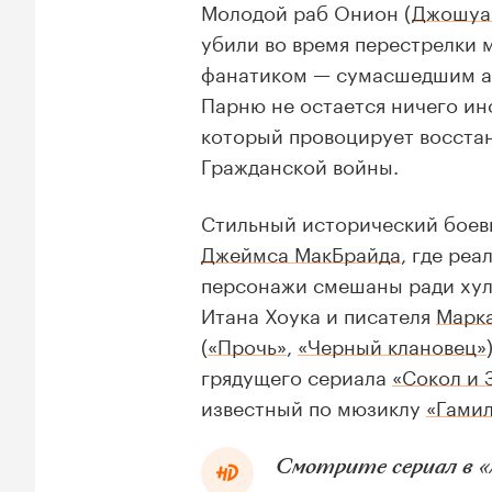
Молодой раб Онион (
Джошуа
убили во время перестрелки
фанатиком — сумасшедшим а
Парню не остается ничего ино
который провоцирует восстан
Гражданской войны.
Стильный исторический боев
Джеймса МакБрайда
, где ре
персонажи смешаны ради хул
Итана Хоука и писателя
Марка
(
«Прочь»
,
«Черный клановец»
грядущего сериала
«Сокол и 
известный по мюзиклу
«Гамил
Смотрите сериал в «