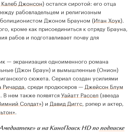
 Калеб Джонсон
) остался сиротой: его отца
 между рабовладельцем и религиозным
болиционистом Джоном Брауном (
Итан Хоук
).
го, кроме как присоединиться к отряду Брауна,
ия рабов и подготавливает почву для
ик — экранизация одноименного романа
альные (Джон Браун) и вымышленные (Онион)
иганского сюжета. Сериал создан усилиями
 Ричарда
, среди продюсеров —
Джейсон Блум
). В нем также появятся
Уайатт Рассел
(звезда
Зимний Солдат»
) и
Давид Диггс
, рэпер и актер,
ьтон»
.
Амедиатеке» и на КиноПоиск HD по
подписке