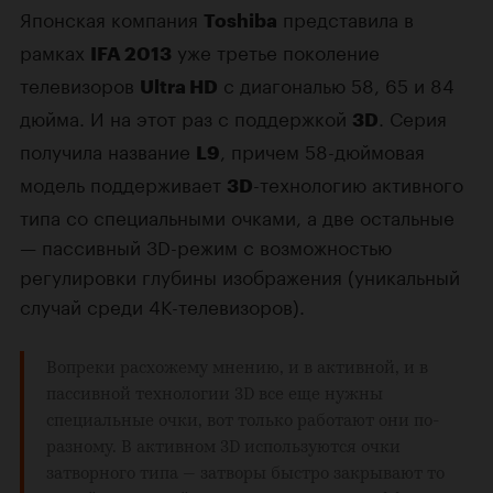
Японская компания
представила в
Toshiba
рамках
уже третье поколение
IFA 2013
телевизоров
с диагональю 58, 65 и 84
Ultra HD
дюйма. И на этот раз с поддержкой
. Серия
3D
получила название
, причем 58-дюймовая
L9
модель поддерживает
-технологию активного
3D
типа со специальными очками, а две остальные
— пассивный 3D-режим с возможностью
регулировки глубины изображения (уникальный
случай среди 4K-телевизоров).
Вопреки расхожему мнению, и в активной, и в
пассивной технологии 3D все еще нужны
специальные очки, вот только работают они по-
разному. В активном 3D используются очки
затворного типа — затворы быстро закрывают то