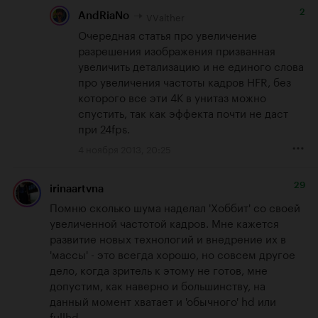
2
VValther
AndRiaNo
Очередная статья про увеличение 
разрешения изображения призванная 
увеличить детализацию и не единого слова 
про увеличения частоты кадров HFR, без 
которого все эти 4K в унитаз можно 
спустить, так как эффекта почти не даст 
при 24fps.
4 ноября 2013, 20:25
29
irinaartvna
Помню сколько шума наделал 'Хоббит' со своей 
увеличенной частотой кадров. Мне кажется 
развитие новых технологий и внедрение их в 
'массы' - это всегда хорошо, но совсем другое 
дело, когда зритель к этому не готов, мне 
допустим, как наверно и большинству, на 
данный момент хватает и 'обычного' hd или 
fullhd.