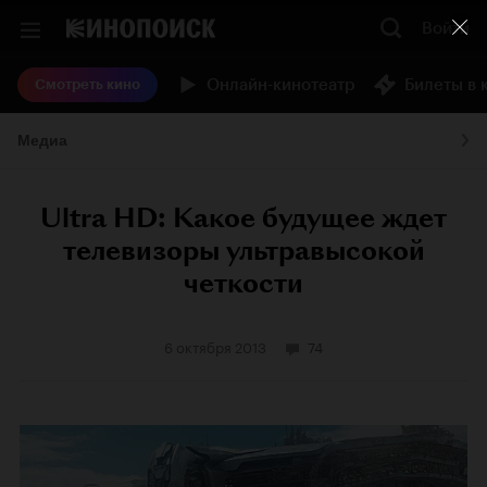
Войти
Онлайн-кинотеатр
Билеты в 
Смотреть кино
Медиа
Ultra HD: Какое будущее ждет
телевизоры ультравысокой
четкости
6 октября 2013
74