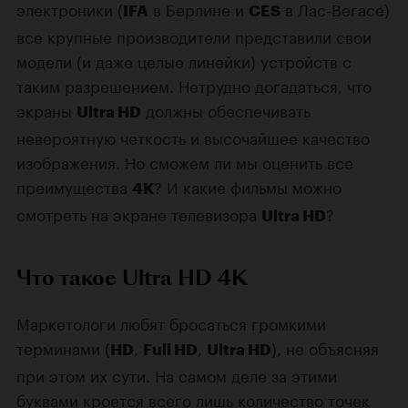
электроники (
в Берлине и
в Лас-Вегасе)
IFA
CES
все крупные производители представили свои
модели (и даже целые линейки) устройств с
таким разрешением. Нетрудно догадаться, что
экраны
должны обеспечивать
Ultra HD
невероятную четкость и высочайшее качество
изображения. Но сможем ли мы оценить все
преимущества
? И какие фильмы можно
4K
смотреть на экране телевизора
?
Ultra HD
Что такое Ultra HD 4K
Маркетологи любят бросаться громкими
терминами (
,
,
), не объясняя
HD
Full HD
Ultra HD
при этом их сути. На самом деле за этими
буквами кроется всего лишь количество точек