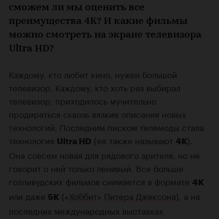
сможем ли мы оценить все
преимущества 4K? И какие фильмы
можно смотреть на экране телевизора
Ultra HD?
Каждому, кто любит кино, нужен большой
телевизор. Каждому, кто хоть раз выбирал
телевизор, приходилось мучительно
продираться сквозь вязкие описания новых
технологий. Последним писком телемоды стала
технология
(ее также называют
).
Ultra HD
4K
Она совсем новая для рядового зрителя, но не
говорит о ней только ленивый. Все больше
голливудских фильмов снимается в формате
4K
или даже
(«
Хоббит
»
Питера Джексона
), а на
5K
последних международных выставках