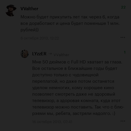
22
VValther
Можно будет прикупить лет так через 6, когда 
все доработают и цена будет поменьше 1 млн. 
рублей))
6 октября 2013, 12:22
1
VValther
LYzzER
Мне 50 дюймов с Full HD хватает за глаза. 
Все остальное в ближайшие годы будет 
доступно только с чудовищной 
переплатой, но даже потом останется 
уделом немногих, кому хорошее кино 
позволяет смотреть даже не здоровый 
телевизор, а здоровая комната, куда этот 
телевизор можно поставить. Так что с блю-
рэями мы, ребята, застряли надолго. :)
16 октября 2013, 07:41