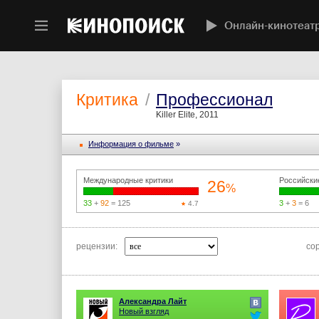
Онлайн-кинотеат
Критика
/
Профессионал
Killer Elite, 2011
Информация o фильме
»
Международные критики
Российски
26
%
33
+
92
= 125
3
+
3
= 6
4.7
рецензии:
со
Александра Лайт
Новый взгляд