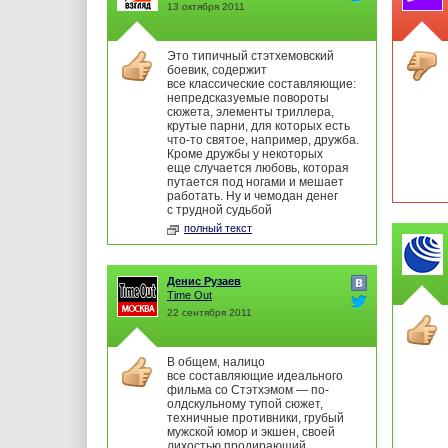
13 октября 2011
Это типичный стэтхемовский
боевик, содержит
все классические составляющие:
непредсказуемые повороты
сюжета, элементы триллера,
крутые парни, для которых есть
что-то святое, например, дружба.
Кроме дружбы у некоторых
еще случается любовь, которая
путается под ногами и мешает
работать. Ну и чемодан денег
с трудной судьбой
полный текст
Денис Рузаев
Time Out
22 сентября 2011
В общем, налицо
все составляющие идеального
фильма со Стэтхэмом — по-
олдскульному тупой сюжет,
техничные противники, грубый
мужской юмор и экшен, своей
лихостью продирающий,