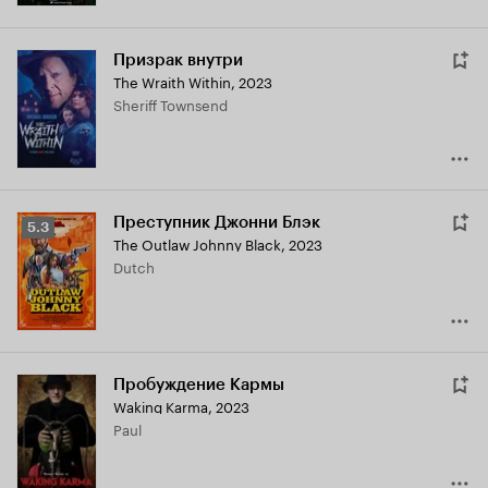
Призрак внутри
The Wraith Within
,
2023
Sheriff Townsend
Преступник Джонни Блэк
Рейтинг
5.3
The Outlaw Johnny Black
,
2023
Кинопоиска
Dutch
5.3
Пробуждение Кармы
Waking Karma
,
2023
Paul