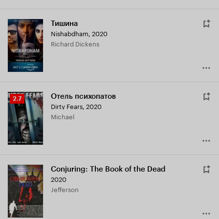
Тишина
Nishabdham
,
2020
Richard Dickens
Отель психопатов
Рейтинг
2.7
Dirty Fears
,
2020
Кинопоиска
Michael
2.7
Conjuring: The Book of the Dead
2020
Jefferson