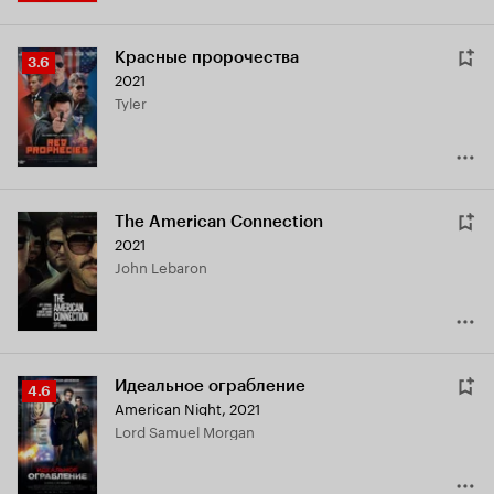
Красные пророчества
Рейтинг
3.6
2021
Кинопоиска
Tyler
3.6
The American Connection
2021
John Lebaron
Идеальное ограбление
Рейтинг
4.6
American Night
,
2021
Кинопоиска
Lord Samuel Morgan
4.6