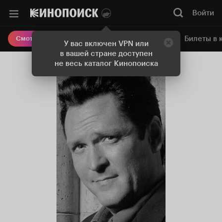
Войти
Онлайн-кинотеатр
Билеты в 
Смотреть кино
У вас включен VPN или
в вашей стране доступен
не весь каталог Кинопоиска