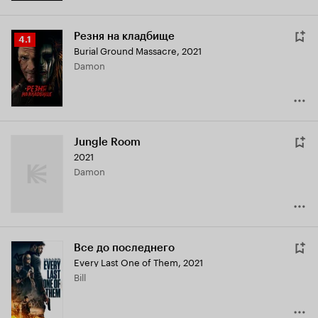
Резня на кладбище
Рейтинг
4.1
Burial Ground Massacre
,
2021
Кинопоиска
Damon
4.1
Jungle Room
2021
Damon
Все до последнего
Every Last One of Them
,
2021
Bill