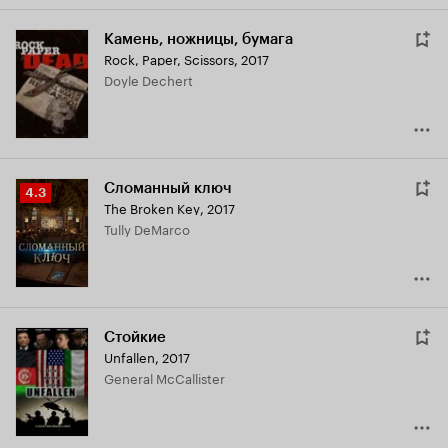
Камень, ножницы, бумага
Rock, Paper, Scissors
,
2017
Doyle Dechert
Сломанный ключ
Рейтинг
4.3
The Broken Key
,
2017
Кинопоиска
Tully DeMarco
4.3
Стойкие
Unfallen
,
2017
General McCallister