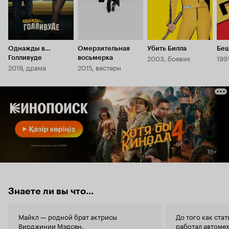
Однажды в…
Омерзительная
Убить Билла
Бе
2003, боевик
199
Голливуде
восьмерка
2019, драма
2015, вестерн
Знаете ли вы что...
Майкл — родной брат актрисы
До того как ста
Вирджинии Мэдсен
.
работал автоме