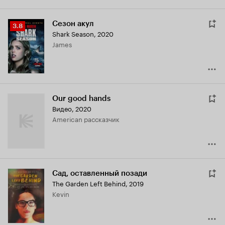
Сезон акул
Рейтинг
3.8
Shark Season
,
2020
Кинопоиска
James
3.8
Our good hands
Видео, 2020
American рассказчик
Сад, оставленный позади
The Garden Left Behind
,
2019
Kevin