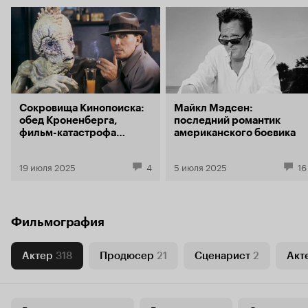
Сокровища Кинопоиска:
Майкл Мэдсен:
обед Кроненберга,
последний романтик
фильм-катастрофа
американского боевика
из СССР и российский
дебют Майкла Мэдсена
19 июля 2025
4
5 июля 2025
16
Фильмография
Актер
318
Продюсер
21
Сценарист
2
Акт