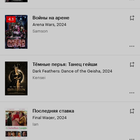
Войны на арене
Рейтинг
4.1
Arena Wars
,
2024
Кинопоиска
Samson
4.1
Тёмные перья: Танец гейши
Dark Feathers: Dance of the Geisha
,
2024
Kensei
Последняя ставка
Final Wager
,
2024
Ian