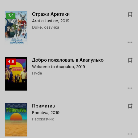
Стражи Арктики
Рейтинг
7.4
Arctic Justice
,
2019
Кинопоиска
Duke, озвучка
7.4
Добро пожаловать в Акапулько
Рейтинг
4.8
Welcome to Acapulco
,
2019
Кинопоиска
Hyde
4.8
Примитив
Primitiva
,
2019
рассказчик