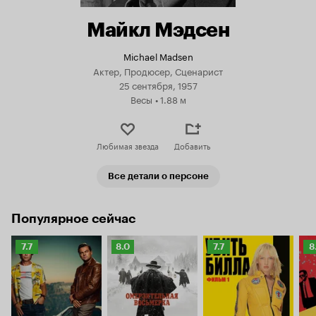
Майкл Мэдсен
Michael Madsen
Актер, Продюсер, Сценарист
25 сентября, 1957
Весы
•
1.88 м
Любимая звезда
Добавить
Все детали о персоне
Популярное сейчас
Рейтинг
Рейтинг
Рейтинг
Р
7.7
8.0
7.7
8
Кинопоиска
Кинопоиска
Кинопоиска
К
7.7
8.0
7.7
8.