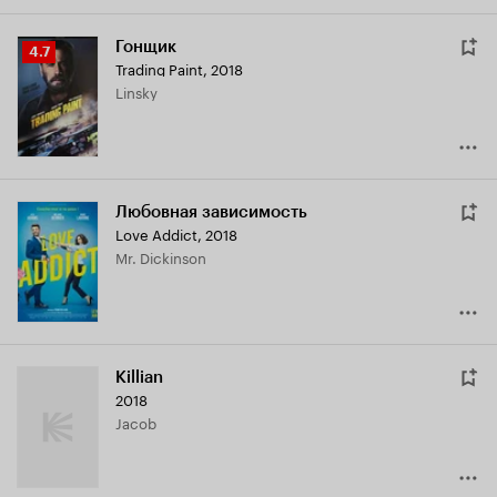
Гонщик
Рейтинг
4.7
Trading Paint
,
2018
Кинопоиска
Linsky
4.7
Любовная зависимость
Love Addict
,
2018
Mr. Dickinson
Killian
2018
Jacob