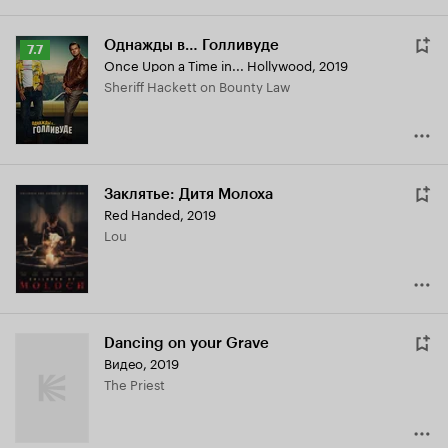
Однажды в… Голливуде
Рейтинг
7.7
Once Upon a Time in... Hollywood
,
2019
Кинопоиска
Sheriff Hackett on Bounty Law
7.7
Заклятье: Дитя Молоха
Red Handed
,
2019
Lou
Dancing on your Grave
Видео, 2019
The Priest