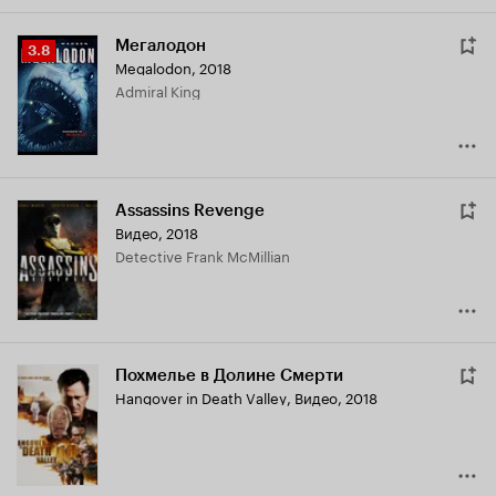
Мегалодон
Рейтинг
3.8
Megalodon
,
2018
Кинопоиска
Admiral King
3.8
Assassins Revenge
Видео, 2018
Detective Frank McMillian
Похмелье в Долине Смерти
Hangover in Death Valley
,
Видео, 2018