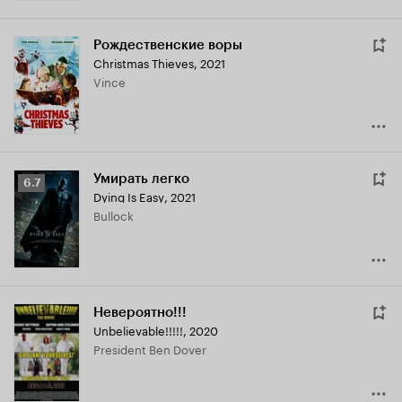
Рождественские воры
Christmas Thieves
,
2021
Vince
Умирать легко
Рейтинг
6.7
Dying Is Easy
,
2021
Кинопоиска
Bullock
6.7
Невероятно!!!
Unbelievable!!!!!
,
2020
President Ben Dover