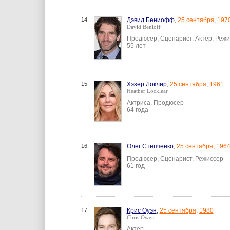
14.
Дэвид Бениофф
,
25 сентября
,
197
David Benioff
Продюсер, Сценарист, Актер, Реж
55 лет
15.
Хэзер Локлир
,
25 сентября
,
1961
Heather Locklear
Актриса, Продюсер
64 года
16.
Олег Степченко
,
25 сентября
,
196
Продюсер, Сценарист, Режиссер
61 год
17.
Крис Оуэн
,
25 сентября
,
1980
Chris Owen
Актер