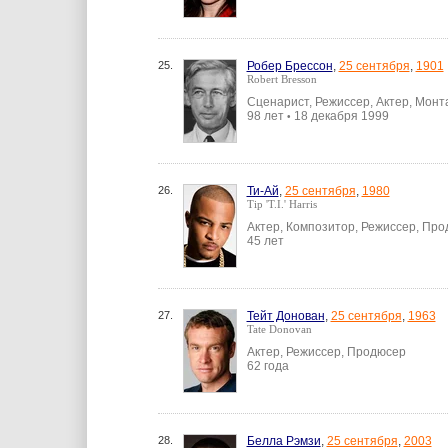
25.
Робер Брессон
,
25 сентября
,
1901
Robert Bresson
Сценарист, Режиссер, Актер, Мон
98 лет
18 декабря 1999
•
26.
Ти-Ай
,
25 сентября
,
1980
Tip 'T.I.' Harris
Актер, Композитор, Режиссер, Пр
45 лет
27.
Тейт Донован
,
25 сентября
,
1963
Tate Donovan
Актер, Режиссер, Продюсер
62 года
28.
Белла Рэмзи
,
25 сентября
,
2003