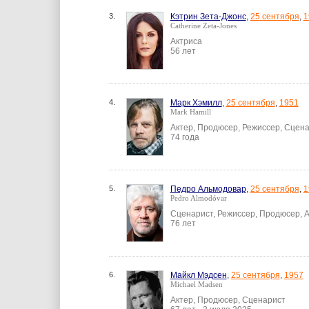
3.
Кэтрин Зета-Джонс
,
25 сентября
,
1
Catherine Zeta-Jones
Актриса
56 лет
4.
Марк Хэмилл
,
25 сентября
,
1951
Mark Hamill
Актер, Продюсер, Режиссер, Сцен
74 года
5.
Педро Альмодовар
,
25 сентября
,
1
Pedro Almodóvar
Сценарист, Режиссер, Продюсер, А
76 лет
6.
Майкл Мэдсен
,
25 сентября
,
1957
Michael Madsen
Актер, Продюсер, Сценарист