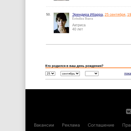
50.
Эрендира Ибарра
,
25 сентября
,
1
Eréndira Ibarra
Актриса
40 лет
Кто родился в ваш день рождения?
пока
Вакансии
Реклама
Соглашение
Пра