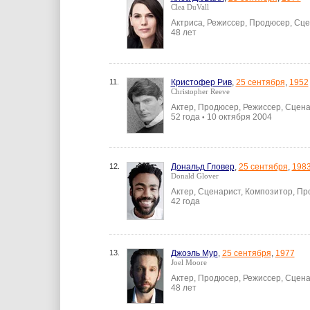
Clea DuVall
Актриса, Режиссер, Продюсер, Сц
48 лет
11.
Кристофер Рив
,
25 сентября
,
1952
Christopher Reeve
Актер, Продюсер, Режиссер, Сцен
52 года
10 октября 2004
•
12.
Дональд Гловер
,
25 сентября
,
198
Donald Glover
Актер, Сценарист, Композитор, Пр
42 года
13.
Джоэль Мур
,
25 сентября
,
1977
Joel Moore
Актер, Продюсер, Режиссер, Сцен
48 лет