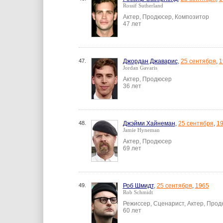
Rossif Sutherland
Актер, Продюсер, Композитор
47 лет
47.
Джордан Джаварис
,
25 сентября
,
1
Jordan Gavaris
Актер, Продюсер
36 лет
48.
Джэйми Хайнеман
,
25 сентября
,
1
Jamie Hyneman
Актер, Продюсер
69 лет
49.
Роб Шмидт
,
25 сентября
,
1965
Rob Schmidt
Режиссер, Сценарист, Актер, Про
60 лет