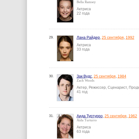
Bella Ramsey
Актриса
22 года
29.
Лана Райдер
,
25 сентября
,
1992
Актриса
33 года
30.
Зак Вудс
,
25 сентября
,
1984
Zach Woods
Актер, Режиссер, Сценарист, Про
41 год
31.
Аида Туртурро
,
25 сентября
,
1962
Aida Turturro
Актриса
63 года