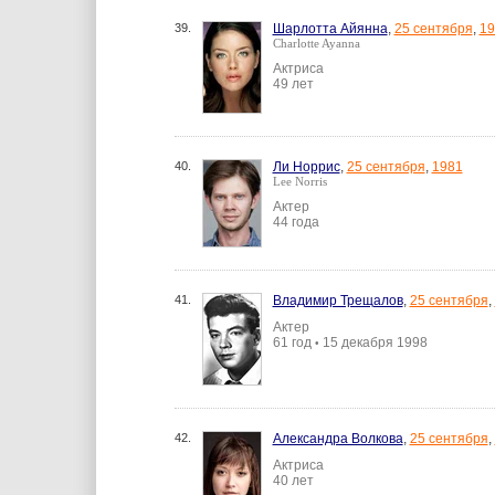
39.
Шарлотта Айянна
,
25 сентября
,
19
Charlotte Ayanna
Актриса
49 лет
40.
Ли Норрис
,
25 сентября
,
1981
Lee Norris
Актер
44 года
41.
Владимир Трещалов
,
25 сентября
,
Актер
61 год
15 декабря 1998
•
42.
Александра Волкова
,
25 сентября
,
Актриса
40 лет