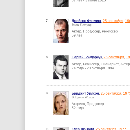
67 лет
3 июля 2025
•
7.
Джейсон Флеминг
,
25 сентября
,
19
Jason Flemyng
Актер, Продюсер, Режиссер
59 лет
8.
Сергей Бондарчук
,
25 сентября
,
19
Актер, Режиссер, Сценарист, Акте
74 года
20 октября 1994
•
9.
Бриджит Уилсон
,
25 сентября
,
197
Bridgette Wilson
Актриса, Продюсер
52 года
10.
Клеа ДюВалл
,
25 сентября
,
1977