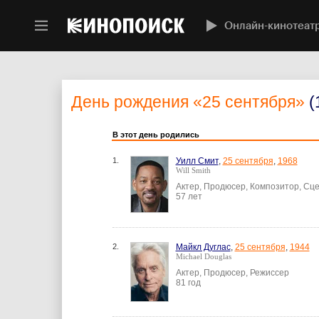
Онлайн-кинотеат
День рождения
«25 сентября»
(
В этот день родились
1.
Уилл Смит
,
25 сентября
,
1968
Will Smith
Актер, Продюсер, Композитор, Сце
57 лет
2.
Майкл Дуглас
,
25 сентября
,
1944
Michael Douglas
Актер, Продюсер, Режиссер
81 год