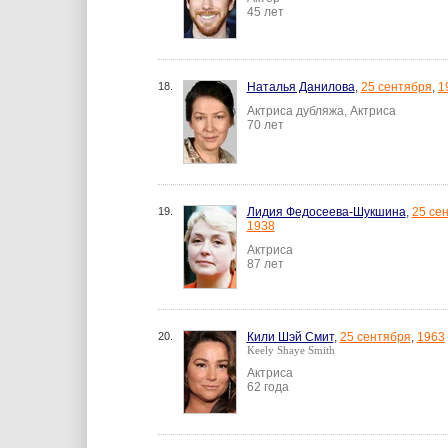
45 лет
18.
Наталья Данилова
,
25 сентября
,
1
Актриса дубляжа, Актриса
70 лет
19.
Лидия Федосеева-Шукшина
,
25 се
1938
Актриса
87 лет
20.
Кили Шэй Смит
,
25 сентября
,
1963
Keely Shaye Smith
Актриса
62 года