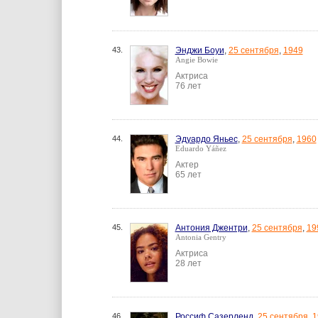
43.
Энджи Боуи
,
25 сентября
,
1949
Angie Bowie
Актриса
76 лет
44.
Эдуардо Яньес
,
25 сентября
,
1960
Eduardo Yáñez
Актер
65 лет
45.
Антония Джентри
,
25 сентября
,
19
Antonia Gentry
Актриса
28 лет
46.
Россиф Сазерленд
,
25 сентября
,
1