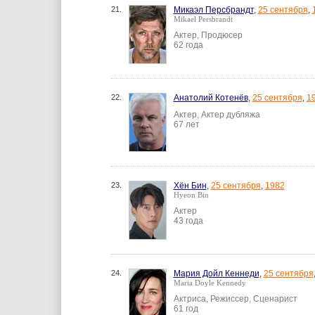
21.
Микаэл Персбрандт
,
25 сентября
,
Mikael Persbrandt
Актер, Продюсер
62 года
22.
Анатолий Котенёв
,
25 сентября
,
1
Актер, Актер дубляжа
67 лет
23.
Хён Бин
,
25 сентября
,
1982
Hyeon Bin
Актер
43 года
24.
Мария Дойл Кеннеди
,
25 сентября
Maria Doyle Kennedy
Актриса, Режиссер, Сценарист
61 год