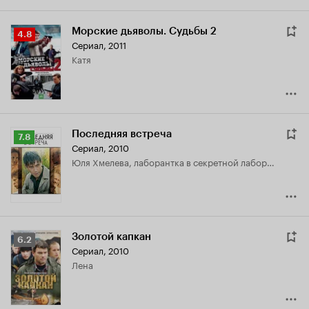
Морские дьяволы. Судьбы 2
Рейтинг
4.8
Сериал, 2011
Кинопоиска
Катя
4.8
Последняя встреча
Рейтинг
7.8
Сериал, 2010
Кинопоиска
Юля Хмелева, лаборантка в секретной лаборатории
7.8
Золотой капкан
Рейтинг
6.2
Сериал, 2010
Кинопоиска
Лена
6.2