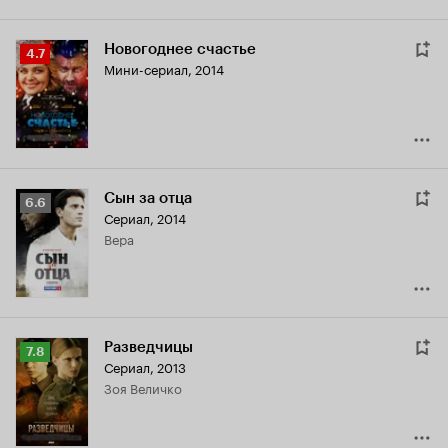
Новогоднее счастье
Рейтинг
4.7
Мини-сериал, 2014
Кинопоиска
4.7
Сын за отца
Рейтинг
6.6
Сериал, 2014
Кинопоиска
Вера
6.6
Разведчицы
Рейтинг
7.8
Сериал, 2013
Кинопоиска
Зоя Величко
7.8