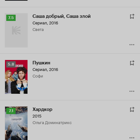
Саша добрый, Саша злой
Рейтинг
7.5
Сериал, 2016
Кинопоиска
Света
7.5
Пушкин
Рейтинг
5.8
Сериал, 2016
Кинопоиска
Софи
5.8
Хардкор
Рейтинг
7.1
2015
Кинопоиска
Ольга Доминатрикс
7.1