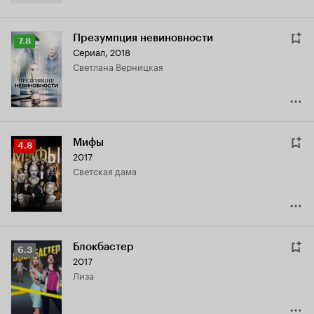
Презумпция невиновности
Рейтинг
7.8
Сериал, 2018
Кинопоиска
Светлана Верницкая
7.8
Мифы
Рейтинг
4.8
2017
Кинопоиска
светская дама
4.8
Блокбастер
Рейтинг
6.3
2017
Кинопоиска
Лиза
6.3