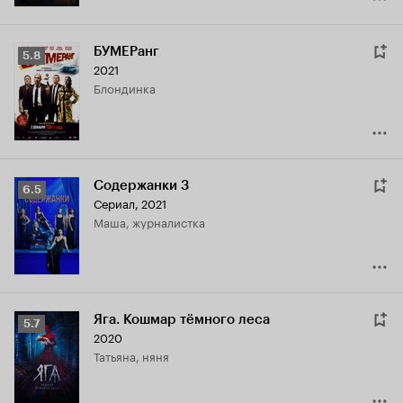
БУМЕРанг
Рейтинг
5.8
2021
Кинопоиска
блондинка
5.8
Содержанки 3
Рейтинг
6.5
Сериал, 2021
Кинопоиска
Маша, журналистка
6.5
Яга. Кошмар тёмного леса
Рейтинг
5.7
2020
Кинопоиска
Татьяна, няня
5.7