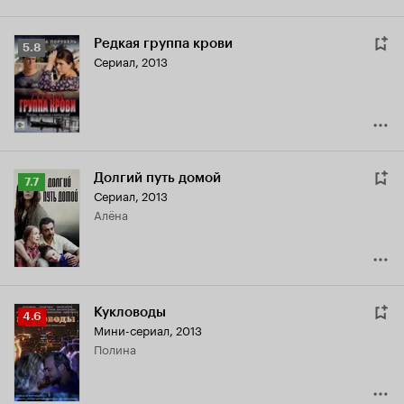
Редкая группа крови
Рейтинг
5.8
Сериал, 2013
Кинопоиска
5.8
Долгий путь домой
Рейтинг
7.7
Сериал, 2013
Кинопоиска
Алёна
7.7
Кукловоды
Рейтинг
4.6
Мини-сериал, 2013
Кинопоиска
Полина
4.6