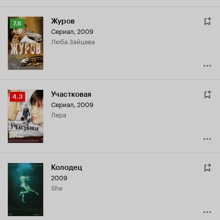
Журов
Рейтинг
7.6
Сериал, 2009
Кинопоиска
Люба Зайцева
7.6
Участковая
Рейтинг
4.3
Сериал, 2009
Кинопоиска
Лера
4.3
Колодец
2009
She