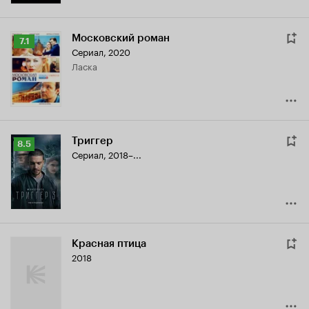
Московский роман
Рейтинг
7.1
Сериал, 2020
Кинопоиска
Ласка
7.1
Триггер
Рейтинг
8.5
Сериал, 2018–...
Кинопоиска
8.5
Красная птица
2018