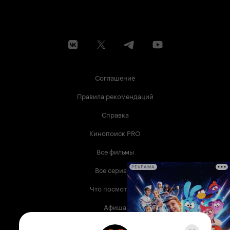
Соглашение
Правила рекомендаций
Справка
Кинопоиск PRO
Все фильмы
Все сериалы
РЕКЛАМА
Что посмотреть
Афиша
Музыка