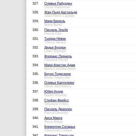
327.
Оливье Рабурден
Olivier Rabourdin
328.
Жан-Пьер Кастальди
Jean-Pierre Castaldi
329.
Мари Бюнель
Marie Bunel
330.
Паскаль Эльбе
Pascal Elbé
331.
Тьерри Нёвик
Thierry Neuvic
332.
Дидье Бурдон
Didier Bourdon
333.
Флоранс Пернель
Florence Pernel
334.
Мари-Кристин Адам
Marie-Christine Adam
335.
Бруно Тодескини
Bruno Todeschini
336.
Оливье Бартелеми
Olivier Barthélémy
337.
Юбер Кунде
Hubert Koundé
338.
Стефан Фрейсс
Stéphane Freiss
339.
Паскаль Демолон
Pascal Demolon
340.
Аиса Маига
Aïssa Maïga
341.
Клементин Селарье
Clémentine Célarié
342.
Флоранс Томассен