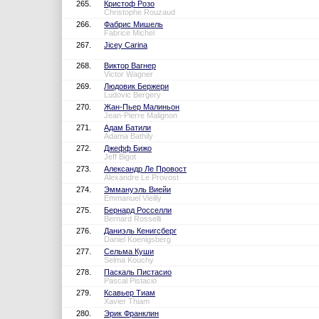
265.
Кристоф Розо
Christophe Rouzaud
266.
Фабрис Мишель
Fabrice Michel
267.
Jicey Carina
268.
Виктор Вагнер
Victor Wagner
269.
Людовик Бержери
Ludovic Bergery
270.
Жан-Пьер Малиньон
Jean-Pierre Malignon
271.
Адам Батили
Adama Bathily
272.
Джефф Бижо
Jeff Bigot
273.
Александр Ле Провост
Alexandre Le Provost
274.
Эммануэль Виейи
Emmanuel Vieilly
275.
Бернард Росселли
Bernard Rosselli
276.
Даниэль Кенигсберг
Daniel Koenigsberg
277.
Сельма Куши
Selma Kouchy
278.
Паскаль Пистасио
Pascal Pistacio
279.
Ксавьер Тиам
Xavier Thiam
280.
Эрик Франклин