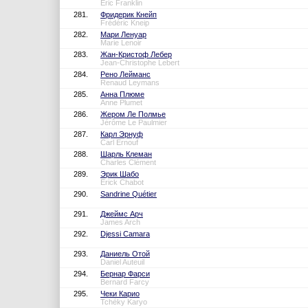
Eric Franklin
281.
Фридерик Кнейп
Frédéric Kneip
282.
Мари Ленуар
Marie Lenoir
283.
Жан-Кристоф Лебер
Jean-Christophe Lebert
284.
Рено Лейманс
Renaud Leymans
285.
Анна Плюме
Anne Plumet
286.
Жером Ле Полмье
Jérôme Le Paulmier
287.
Карл Эрнуф
Carl Ernouf
288.
Шарль Клеман
Charles Clément
289.
Эрик Шабо
Erick Chabot
290.
Sandrine Quétier
291.
Джеймс Арч
James Arch
292.
Djessi Camara
293.
Даниель Отой
Daniel Auteuil
294.
Бернар Фарси
Bernard Farcy
295.
Чеки Карио
Tchéky Karyo