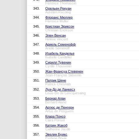
Florence Thomassin
343.
Орельен Рекуан
Aurélien Recoing
344.
Флоранс Мюллер
Florence Muller
345.
Кристиан Эриксон
Christian Erickson
346.
Элен Венсан
Hélène Vincent
347.
Ариель Семенофф
Arielle Séménoff
348.
Изабель Канделье
Isabelle Candelier
349.
Сирилл Тувенин
Cyrille Thouvenin
350.
Жан-Франсуа Стевенен
Jean-François Stévenin
351.
Патрик Шене
Patrick Chesnais
352.
Луи-До де Ланкесэ
Louis-Do de Lencquesaing
353.
Бернар Алан
Bernard Alane
354.
Артюс де Пенгерн
Artus de Penguern
355.
Клара Понсо
Clara Ponsot
356.
Катрин Жакоб
Catherine Jacob
357.
Эвелин Буикс
Evelyne Bouix