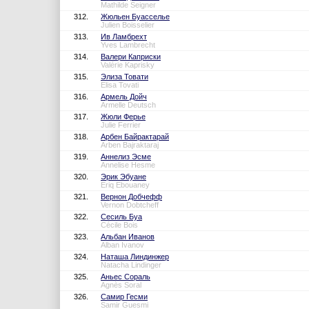
Mathilde Seigner
312.
Жюльен Буасселье
Julien Boisselier
313.
Ив Ламбрехт
Yves Lambrecht
314.
Валери Каприски
Valérie Kaprisky
315.
Элиза Товати
Elisa Tovati
316.
Армель Дойч
Armelle Deutsch
317.
Жюли Ферье
Julie Ferrier
318.
Арбен Байрактарай
Arben Bajraktaraj
319.
Аннелиз Эсме
Annelise Hesme
320.
Эрик Эбуане
Eriq Ebouaney
321.
Вернон Добчефф
Vernon Dobtcheff
322.
Сесиль Буа
Cécile Bois
323.
Альбан Иванов
Alban Ivanov
324.
Наташа Линдинжер
Natacha Lindinger
325.
Аньес Сораль
Agnès Soral
326.
Самир Гесми
Samir Guesmi