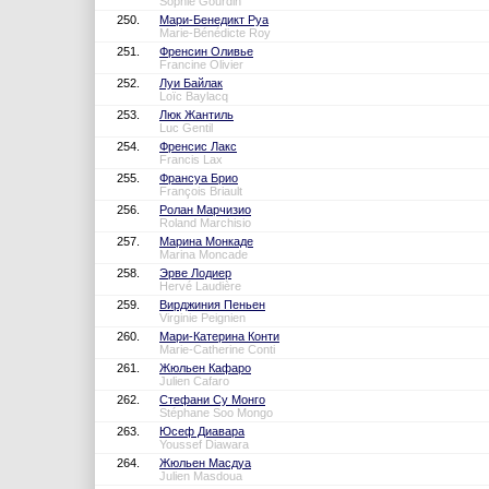
Sophie Gourdin
250.
Мари-Бенедикт Руа
Marie-Bénédicte Roy
251.
Френсин Оливье
Francine Olivier
252.
Луи Байлак
Loïc Baylacq
253.
Люк Жантиль
Luc Gentil
254.
Френсис Лакс
Francis Lax
255.
Франсуа Брио
François Briault
256.
Ролан Марчизио
Roland Marchisio
257.
Марина Монкаде
Marina Moncade
258.
Эрве Лодиер
Hervé Laudière
259.
Вирджиния Пеньен
Virginie Peignien
260.
Мари-Катерина Конти
Marie-Catherine Conti
261.
Жюльен Кафаро
Julien Cafaro
262.
Стефани Су Монго
Stéphane Soo Mongo
263.
Юсеф Диавара
Youssef Diawara
264.
Жюльен Масдуа
Julien Masdoua