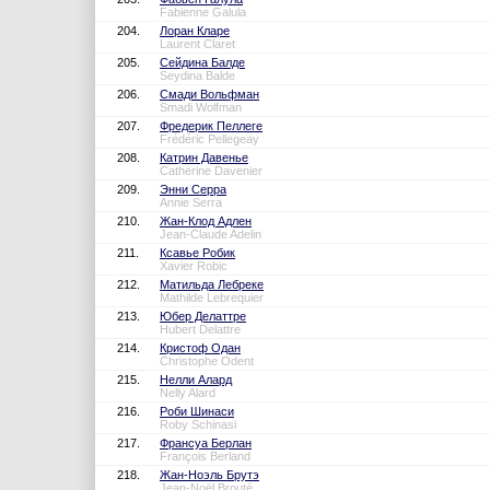
Fabienne Galula
204.
Лоран Кларе
Laurent Claret
205.
Сейдина Балде
Seydina Balde
206.
Смади Вольфман
Smadi Wolfman
207.
Фредерик Пеллеге
Frédéric Pellegeay
208.
Катрин Давенье
Catherine Davenier
209.
Энни Серра
Annie Serra
210.
Жан-Клод Адлен
Jean-Claude Adelin
211.
Ксавье Робик
Xavier Robic
212.
Матильда Лебреке
Mathilde Lebrequier
213.
Юбер Делаттре
Hubert Delattre
214.
Кристоф Одан
Christophe Odent
215.
Нелли Алард
Nelly Alard
216.
Роби Шинаси
Roby Schinasi
217.
Франсуа Берлан
François Berland
218.
Жан-Ноэль Брутэ
Jean-Noël Brouté