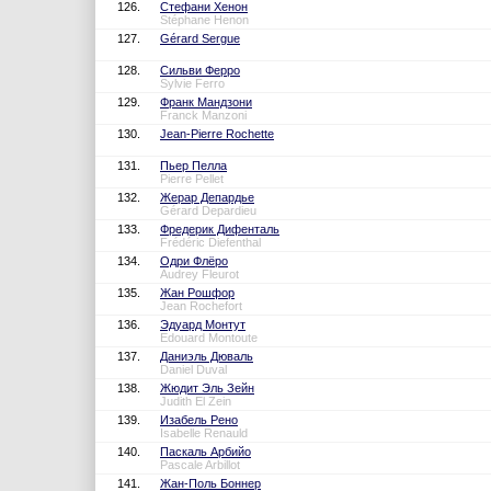
126.
Стефани Хенон
Stéphane Henon
127.
Gérard Sergue
128.
Сильви Ферро
Sylvie Ferro
129.
Франк Мандзони
Franck Manzoni
130.
Jean-Pierre Rochette
131.
Пьер Пелла
Pierre Pellet
132.
Жерар Депардье
Gérard Depardieu
133.
Фредерик Дифенталь
Frédéric Diefenthal
134.
Одри Флёро
Audrey Fleurot
135.
Жан Рошфор
Jean Rochefort
136.
Эдуард Монтут
Edouard Montoute
137.
Даниэль Дюваль
Daniel Duval
138.
Жюдит Эль Зейн
Judith El Zein
139.
Изабель Рено
Isabelle Renauld
140.
Паскаль Арбийо
Pascale Arbillot
141.
Жан-Поль Боннер