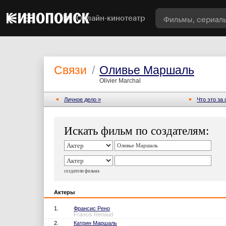
Онлайн-кинотеатр
Связи
/
Оливье Маршаль
Olivier Marchal
Личное дело »
Что это за
Искать фильм по создателям:
создатели фильма
Актеры
1.
Франсис Рено
Francis Renaud
2.
Катрин Маршаль