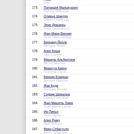
Dani
173.
Патриция Мальвуазен
Patricia Malvoisin
174.
Оливье Шантро
Olivier Chantreau
175.
Эрик Демарец
Erick Desmarestz
176.
Жан-Мари Винлин
Jean-Marie Winling
177.
Бернард Йерле
Bernard Yerlès
178.
Ален Коши
Alain Cauchi
179.
Мишель Альбертини
Michel Albertini
180.
Франсуа Карон
François Caron
181.
Бернар Бланкан
Bernard Blancan
182.
Жак Буде
Jacques Boudet
183.
Седрик Шевальм
Cédric Chevalme
184.
Жан-Мишель Лами
Jean-Michel Lahmi
185.
Ив Пиньо
Yves Pignot
186.
Ален Риму
Alain Rimoux
187.
Мики Себастьян
Micky Sébastian