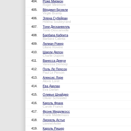
404.
Роже Мирмон
Roger Miremont
405.
Вёрджил Брэмли
Virgile Bramly
406.
Элена Субейран
Héléna Soubeyrand
407.
Тони Десканвелль
Tonio Descanvelle
408.
Барбара Кабрита
Barbara Cabrita
409.
Лилиан Ровер
Liliane Rovère
410.
Шарли Дюпон
Charlie Dupont
411.
Ванесса Демуи
Vanessa Demouy
412.
Поль Ле Персон
Paul Le Person
413.
Алексис Лоре
Alexis Loret
414.
Ева Дарлан
Éva Darlan
415.
Оливье Шнайдер
Olivier Schneider
416.
Кароль Франк
Carole Franck
417.
Фрэнк Миддлмэсс
Frank Middlemass
418.
Лионель Астье
Lionnel Astier
419.
Кароль Ришер