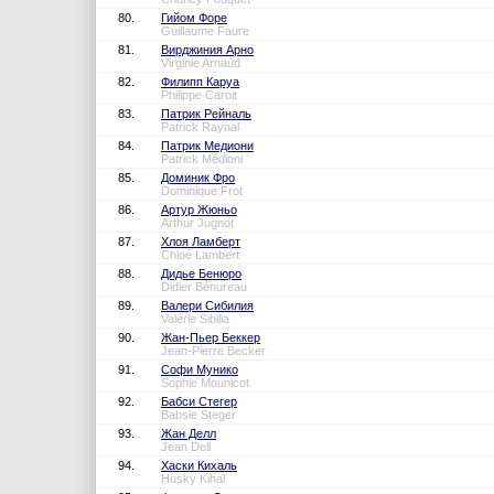
80.
Гийом Форе
Guillaume Faure
81.
Вирджиния Арно
Virginie Arnaud
82.
Филипп Каруа
Philippe Caroit
83.
Патрик Рейналь
Patrick Raynal
84.
Патрик Медиони
Patrick Médioni
85.
Доминик Фро
Dominique Frot
86.
Артур Жюньо
Arthur Jugnot
87.
Хлоя Ламберт
Chloé Lambert
88.
Дидье Бенюро
Didier Bénureau
89.
Валери Сибилия
Valérie Sibilia
90.
Жан-Пьер Беккер
Jean-Pierre Becker
91.
Софи Мунико
Sophie Mounicot
92.
Бабси Стегер
Babsie Steger
93.
Жан Делл
Jean Dell
94.
Хаски Кихаль
Husky Kihal