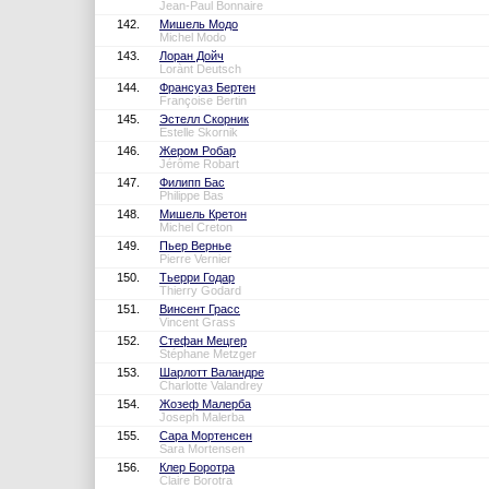
Jean-Paul Bonnaire
142.
Мишель Модо
Michel Modo
143.
Лоран Дойч
Lorànt Deutsch
144.
Франсуаз Бертен
Françoise Bertin
145.
Эстелл Скорник
Estelle Skornik
146.
Жером Робар
Jérôme Robart
147.
Филипп Бас
Philippe Bas
148.
Мишель Кретон
Michel Creton
149.
Пьер Вернье
Pierre Vernier
150.
Тьерри Годар
Thierry Godard
151.
Винсент Грасс
Vincent Grass
152.
Стефан Мецгер
Stéphane Metzger
153.
Шарлотт Валандре
Charlotte Valandrey
154.
Жозеф Малерба
Joseph Malerba
155.
Сара Мортенсен
Sara Mortensen
156.
Клер Боротра
Claire Borotra