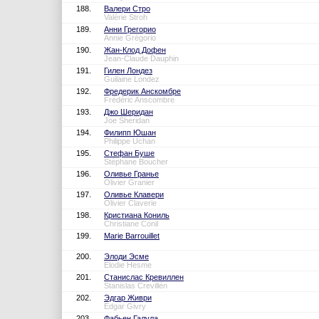
188.
Валери Стро
Valérie Stroh
189.
Анни Грегорио
Annie Grégorio
190.
Жан-Клод Дофен
Jean-Claude Dauphin
191.
Гилен Лондез
Guilaine Londez
192.
Фредерик Анскомбре
Frédéric Anscombre
193.
Джо Шеридан
Joe Sheridan
194.
Филипп Юшан
Philippe Uchan
195.
Стефан Буше
Stéphane Boucher
196.
Оливье Гранье
Olivier Granier
197.
Оливье Клавери
Olivier Claverie
198.
Кристиана Кониль
Christiane Conil
199.
Marie Barrouillet
200.
Элоди Эсме
Elodie Hesme
201.
Станислас Кревиллен
Stanislas Crevillén
202.
Эдгар Живри
Edgar Givry
203.
Фабьен Галула