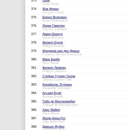
373.
Лори
Lorie Pester
374.
Жак Франц
Jacques Frantz
375.
Брюно Волкович
Bruno Wolkowitch
376.
Лоран Гамелон
Laurent Gamelon
377.
Давид Брекур
David Brécourt
378.
Филипп Букле
Philippe Bouclet
379.
Фредерик ван ден Дрише
Frédéric van den Driessche
380.
Марк Барбе
Marc Barbé
381.
Филипп Лефевр
Philippe Lefebvre
382.
Стефан Гуэрин-Тилли
Stéphan Guérin-Tillié
383.
Аннабелль Эттманн
Annabelle Hettmann
384.
Ассаад Буаб
Assaad Bouab
385.
Тибо де Монталембер
Thibault de Montalembert
386.
Ханс Майер
Hans Meyer
387.
Жюли-Анна Рот
Julie-Anne Roth
388.
Дамьен Жуйро