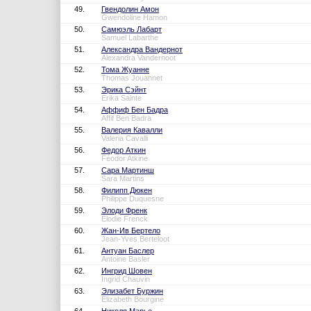
49.
Гвендолин Амон
Gwendoline Hamon
50.
Самюэль Лабарт
Samuel Labarthe
51.
Александра Вандернот
Alexandra Vandernoot
52.
Тома Жуанне
Thomas Jouannet
53.
Эрика Сэйнт
Erika Sainte
54.
Аффиф Бен Бадра
Affif Ben Badra
55.
Валерия Кавалли
Valeria Cavalli
56.
Федор Аткин
Féodor Atkine
57.
Сара Мартинш
Sara Martins
58.
Филипп Дюкен
Philippe Duquesne
59.
Элоди Френк
Elodie Frenck
60.
Жан-Ив Бертело
Jean-Yves Berteloot
61.
Антуан Баслер
Antoine Basler
62.
Ингрид Шовен
Ingrid Chauvin
63.
Элизабет Буржин
Elizabeth Bourgine