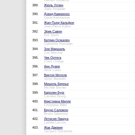
Damien Jouillerot
389.
Жюль Уплен
Jules Houplain
390.
Дэвид Камменос
David Kammenos
391.
Жан-Пьер Кальфон
Jean-Pierre Kalfon
392.
Эрик Савен
Eric Savin
393.
Катрин Осмален
Catherine Hosmalin
394.
Зои Маршаль
Zoé Marchal
395.
Чик Ортега
Chick Ortega
396.
Анн Луаре
Anne Loiret
397.
Виктор Мотеле
Victor Meutelet
398.
Мишель Бернье
Michèle Bernier
399.
Каролин Бург
Caroline Bourg
400.
Кристиана Милле
Christiane Millet
401.
Бруно Саломон
Bruno Salomone
402.
Летисия Лакруа
Laëtitia Lacroix
403.
Жак Дакмин
Jacques Dacqmine