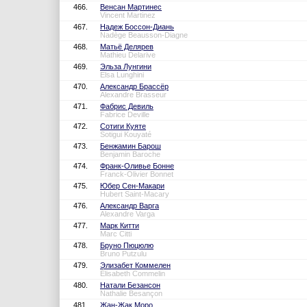
466.
Венсан Мартинес
Vincent Martinez
467.
Надеж Боссон-Диань
Nadège Beausson-Diagne
468.
Матьё Делярев
Mathieu Delarive
469.
Эльза Лунгини
Elsa Lunghini
470.
Александр Брассёр
Alexandre Brasseur
471.
Фабрис Девиль
Fabrice Deville
472.
Сотиги Куяте
Sotigui Kouyaté
473.
Бенжамин Барош
Benjamin Baroche
474.
Франк-Оливье Бонне
Franck-Olivier Bonnet
475.
Юбер Сен-Макари
Hubert Saint-Macary
476.
Александр Варга
Alexandre Varga
477.
Марк Китти
Marc Citti
478.
Бруно Пюцюлю
Bruno Putzulu
479.
Элизабет Коммелен
Élisabeth Commelin
480.
Натали Безансон
Nathalie Besançon
481.
Жан-Жак Моро