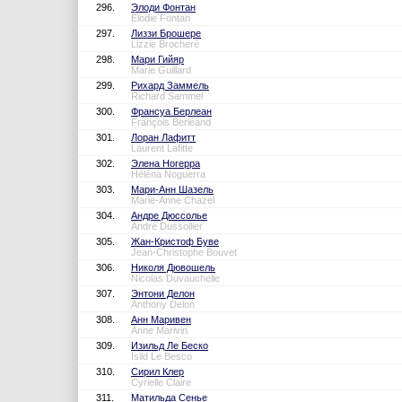
296.
Элоди Фонтан
Élodie Fontan
297.
Лиззи Брошере
Lizzie Brocheré
298.
Мари Гийяр
Marie Guillard
299.
Рихард Заммель
Richard Sammel
300.
Франсуа Берлеан
François Berléand
301.
Лоран Лафитт
Laurent Lafitte
302.
Элена Ногерра
Héléna Noguerra
303.
Мари-Анн Шазель
Marie-Anne Chazel
304.
Андре Дюссолье
André Dussollier
305.
Жан-Кристоф Буве
Jean-Christophe Bouvet
306.
Николя Дювошель
Nicolas Duvauchelle
307.
Энтони Делон
Anthony Delon
308.
Анн Маривен
Anne Marivin
309.
Изильд Ле Беско
Isild Le Besco
310.
Сирил Клер
Cyrielle Claire
311.
Матильда Сенье