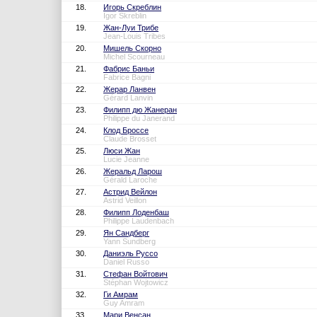
18.
Игорь Скреблин
Igor Skreblin
19.
Жан-Луи Трибе
Jean-Louis Tribes
20.
Мишель Скорно
Michel Scourneau
21.
Фабрис Баньи
Fabrice Bagni
22.
Жерар Ланвен
Gérard Lanvin
23.
Филипп дю Жанеран
Philippe du Janerand
24.
Клод Броссе
Claude Brosset
25.
Люси Жан
Lucie Jeanne
26.
Жеральд Ларош
Gérald Laroche
27.
Астрид Вейлон
Astrid Veillon
28.
Филипп Лоденбаш
Philippe Laudenbach
29.
Ян Сандберг
Yann Sundberg
30.
Даниэль Руссо
Daniel Russo
31.
Стефан Войтович
Stéphan Wojtowicz
32.
Ги Амрам
Guy Amram
33.
Мари Венсан