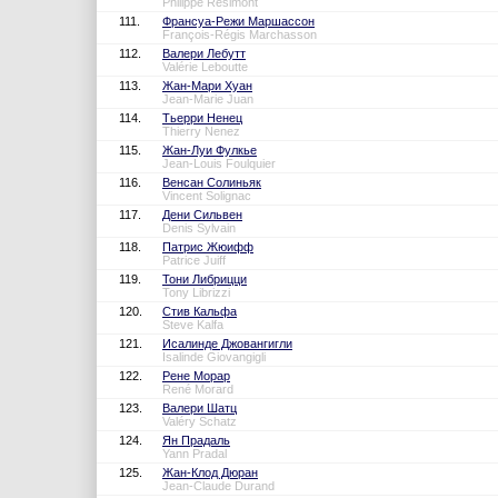
Philippe Résimont
111.
Франсуа-Режи Маршассон
François-Régis Marchasson
112.
Валери Лебутт
Valérie Leboutte
113.
Жан-Мари Хуан
Jean-Marie Juan
114.
Тьерри Ненец
Thierry Nenez
115.
Жан-Луи Фулкье
Jean-Louis Foulquier
116.
Венсан Солиньяк
Vincent Solignac
117.
Дени Сильвен
Denis Sylvain
118.
Патрис Жюифф
Patrice Juiff
119.
Тони Либрицци
Tony Librizzi
120.
Стив Кальфа
Steve Kalfa
121.
Исалинде Джовангигли
Isalinde Giovangigli
122.
Рене Морар
René Morard
123.
Валери Шатц
Valéry Schatz
124.
Ян Прадаль
Yann Pradal
125.
Жан-Клод Дюран
Jean-Claude Durand