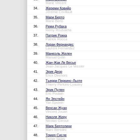
Marie Vincent
34.
Жереми Ковийо
Jérémie Covillault
35.
Мари Берто
Marie Berto
36.
Реми Рубаха
Rémy Roubakha
37.
Патрик Рокка
Patrick Rocca
38.
Лоран Фернандес
Laurent Fernandez
39.
Манюэль Желен
Manuel Gélin
40.
Жан-Жак Ле Весье
Jean-Jacques Le Vessier
41.
Эрик Деор
Erick Deshors
42.
Тьерри Перкинс-Льоте
Thierry Perkins-Lyautey
43.
Эрик Пулен
Eric Poulain
44.
Ян Эпстейн
Yan Epstein
45.
Венсан Жуан
Vincent Jouan
46.
Николя Жеру
Nicolas Gerout
47.
Марк Бертолини
Marc Bertolini
48.
Томер Сисле
Tomer Sisley