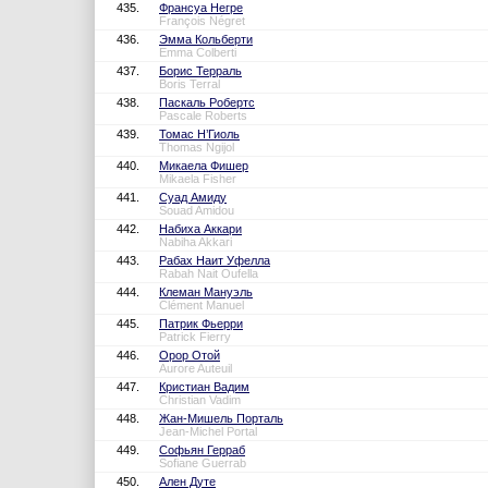
435.
Франсуа Негре
François Négret
436.
Эмма Кольберти
Emma Colberti
437.
Борис Терраль
Boris Terral
438.
Паскаль Робертс
Pascale Roberts
439.
Томас Н’Гиоль
Thomas Ngijol
440.
Микаела Фишер
Mikaela Fisher
441.
Суад Амиду
Souad Amidou
442.
Набиха Аккари
Nabiha Akkari
443.
Рабах Наит Уфелла
Rabah Nait Oufella
444.
Клеман Мануэль
Clément Manuel
445.
Патрик Фьерри
Patrick Fierry
446.
Орор Отой
Aurore Auteuil
447.
Кристиан Вадим
Christian Vadim
448.
Жан-Мишель Порталь
Jean-Michel Portal
449.
Софьян Герраб
Sofiane Guerrab
450.
Ален Дуте