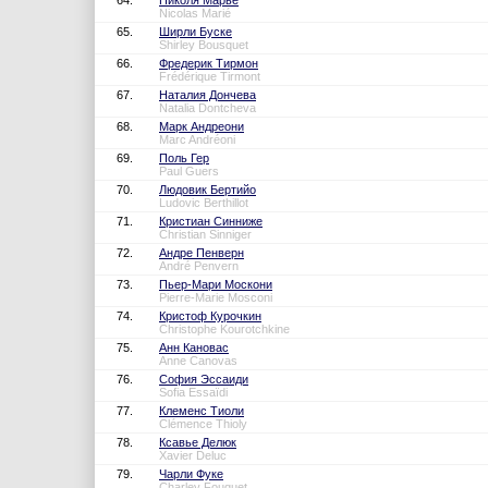
64.
Николя Марье
Nicolas Marié
65.
Ширли Буске
Shirley Bousquet
66.
Фредерик Тирмон
Frédérique Tirmont
67.
Наталия Дончева
Natalia Dontcheva
68.
Марк Андреони
Marc Andréoni
69.
Поль Гер
Paul Guers
70.
Людовик Бертийо
Ludovic Berthillot
71.
Кристиан Синниже
Christian Sinniger
72.
Андре Пенверн
André Penvern
73.
Пьер-Мари Москони
Pierre-Marie Mosconi
74.
Кристоф Курочкин
Christophe Kourotchkine
75.
Анн Кановас
Anne Canovas
76.
София Эссаиди
Sofia Essaïdi
77.
Клеменс Тиоли
Clémence Thioly
78.
Ксавье Делюк
Xavier Deluc
79.
Чарли Фуке
Charley Fouquet