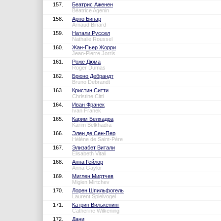
157.
Беатрис Аженен
Béatrice Agenin
158.
Арно Бинар
Arnaud Binard
159.
Натали Руссел
Nathalie Roussel
160.
Жан-Пьер Жорри
Jean-Pierre Jorris
161.
Роже Дюма
Roger Dumas
162.
Брюно Дебрандт
Bruno Debrandt
163.
Кристин Ситти
Christine Citti
164.
Иван Франек
Ivan Franek
165.
Карим Белхадра
Karim Belkhadra
166.
Элен де Сен-Пер
Hélène de Saint-Père
167.
Элизабет Витали
Élisabeth Vitali
168.
Анна Гейлор
Anna Gaylor
169.
Миглен Миртчев
Miglen Mirtchev
170.
Лорен Шпильфогель
Laurent Spielvogel
171.
Катрин Вилькенинг
Catherine Wilkening
172.
Дани