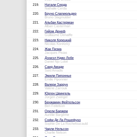
219.
Натали Серда
Nathalie Cerda
220.
Бруно Слагмюльдер
Bruno Slagmulder
221.
Альбан Кастерман
Alban Casterman
222.
Гийом Денеф
Guillaume Denaiffe
223.
Николя Корецкий
Nicolas Koretzky
224.
Жак Пизиа
Jacques Pisias
225.
Дэниэл Нджо Лобе
Daniel Njo Lobé
226.
Саид Амади
Saïd Amadis
227.
Эмили Пипоннье
Emilie Piponnier
228.
Валери Заррук
Valérie Zarrouk
229.
Юрген Цвингель
Jürgen Zwingel
230.
Бенжамин Фейтельсон
Ben Feitelson
231.
Орели Баржем
Aurélie Bargème
232.
Софи Де Ла Рошефуко
Sophie De La Rochefoucauld
233.
Чарли Нельсон
Charlie Nelson