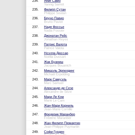
234.
Яниг Само
Yannig Samot
235.
Филипп Сутан
Philippe Soutan
236.
Бруно Павио
Bruno Paviot
237.
Надя Фоссье
Nadia Fossier
238.
Джонатан Рейс
Jonathan Reyes
239.
Патрис Валота
Patrice Valota
240.
Ноэлла Дюссар
Noëlla Dussart
241.
Жак Буаниш
Jacques Bouanich
242.
Микаэль Эрпелдинг
Michaël Erpelding
243.
Марк Самуэль
Marc Samuel
244.
Александр де Сезе
Alexandre de Sèze
245.
Мари Ле Кэм
Marie Le Cam
246.
Жан-Мари Корниль
Jean-Marie Cornille
247.
Фредерик Маранбер
Frédéric Maranber
248.
Жан-Филипп Пюмартин
Jean-Philippe Puymartin
249.
Софи Гурден