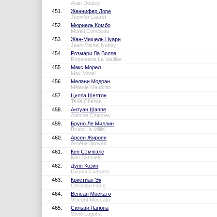
Alain Doutey
451.
Женнифер Лоре
Jennifer Lauret
452.
Мюриель Комбо
Muriel Combeau
453.
Жан-Мишель Нуари
Jean-Michel Noirey
454.
Розмари Ла Волле
Rosemarie La Vaullée
455.
Макс Морел
Max Morel
456.
Мелани Модран
Mélanie Maudran
457.
Цилла Шелтон
Tsilla Chelton
458.
Антуан Шаппе
Antoine Chappey
459.
Бруно Ле Миллин
Bruno Le Millin
460.
Арсен Жироян
Arsène Jiroyan
461.
Кен Сэмюэлс
Ken Samuels
462.
Дуня Козин
Dounia Coesens
463.
Кристиан Эк
Christian Hecq
464.
Венсан Москато
Vincent Moscato
465.
Сильви Лагюна
Silvie Laguna