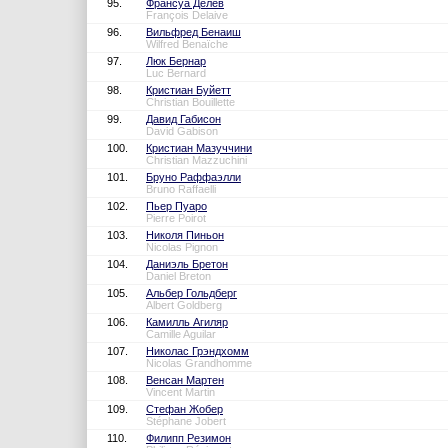
95.
Франсуа Делев
François Delaive
96.
Вильфред Бенаиш
Wilfred Benaïche
97.
Люк Бернар
Luc Bernard
98.
Кристиан Буйетт
Christian Bouillette
99.
Давид Габисон
David Gabison
100.
Кристиан Мазуччини
Christian Mazzuchini
101.
Бруно Раффаэлли
Bruno Raffaelli
102.
Пьер Пуаро
Pierre Poirot
103.
Николя Пиньон
Nicolas Pignon
104.
Даниэль Бретон
Daniel Breton
105.
Альбер Гольдберг
Albert Goldberg
106.
Камилль Агиляр
Camille Aguilar
107.
Николас Грэндхомм
Nicolas Grandhomme
108.
Венсан Мартен
Vincent Martin
109.
Стефан Жобер
Stéphane Jobert
110.
Филипп Резимон