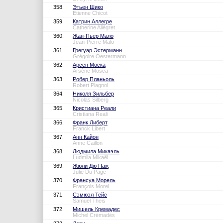
358.
Этьен Шико
Etienne Chicot
359.
Катрин Аллегре
Catherine Allégret
360.
Жан-Пьер Мало
Jean-Pierre Malo
361.
Грегуар Эстерманн
Grégoire Oestermann
362.
Арсен Моска
Arsène Mosca
363.
Робер Планьоль
Robert Plagnol
364.
Николя Зильбер
Nicolas Silberg
365.
Кристиана Реали
Cristiana Reali
366.
Франк Либерт
Franck Libert
367.
Анн Кайон
Anne Caillon
368.
Людмила Микаэль
Ludmila Mikaël
369.
Жюли Дю Паж
Julie Du Page
370.
Франсуа Морель
François Morel
371.
Сэмюэл Тейс
Samuel Theis
372.
Мишель Кремадес
Michel Crémadès