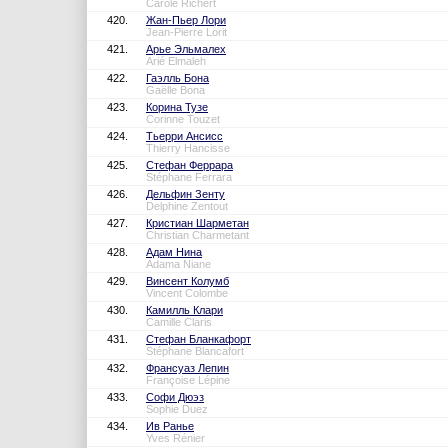
Carole Richert
420.
Жан-Пьер Лори
Jean-Pierre Lorit
421.
Арье Эльмалех
Arié Elmaleh
422.
Гаэлль Бона
Gaëlle Bona
423.
Корина Тузе
Corinne Touzet
424.
Тьерри Ансисс
Thierry Hancisse
425.
Стефан Феррара
Stéphane Ferrara
426.
Дельфин Зенту
Delphine Zentout
427.
Кристиан Шарметан
Christian Charmetant
428.
Адам Нина
Adama Niane
429.
Винсент Колумб
Vincent Colombe
430.
Камилль Клари
Camille Claris
431.
Стефан Бланкафорт
Stéphane Blancafort
432.
Франсуаз Лепин
Françoise Lépine
433.
Софи Дюэз
Sophie Duez
434.
Ив Ранье
Yves Rénier