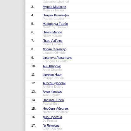
Catherine Marchal
3.
Мусса Мааскри
Moussa Maaskri
4.
Патрик Каталифо
Patrick Catalifo
5.
Жоффруа Тьебо
Geoffroy Thiébaut
6.
Никки Марбо
Nicky Marbot
7.
Пьер ЛаПляс
Pierre LaPlace
8.
Лоран Ольмедо
Laurent Olmédo
9.
Франсуа Леванталь
François Levantal
10.
Анн Шаррье
Anne Charrier
11.
Филипп Наон
Philippe Nahon
12.
Антуан Дюлери
Antoine Duléry
13.
Ален Фиглаж
Alain Figlarz
14.
Паскаль Элсо
Pascal Elso
15.
Норберт Аберлик
Norbert Haberlick
16.
Джо Престиа
Jo Prestia
17.
Ги Леклюиз
Guy Lecluyse