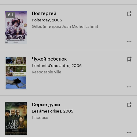
Полтергей
Рейтинг
6.1
Poltergay
,
2006
Кинопоиска
Gilles (в титрах: Jean Michel Lahmi)
6.1
Чужой ребенок
L'enfant d'une autre
,
2006
Resposable ville
Серые души
Les âmes grises
,
2005
L'accusé