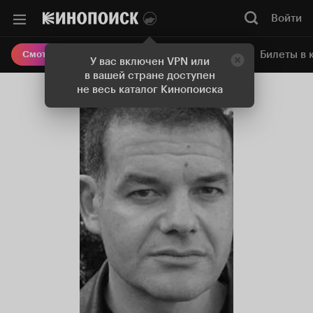
Войти
Онлайн-кинотеатр
Билеты в 
Смотреть кино
У вас включен VPN или
в вашей стране доступен
не весь каталог Кинопоиска