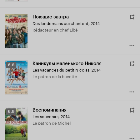
Поющие завтра
Des lendemains qui chantent
,
2014
Rédacteur en chef Libé
Каникулы маленького Николя
Рейтинг
6.8
Les vacances du petit Nicolas
,
2014
Кинопоиска
Le patron de la buvette
6.8
Воспоминания
Рейтинг
6.9
Les souvenirs
,
2014
Кинопоиска
Le patron de Michel
6.9