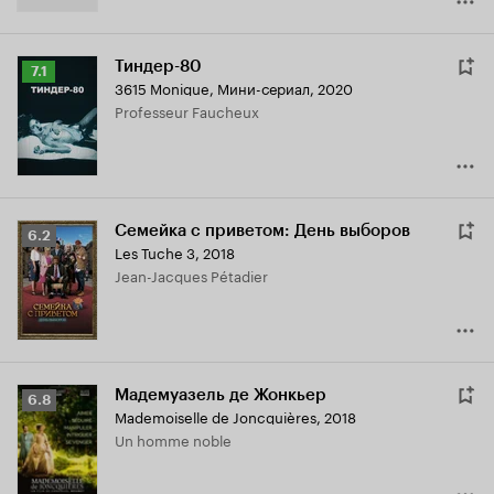
Тиндер-80
Рейтинг
7.1
3615 Monique
,
Мини-сериал, 2020
Кинопоиска
Professeur Faucheux
7.1
Семейка с приветом: День выборов
Рейтинг
6.2
Les Tuche 3
,
2018
Кинопоиска
Jean-Jacques Pétadier
6.2
Мадемуазель де Жонкьер
Рейтинг
6.8
Mademoiselle de Joncquières
,
2018
Кинопоиска
Un homme noble
6.8