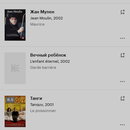
Жан Мулен
Jean Moulin
,
2002
Maurice
Вечный ребёнок
L'enfant éternel
,
2002
Garde barrière
Танги
Рейтинг
6.5
Tanguy
,
2001
Кинопоиска
Le poissonnier
6.5