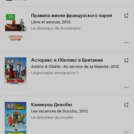
Правила жизни французского парня
Рейтинг
7.1
Libre et assoupi
,
2013
Кинопоиска
Le directeur de Numéripro
7.1
Астерикс и Обеликс в Британии
Рейтинг
5.8
Astérix & Obélix : Au service de sa Majesté
,
2012
Кинопоиска
Légionnaire immigration 1
5.8
Каникулы Дюкобю
Рейтинг
5.7
Les vacances de Ducobu
,
2012
Кинопоиска
Le directeur du musée
5.7