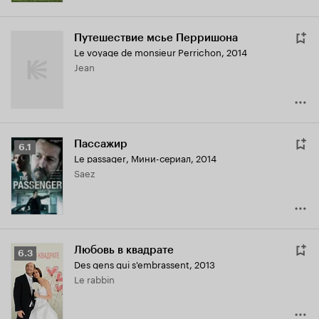
Путешествие мсье Перришона
Le voyage de monsieur Perrichon
,
2014
Jean
Пассажир
Рейтинг
6.1
Le passager
,
Мини-сериал, 2014
Кинопоиска
Saez
6.1
Любовь в квадрате
Рейтинг
6.3
Des gens qui s'embrassent
,
2013
Кинопоиска
Le rabbin
6.3