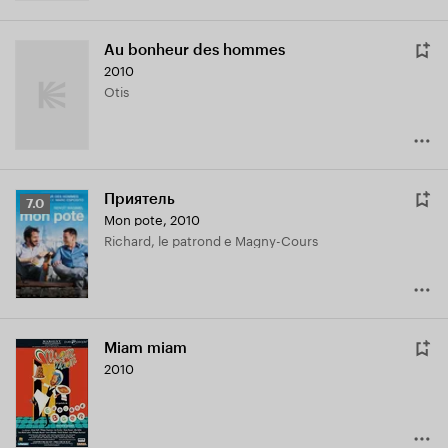
Au bonheur des hommes
2010
Otis
Приятель
Рейтинг
7.0
Mon pote
,
2010
Кинопоиска
Richard, le patrond e Magny-Cours
7.0
Miam miam
2010