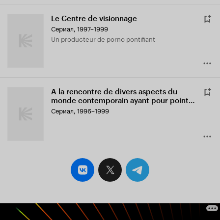
Le Centre de visionnage
Сериал, 1997–1999
Un producteur de porno pontifiant
A la rencontre de divers aspects du
monde contemporain ayant pour point
commun leur illustration sur support
Сериал, 1996–1999
audiovisuel