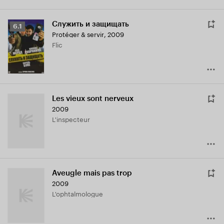
Служить и защищать
Рейтинг
6.1
Protéger & servir
,
2009
Кинопоиска
Flic
6.1
Les vieux sont nerveux
2009
L'inspecteur
Aveugle mais pas trop
2009
L'ophtalmologue