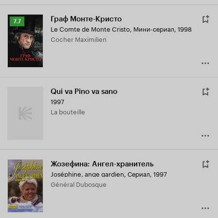
Граф Монте-Кристо
Рейтинг
7.7
Le Comte de Monte Cristo
,
Мини-сериал, 1998
Кинопоиска
Cocher Maximilien
7.7
Qui va Pino va sano
1997
La bouteille
Жозефина: Ангел-хранитель
Joséphine, ange gardien
,
Сериал, 1997
Général Dubosque