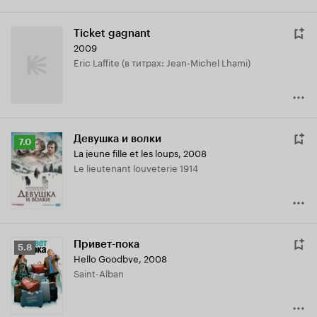
Ticket gagnant
2009
Eric Laffite (в титрах: Jean-Michel Lhami)
Девушка и волки
Рейтинг
7.0
La jeune fille et les loups
,
2008
Кинопоиска
Le lieutenant louveterie 1914
7.0
Привет-пока
Рейтинг
5.8
Hello Goodbye
,
2008
Кинопоиска
Saint-Alban
5.8