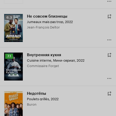
Не совсем близнецы
Рейтинг
6.3
Jumeaux mais pas trop
,
2022
Кинопоиска
Jean-François Deltor
6.3
Внутренняя кухня
Рейтинг
7.1
Cuisine interne
,
Мини-сериал, 2022
Кинопоиска
Commissaire Forget
7.1
Недотёпы
Poulets grillés
,
2022
Buron