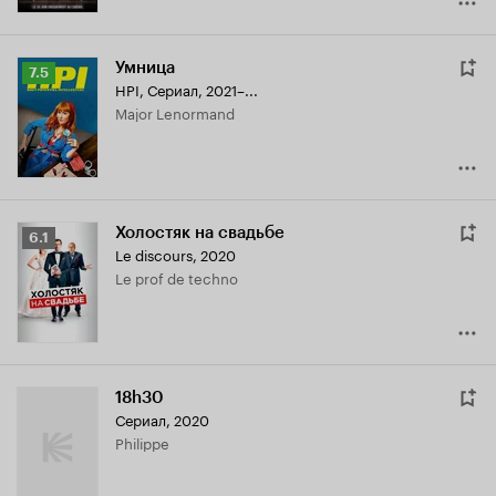
Умница
Рейтинг
7.5
HPI
,
Сериал, 2021–...
Кинопоиска
Major Lenormand
7.5
Холостяк на свадьбе
Рейтинг
6.1
Le discours
,
2020
Кинопоиска
Le prof de techno
6.1
18h30
Сериал, 2020
Philippe