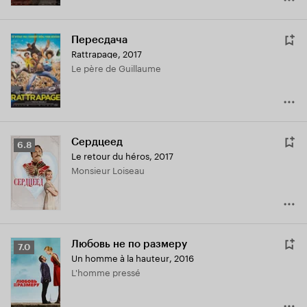
Пересдача
Rattrapage
,
2017
Le père de Guillaume
Сердцеед
Рейтинг
6.8
Le retour du héros
,
2017
Кинопоиска
Monsieur Loiseau
6.8
Любовь не по размеру
Рейтинг
7.0
Un homme à la hauteur
,
2016
Кинопоиска
L'homme pressé
7.0