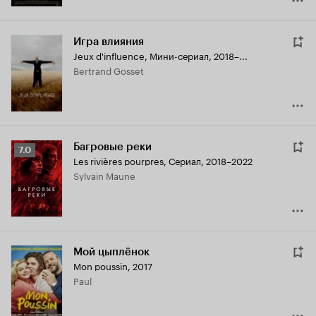
Игра влияния
Jeux d'influence
,
Мини-сериал, 2018–...
Bertrand Gosset
Багровые реки
Рейтинг
7.0
Les rivières pourpres
,
Сериал, 2018–2022
Кинопоиска
Sylvain Maune
7.0
Мой цыплёнок
Mon poussin
,
2017
Paul