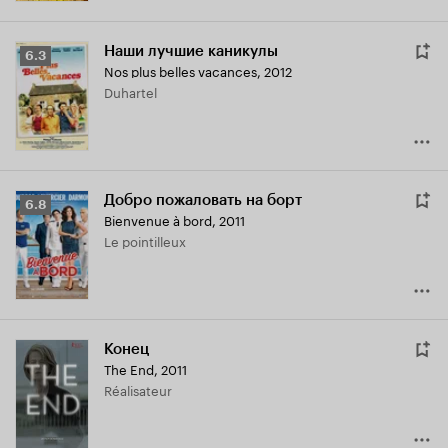
Наши лучшие каникулы
Рейтинг
6.3
Nos plus belles vacances
,
2012
Кинопоиска
Duhartel
6.3
Добро пожаловать на борт
Рейтинг
6.8
Bienvenue à bord
,
2011
Кинопоиска
Le pointilleux
6.8
Конец
The End
,
2011
Réalisateur