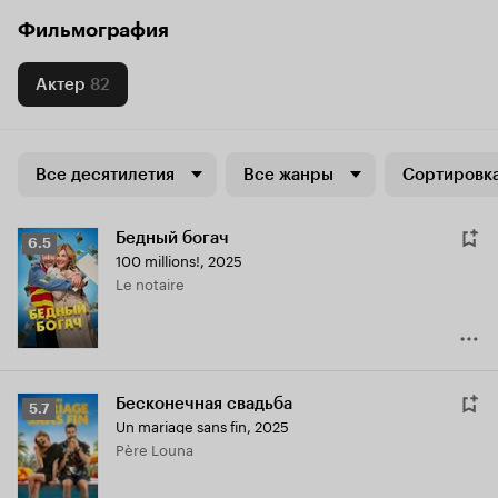
Фильмография
Актер
82
Все десятилетия
Все жанры
Сортировка
Бедный богач
Рейтинг
6.5
100 millions!
,
2025
Кинопоиска
Le notaire
6.5
Бесконечная свадьба
Рейтинг
5.7
Un mariage sans fin
,
2025
Кинопоиска
Père Louna
5.7