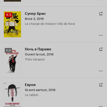
Супер Брис
Рейтинг
4.3
Brice 3
,
2016
Кинопоиска
Le chargé de mission Ville de Nice
4.3
Ночь в Париже
Рейтинг
5.0
Ouvert la nuit
,
2016
Кинопоиска
Théo Sarapos
5.0
Евреи
Ils sont partout
,
2016
Le rabbin