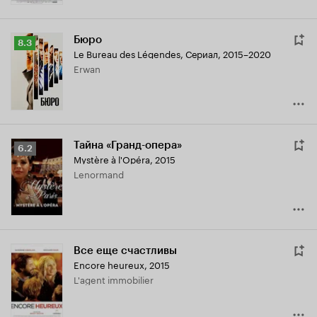
Бюро
Рейтинг
8.3
Le Bureau des Légendes
,
Сериал, 2015–2020
Кинопоиска
Erwan
8.3
Тайна «Гранд-опера»
Рейтинг
6.2
Mystère à l'Opéra
,
2015
Кинопоиска
Lenormand
6.2
Все еще счастливы
Encore heureux
,
2015
L'agent immobilier