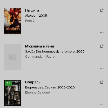
На фига
Akoibon
,
2005
Pote 2
Мужчины в тени
S.A.C.: Des hommes dans l'ombre
,
2005
Commandant Faure
Спираль
Рейтинг
7.2
Engrenages
,
Сериал, 2005–2020
Кинопоиска
Étienne Delcourt
7.2