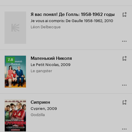
Я вас понял! Де Голль: 1958-1962 годы
Je vous ai compris: De Gaulle 1958-1962
,
2010
Léon Delbecque
Маленький Николя
Рейтинг
7.8
Le Petit Nicolas
,
2009
Кинопоиска
Le gangster
7.8
Сиприен
Cyprien
,
2009
Godzilla