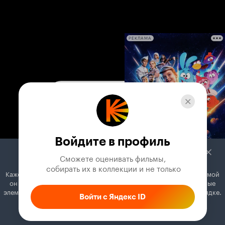
РЕКЛАМА
Войдите в профиль
Сможете оценивать фильмы,

 собирать их в коллекции и не только
Кажется, вы используете блокировщик рекламы. Вместе с рекламой
он может отключать постеры, папки с фильмами и другие важные
элементы. Добавьте Кинопоиск в исключения, и всё будет в порядке.
Войти с Яндекс ID
Как это сделать
Соглашение