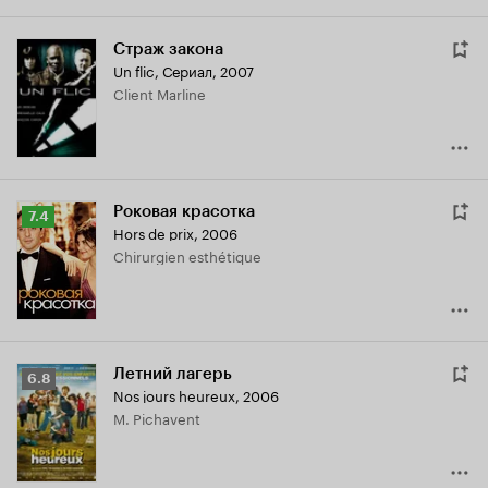
Страж закона
Un flic
,
Сериал, 2007
Client Marline
Роковая красотка
Рейтинг
7.4
Hors de prix
,
2006
Кинопоиска
Chirurgien esthétique
7.4
Летний лагерь
Рейтинг
6.8
Nos jours heureux
,
2006
Кинопоиска
M. Pichavent
6.8