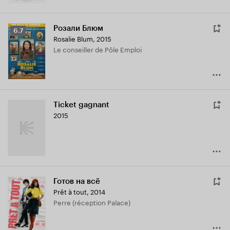
Розали Блюм
Рейтинг
6.7
Rosalie Blum
,
2015
Кинопоиска
Le conseiller de Pôle Emploi
6.7
Ticket gagnant
2015
Готов на всё
Prêt à tout
,
2014
Perre (réception Palace)