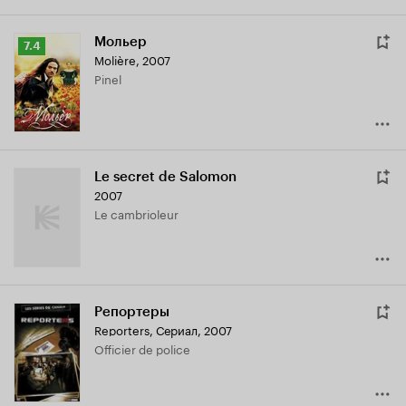
Мольер
Рейтинг
7.4
Molière
,
2007
Кинопоиска
Pinel
7.4
Le secret de Salomon
2007
Le cambrioleur
Репортеры
Reporters
,
Сериал, 2007
Officier de police