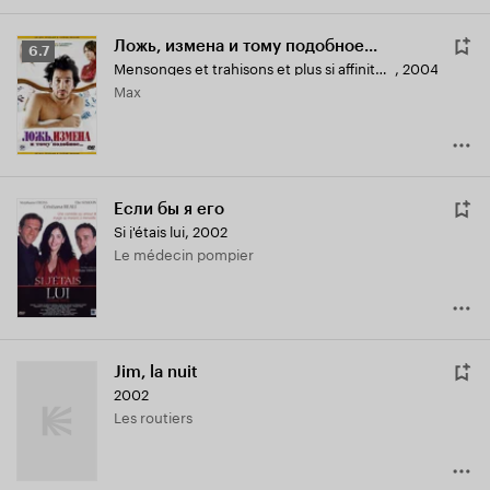
Ложь, измена и тому подобное...
Рейтинг
6.7
Mensonges et trahisons et plus si affinités...
,
2004
Кинопоиска
Max
6.7
Если бы я его
Si j'étais lui
,
2002
Le médecin pompier
Jim, la nuit
2002
Les routiers