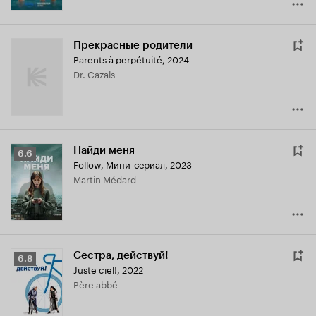
Прекрасные родители
Parents à perpétuité
,
2024
Dr. Cazals
Найди меня
Рейтинг
6.6
Follow
,
Мини-сериал, 2023
Кинопоиска
Martin Médard
6.6
Сестра, действуй!
Рейтинг
6.8
Juste ciel!
,
2022
Кинопоиска
Père abbé
6.8