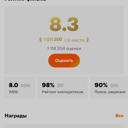
8.3
Рейтинг
128 место
ТОП 250
1 118 204 оценки
Кинопо
Оценить
8.3
628K
297
300
8.0
98%
90%
IMDb
Рейтинг кинокритиков
Полож. рецензии
Награды
Все