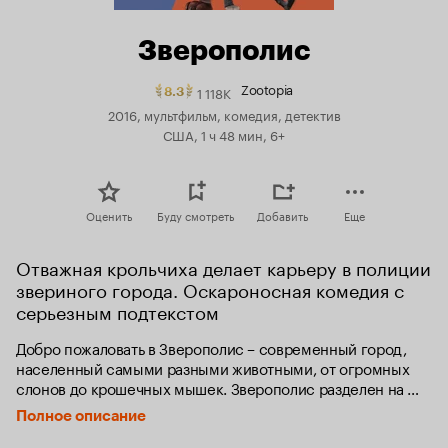
Зверополис
Zootopia
1 118K
Рейтинг
8.3
Кинопоиска
2016, мультфильм, комедия, детектив
8.3.
США, 1 ч 48 мин, 6+
топ
250
Оценить
Буду смотреть
Добавить
Еще
Отважная крольчиха делает карьеру в полиции 
звериного города. Оскароносная комедия с 
серьезным подтекстом
Добро пожаловать в Зверополис – современный город, 
населенный самыми разными животными, от огромных 
слонов до крошечных мышек. Зверополис разделен на 
районы, полностью повторяющие естественную среду 
Полное описание
обитания разных жителей – здесь есть и элитный район 
Площадь Сахары и неприветливый Тундратаун. В этом 