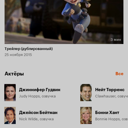
3 мин
Длительность 3 мин
Трейлер (дублированный)
25 ноября 2015
Актёры
Все
Джиннифер Гудвин
Нейт Торренс
Judy Hopps, озвучка
Clawhauser, озвуч
Джейсон Бейтман
Бонни Хант
Nick Wilde, озвучка
Bonnie Hopps, озв