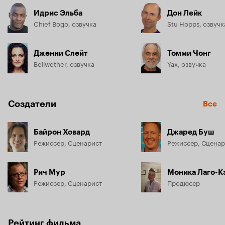
Идрис Эльба
Дон Лейк
Chief Bogo, озвучка
Stu Hopps, озвучк
Дженни Слейт
Томми Чонг
Bellwether, озвучка
Yax, озвучка
Создатели
Все
Байрон Ховард
Джаред Буш
Режиссёр, Сценарист
Режиссёр, Сценар
Рич Мур
Моника Лаго-К
Режиссёр, Сценарист
Продюсер
Рейтинг фильма