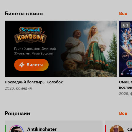
Билеты в кино
Все
Рейт
6.1
Кино
6.1
Гарик Харламов, Дмитрий
Журавлев, Мила Ершова
Билеты
Последний богатырь. Колобок
Смеша
2026, комедия
вселе
2026, 
Рецензии
Все
Antikinohater
c