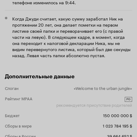
телефоне изменилось на 9:44.
энергичный фильм. Но к
является секретом тот факт, что
Шакира
взрослую го
специально для мультфильма записала песню
А жаль! Какой был мир, какие возмо
. Она является основной
«Try Everything»
Когда Джуди считает, какую сумму заработал Ник на
развернуться! Из такого материала 
музыкальной темой 'Зверополиса'. В целом же
получилась 
протяжении 20 лет, она делает пометки на первом
саундтрэк получился удачным и
них есть и 
листике своей папки и переворачивает его (с правой
завораживающим.
Итог. Безумно красивый и
фильм про мечты - диснеевцы
части на левую). В следующем кадре, в момент, когда
яркий мультфильм, заслуживающий вашего
сожалению, 
она переходит к налоговой декларации Ника, мы не
он есть. Ист
внимания. Очень многое для себя откроют
видим перевернутого листика, который был две секунды
провинции 
как взрослые, так и дети, ведь всегда есть,
назад. Левая часть папки абсолютно пустая.
История с 
чему поучиться друг у друга.
жертвой то
Переосмысление некоторых вещей тоже
никто не отменял. 'Зверополис' обращает
Дополнительные данные
наше внимание на множество проблем в
социуме, которые нужно стараться решить.
Слоган
«Welcome to the urban jungle»
Главное помнить, что как бы ни был мир
идеален в детских мечтах, во взрослой
Рейтинг MPAA
PG
(92%),
жизни все намного сложнее.
9 из 10
рекомендуется присутствие родителей
желаю всем осуществить главную мечту и идти
твердой походкой к достижению своих целей,
Бюджет
150 000 000 $
как это делает главная героиня мульта.
Я
P.S.
Сборы в мире
1 023 784 195 $
очень рад, что моя юбилейная
100-ая
рецензия пришлась на такой шедевр в жанре
Сборы в России
39 664 652 $