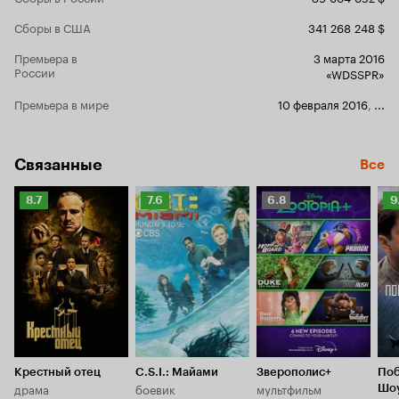
мультипликации.
Сборы в США
341 268 248 $
Премьера в
3 марта 2016
России
«WDSSPR»
Премьера в мире
10 февраля 2016
,
...
Связанные
Все
Рейтинг
Рейтинг
Рейтинг
Р
8.7
7.6
6.8
9
Кинопоиска
Кинопоиска
Кинопоиска
К
8.7
7.6
6.8
9.
Крестный отец
C.S.I.: Майами
Зверополис+
Поб
драма
боевик
мультфильм
Шо