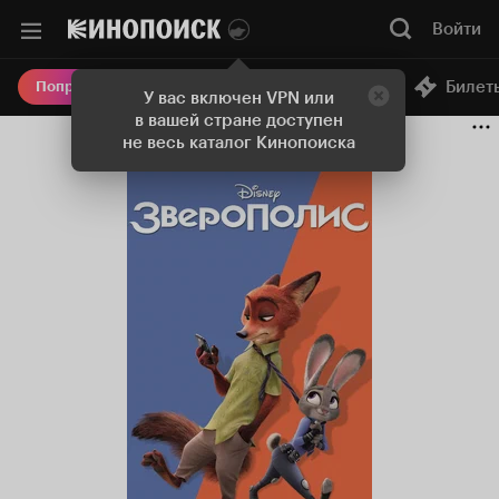
Войти
Онлайн-кинотеатр
Билет
Попробовать Плюс
У вас включен VPN или
в вашей стране доступен
не весь каталог Кинопоиска