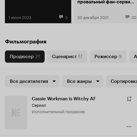
провальный фан-сервис
или достойная авторская
драма?
1 июня 2023
3
20 декабря 2021
20
Фильмография
Продюсер
21
Сценарист
17
Режиссер
9
А
Все десятилетия
Все жанры
Сортировка
Cassie Workman is Witchy AF
Сериал
исполнительный продюсер