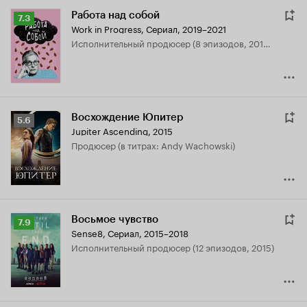
Работа над собой
Рейтинг
7.3
Work in Progress
,
Сериал, 2019–2021
Кинопоиска
исполнительный продюсер (8 эпизодов, 2019-2020)
7.3
Восхождение Юпитер
Рейтинг
5.6
Jupiter Ascending
,
2015
Кинопоиска
продюсер (в титрах: Andy Wachowski)
5.6
Восьмое чувство
Рейтинг
7.9
Sense8
,
Сериал, 2015–2018
Кинопоиска
исполнительный продюсер (12 эпизодов, 2015)
7.9