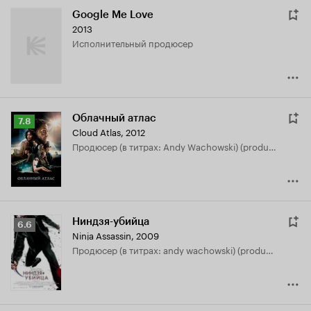
Google Me Love
2013
исполнительный продюсер
Облачный атлас
Рейтинг
7.8
Cloud Atlas
,
2012
Кинопоиска
продюсер (в титрах: Andy Wachowski) (produced by)
7.8
Ниндзя-убийца
Рейтинг
6.6
Ninja Assassin
,
2009
Кинопоиска
продюсер (в титрах: andy wachowski) (produced by)
6.6