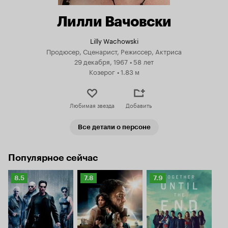
Лилли Вачовски
Lilly Wachowski
Продюсер, Сценарист, Режиссер, Актриса
29 декабря, 1967
•
58 лет
Козерог
•
1.83 м
Любимая звезда
Добавить
Все детали о персоне
Популярное сейчас
Рейтинг
Рейтинг
Рейтинг
8.5
7.8
7.9
Кинопоиска
Кинопоиска
Кинопоиска
8.5
7.8
7.9