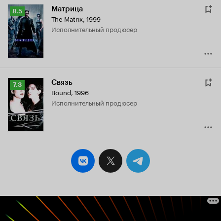
Матрица
Рейтинг
8.5
The Matrix
,
1999
Кинопоиска
исполнительный продюсер
8.5
Связь
Рейтинг
7.3
Bound
,
1996
Кинопоиска
исполнительный продюсер
7.3