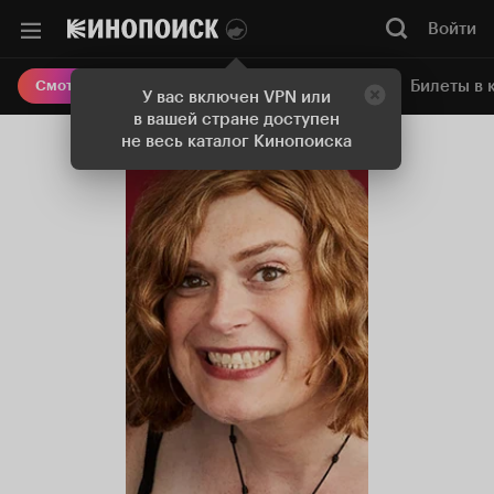
Войти
Онлайн-кинотеатр
Билеты в 
Смотреть кино
У вас включен VPN или
в вашей стране доступен
не весь каталог Кинопоиска