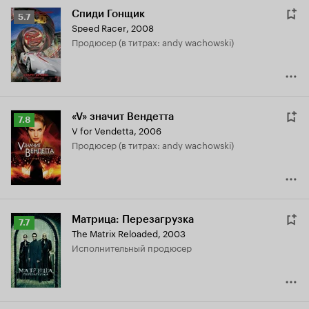
Спиди Гонщик
Рейтинг
5.7
Speed Racer
,
2008
Кинопоиска
продюсер (в титрах: andy wachowski)
5.7
«V» значит Вендетта
Рейтинг
7.8
V for Vendetta
,
2006
Кинопоиска
продюсер (в титрах: andy wachowski)
7.8
Матрица: Перезагрузка
Рейтинг
7.7
The Matrix Reloaded
,
2003
Кинопоиска
исполнительный продюсер
7.7