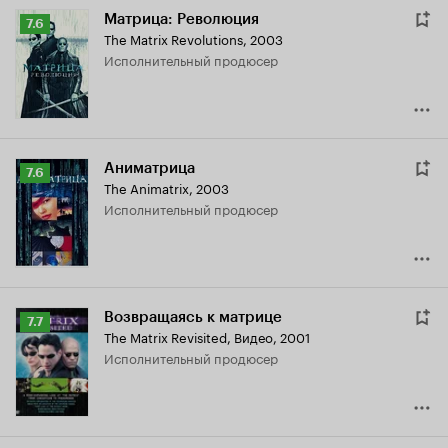
Матрица: Революция
Рейтинг
7.6
The Matrix Revolutions
,
2003
Кинопоиска
исполнительный продюсер
7.6
Аниматрица
Рейтинг
7.6
The Animatrix
,
2003
Кинопоиска
исполнительный продюсер
7.6
Возвращаясь к матрице
Рейтинг
7.7
The Matrix Revisited
,
Видео, 2001
Кинопоиска
исполнительный продюсер
7.7