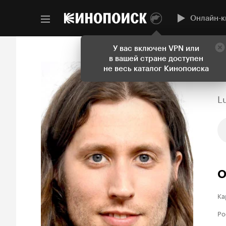
Онлайн-к
У вас включен VPN или
в вашей стране доступен
не весь каталог Кинопоиска
L
О
Ка
Ро