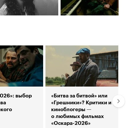
026»: выбор
«Битва за битвой» или
ва
«Грешники»? Критики и
кого
киноблогеры —
о любимых фильмах
«Оскара-2026»