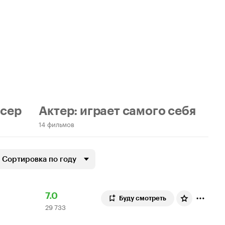
сер
Актер: играет самого себя
14 фильмов
Сортировка по году
Рейтинг
29
7.0
Буду смотреть
29 733
Кинопоиска
733
7.0
оценки