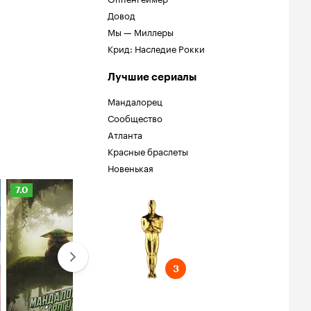
Довод
Мы — Миллеры
Крид: Наследие Рокки
Лучшие сериалы
Мандалорец
Сообщество
Атланта
Красные браслеты
Новенькая
Рейтинг
Рейтинг
Рейтинг
7.0
8.0
6.7
Кинопоиска
Кинопоиска
Кинопоиска
7.0
8.0
6.7
ель
ундтрек
3
3
ундтрек
мер