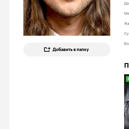
Да
Ме
Ж
Су
Вс
Добавить в папку
П
8