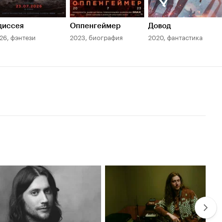
Лучший са
2019
Чёрная Па
диссея
Оппенгеймер
Довод
26, фэнтези
2023, биография
2020, фантастика
Номина
Лучшая пе
2026
Грешники
Лучшая пе
2023
Чёрная Па
навеки