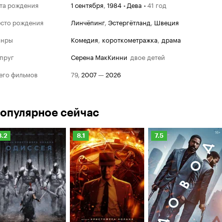
та рождения
1 сентября
,
1984
•
Дева
•
41 год
сто рождения
Линчёпинг
,
Эстергётланд
,
Швеция
анры
комедия
,
короткометражка
,
драма
пруг
Серена МакКинни
двое детей
его фильмов
79
,
2007
—
2026
опулярное сейчас
Рейтинг
Рейтинг
Рейтинг
8.2
8.1
7.5
Кинопоиска
Кинопоиска
Кинопоиска
Оскар
.2
8.1
7.5
Победит
Лучший са
2026
Грешники
Лучший са
2024
Оппенгей