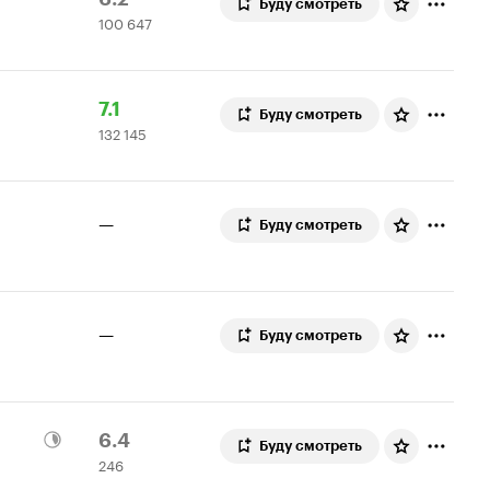
Буду смотреть
100 647
Кинопоиска
647
6.2
оценок
Рейтинг
132
7.1
Буду смотреть
132 145
Кинопоиска
145
7.1
оценок
—
Буду смотреть
—
Буду смотреть
Рейтинг
246
6.4
Буду смотреть
246
Кинопоиска
оценок