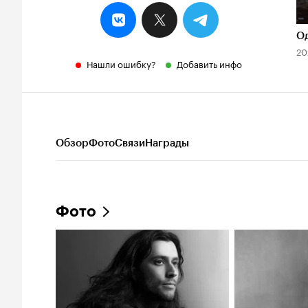
О
20
Нашли ошибку?
Добавить инфо
Обзор
Фото
Связи
Награды
Фото