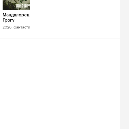
ундтрек
нтера
Мандалорец и
Мандалорец
Грешники
Грогу
2019, фантастика
2025, ужасы
ции
2026, фантастика
сня
сня
нтера: Ваканда