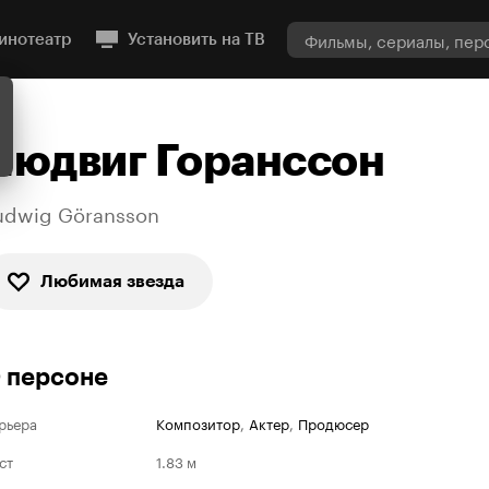
инотеатр
Установить на ТВ
Людвиг Горанссон
udwig Göransson
Любимая звезда
 персоне
рьера
Композитор
,
Актер
,
Продюсер
ст
1.83 м