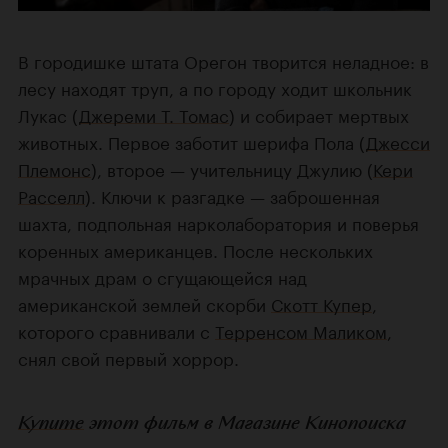
В городишке штата Орегон творится неладное: в
лесу находят труп, а по городу ходит школьник
Лукас (
Джереми Т. Томас
) и собирает мертвых
животных. Первое заботит шерифа Пола (
Джесси
Племонс
), второе — учительницу Джулию (
Кери
Расселл
). Ключи к разгадке — заброшенная
шахта, подпольная нарколаборатория и поверья
коренных американцев. После нескольких
мрачных драм о сгущающейся над
американской землей скорби
Скотт Купер
,
которого сравнивали с
Терренсом Маликом
,
снял свой первый хоррор.
Купите
этот фильм в Магазине Кинопоиска