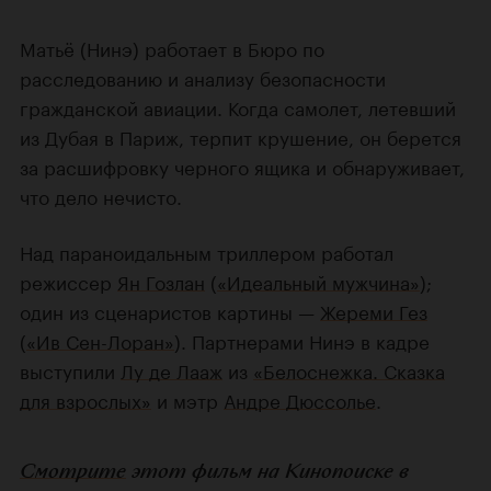
Матьё (Нинэ) работает в Бюро по
расследованию и анализу безопасности
гражданской авиации. Когда самолет, летевший
из Дубая в Париж, терпит крушение, он берется
за расшифровку черного ящика и обнаруживает,
что дело нечисто.
Над параноидальным триллером работал
режиссер
Ян Гозлан
(
«Идеальный мужчина»
);
один из сценаристов картины —
Жереми Гез
(
«Ив Сен-Лоран»
). Партнерами Нинэ в кадре
выступили
Лу де Лааж
из
«Белоснежка. Сказка
для взрослых»
и мэтр
Андре Дюссолье
.
Смотрите
этот фильм на Кинопоиске в