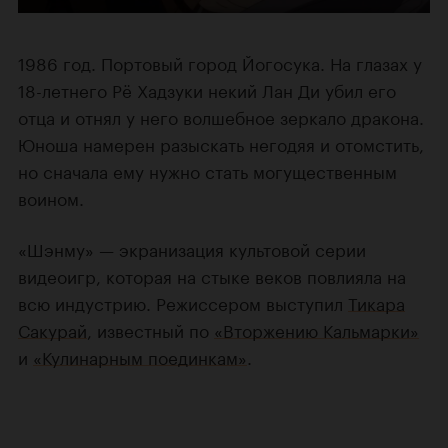
1986 год. Портовый город Йогосука. На глазах у
18-летнего Рё Хадзуки некий Лан Ди убил его
отца и отнял у него волшебное зеркало дракона.
Юноша намерен разыскать негодяя и отомстить,
но сначала ему нужно стать могущественным
воином.
«Шэнму» — экранизация культовой серии
видеоигр, которая на стыке веков повлияла на
всю индустрию. Режиссером выступил
Тикара
Сакурай
, известный по
«Вторжению Кальмарки»
и
«Кулинарным поединкам»
.