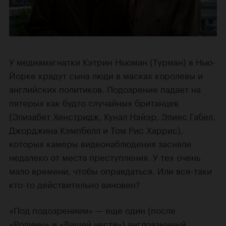
У медиамагнатки Кэтрин Ньюман (Турман) в Нью-
Йорке крадут сына люди в масках королевы и
английских политиков. Подозрение падает на
пятерых как будто случайных британцев
(
Элизабет Хенстридж
,
Кунал Нэйэр
,
Элиес Габел
,
Джорджина Кэмпбелл
и
Том Рис Харрис
),
которых камеры видеонаблюдения засняли
недалеко от места преступления. У тех очень
мало времени, чтобы оправдаться. Или все-таки
кто-то действительно виновен?
«Под подозрением» — еще один (после
«Родины»
и
«Вашей чести»
) англоязычный