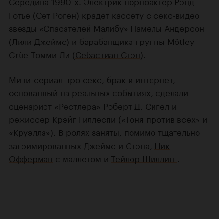
Середина 1990-х. Электрик-порноактер Рэнд
Готье (
Сет Роген
) крадет кассету с секс-видео
звезды
«Спасателей Малибу»
Памелы Андерсон
(
Лили Джеймс
) и барабанщика группы Mötley
Crüe Томми Ли (
Себастиан Стэн
).
Мини-сериал про секс, брак и интернет,
основанный на реальных событиях, сделали
сценарист
«Рестлера»
Роберт Д. Сигел
и
режиссер
Крэйг Гиллеспи
(
«Тоня против всех»
и
«Круэлла»
). В ролях заняты, помимо тщательно
загримированных Джеймс и Стэна,
Ник
Офферман
с маллетом и
Тейлор Шиллинг
.