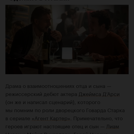
Драма о взаимоотношениях отца и сына —
режиссерский дебют актера
Джеймса Д’Арси
(он же и написал сценарий), которого
мы помним по роли дворецкого Говарда Старка
в сериале
«Агент Картер»
. Примечательно, что
героев играют настоящие отец и сын —
Лиам
Нисон
и
Майкл Ричардсон
. Герой Нисона,