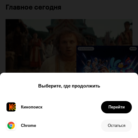
Главное сегодня
РЕКЛАМА
В фокусе
«Последний богатырь. Колобок»:
сольник хлебобулочного разбойника с
голосом Гарика Харламова
6 августа
199