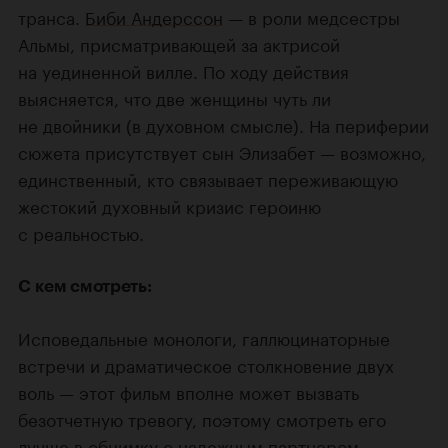
транса.
Биби Андерссон
— в роли медсестры
Альмы, присматривающей за актрисой
на уединенной вилле. По ходу действия
выясняется, что две женщины чуть ли
не двойники (в духовном смысле). На периферии
сюжета присутствует сын Элизабет — возможно,
единственный, кто связывает переживающую
жестокий духовный кризис героиню
с реальностью.
С кем смотреть:
Исповедальные монологи, галлюцинаторные
встречи и драматическое столкновение двух
воль — этот фильм вполне может вызвать
безотчетную тревогу, поэтому смотреть его
лучше в обнимку с надежным партнером.