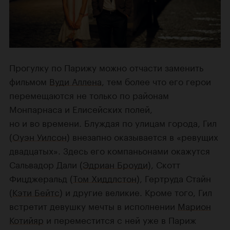
Прогулку по Парижу можно отчасти заменить
фильмом
Вуди Аллена
, тем более что его герои
перемещаются не только по районам
Монпарнаса и Елисейских полей,
но и во времени. Блуждая по улицам города, Гил
(
Оуэн Уилсон
) внезапно оказывается в «ревущих
двадцатых». Здесь его компаньонами окажутся
Сальвадор Дали (
Эдриан Броуди
), Скотт
Фицджеральд (
Том Хиддлстон
), Гертруда Стайн
(
Кэти Бейтс
) и другие великие. Кроме того, Гил
встретит девушку мечты в исполнении
Марион
Котийяр
и переместится с ней уже в Париж