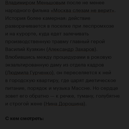
Владимиром Меньшовым
после не менее
народного фильма
«Москва слезам не верит»
.
История более камерная: действие
разворачивается в поселке при леспромхозе
и на курорте, куда едет залечивать
производственную травму главный герой
Василий Кузякин (
Александр Захаров
).
Влюбившись между процедурами в роковую
экзальтированную даму из отдела кадров
(
Людмила Гурченко
), он переселяется к ней
в городскую квартиру, где царят диетическое
питание, порядок и музыка Массне. Но сердце
зовет его обратно — к речке, туману, голубятне
и строгой жене (
Нина Дорошина
).
С кем смотреть: