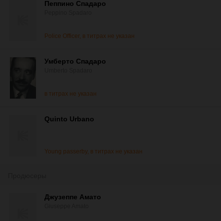
Пеппино Спадаро
Peppino Spadaro
Police Officer, в титрах не указан
Умберто Спадаро
Umberto Spadaro
в титрах не указан
Quinto Urbano
Young passerby, в титрах не указан
Продюсеры
Джузеппе Амато
Giuseppe Amato