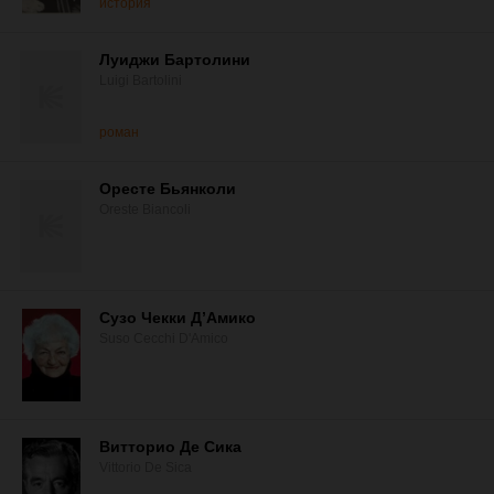
история
Луиджи Бартолини
Luigi Bartolini
роман
Оресте Бьянколи
Oreste Biancoli
Сузо Чекки Д’Амико
Suso Cecchi D'Amico
Витторио Де Сика
Vittorio De Sica