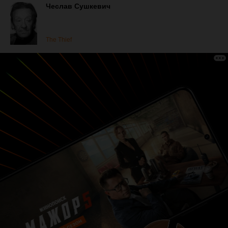
Чеслав Сушкевич
The Thief