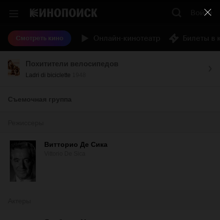
Войти
Онлайн-кинотеатр
Билеты в 
Смотреть кино
Похитители велосипедов
Ladri di biciclette
1948
Съемочная группа
Режиссеры
Витторио Де Сика
Vittorio De Sica
Актеры