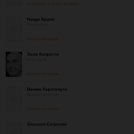
La Santona, в титрах не указан
Нандо Бруно
Nando Bruno
в титрах не указан
Эоло Капритти
Eolo Capritti
в титрах не указан
Меммо Каротенуто
Memmo Carotenuto
в титрах не указан
Giovanni Corporale