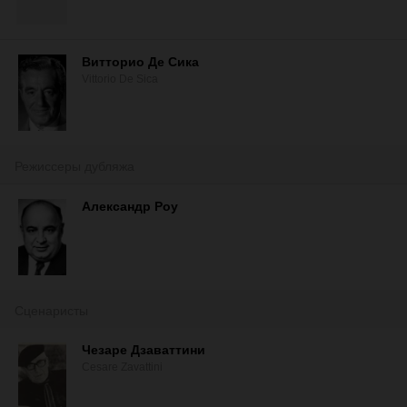
Витторио Де Сика
Vittorio De Sica
Режиссеры дубляжа
Александр Роу
Сценаристы
Чезаре Дзаваттини
Cesare Zavattini