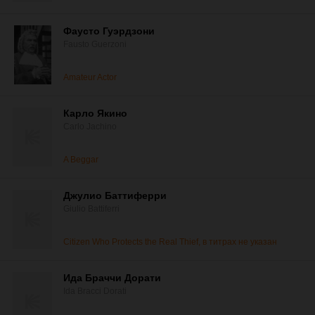
Фаусто Гуэрдзони
Fausto Guerzoni
Amateur Actor
Карло Якино
Carlo Jachino
A Beggar
Джулио Баттиферри
Giulio Battiferri
Citizen Who Protects the Real Thief, в титрах не указан
Ида Браччи Дорати
Ida Bracci Dorati