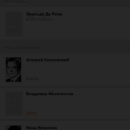
Монтажеры
Эральдо Да Рома
Eraldo Da Roma
Роли дублировали
Алексей Консовский
Antonio
Владимир Феоктистов
Bruno
Нина Никитина