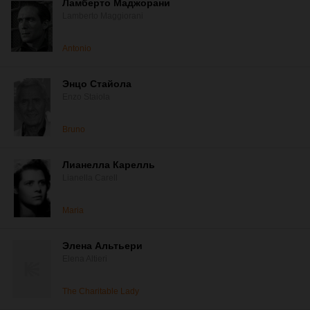
Ламберто Маджорани
Lamberto Maggiorani
Antonio
Энцо Стайола
Enzo Staiola
Bruno
Лианелла Карелль
Lianella Carell
Maria
Элена Альтьери
Elena Altieri
The Charitable Lady