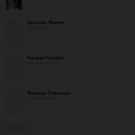
Адольфо Франчи
Adolfo Franci
Герардо Герарди
Gherardo Gherardi
Жерардо Гуэррьери
Gerardo Guerrieri
Операторы