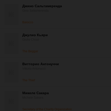
Джино Сальтамеренда
Gino Saltamerenda
Baiocco
Джулио Кьяри
Giulio Chiari
The Beggar
Витторио Антонуччи
Vittorio Antonucci
The Thief
Микеле Сакара
Michele Sakara
Secretary of the Charity Organization