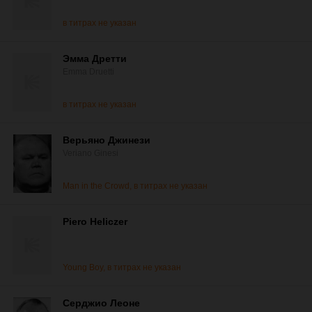
в титрах не указан
Эмма Дретти
Emma Druetti
в титрах не указан
Верьяно Джинези
Veriano Ginesi
Man in the Crowd, в титрах не указан
Piero Heliczer
Young Boy, в титрах не указан
Серджио Леоне