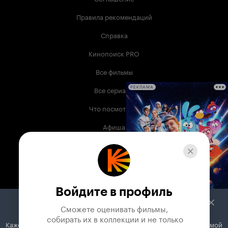
Правила рекомендаций
Справка
Кинопоиск PRO
Все фильмы
Все сериалы
РЕКЛАМА
Что посмотреть
Афиша
Музыка
Телепрограмма
Книги
Войдите в профиль
Служба поддержки
Сможете оценивать фильмы,

 собирать их в коллекции и не только
Кажется, вы используете блокировщик рекламы. Вместе с рекламой