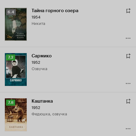
Тайна горного озера
Рейтинг
6.4
1954
Кинопоиска
Никита
6.4
Сармико
Рейтинг
7.2
1952
Кинопоиска
озвучка
7.2
Каштанка
Рейтинг
7.8
1952
Кинопоиска
Федюшка, озвучка
7.8