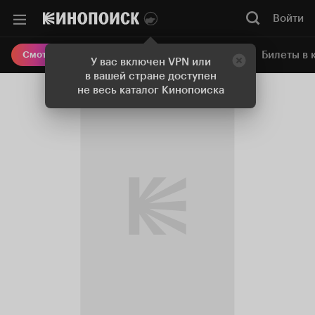
Войти
Онлайн-кинотеатр
Билеты в 
Смотреть кино
У вас включен VPN или
в вашей стране доступен
не весь каталог Кинопоиска