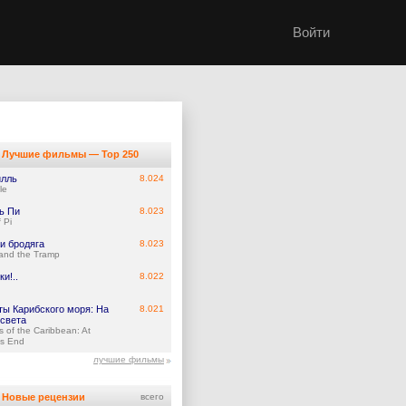
Войти
Лучшие фильмы — Top 250
илль
8.024
le
ь Пи
8.023
f Pi
и бродяга
8.023
and the Tramp
и!..
8.022
ты Карибского моря: На
8.021
 света
s of the Caribbean: At
's End
лучшие фильмы
Новые рецензии
всего