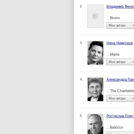
2.
Владимир Феок
... Bruno
Мои звёзды
3.
Нина Никитина
... Maria
Мои звёзды
4.
Александра Па
... The Charitabl
Мои звёзды
5.
Ростислав Плят
... Baiocco