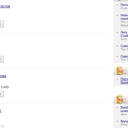
Пято
тистов
Push
Невы
огро
The U
Massi
Лига
Снай
Zack 
Сиян
The S
Одис
The 
нова
Посл
Коло
e Lady
Влюб
т
осме
Jeux 
Круш
Deep