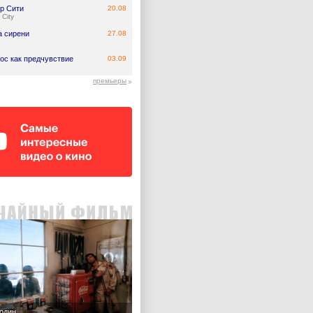
р Сити
20.08
 City
а сирени
27.08
ос как предчувствие
03.09
премьеры
 один