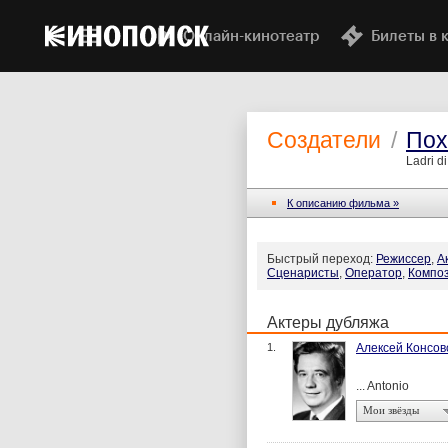
Онлайн-кинотеатр
Билеты в 
Создатели
/
Пох
Ladri di
К описанию фильма »
Быстрый переход:
Режиссер
,
А
Сценаристы
,
Оператор
,
Компо
Актеры дубляжа
1.
Алексей Консов
... Antonio
Мои звёзды