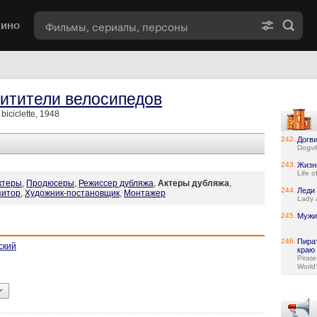
кино
итители велосипедов
 biciclette, 1948
242.
Догв
Dogvil
243.
Жизн
Life o
ктеры
,
Продюсеры
,
Режиссер дубляжа
,
Актеры дубляжа
,
244.
Леди 
зитор
,
Художник-постановщик
,
Монтажер
Lady 
245.
Мужик
246.
Пира
ский
краю
Pirate
World