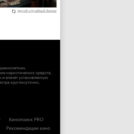
n One, 1977
другой случайный фильм
ршеннолетних.
ние наркотических средств,
н и влечёт установленную
мотра круглосуточно.
г
Кинопоиск PRO
Рекомендации кино