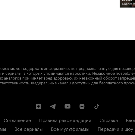
Capricor
оиск может содержать информацию, не предназначенную для несове
 и сериалы, в которых упоминаются наркотики. Незаконное потребле
х аналогов причиняет вред здоровью, их незаконный оборот запрещё
тветственность. Федеральные каналы доступны для бесплатного прос
Соглашение
Правила рекомендаций
Справка
Бло
ьмы
Все сериалы
Все мультфильмы
Передачи и шоу