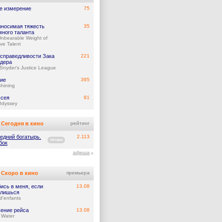
е измерение
75
носимая тяжесть
35
много таланта
nbearable Weight of
ve Talent
 справедливости Зака
221
дера
Snyder's Justice League
ие
395
hining
сея
81
Odyssey
Сегодня в кино
рейтинг
едний богатырь.
2.113
ПРОМО
бок
афиша
Скоро в кино
премьера
ись в меня, если
13.08
лишься
d'enfants
ение рейса
13.08
 Water