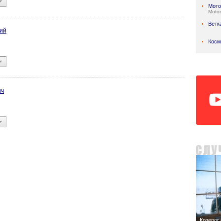
Мото
Motor
Ветк
ий
Косм
ич
Козерог