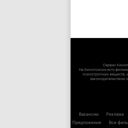
Сервис Киноп
На Кинопоиске есть фильмы
психотропных веществ, и
законодательством о
Вакансии
Реклама
Предложения
Все фил