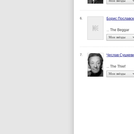
Мои звёзды
6.
Борис Пославск
... The Beggar
Мои звёзды
7.
Чеслав Сушкев
... The Thief
Мои звёзды