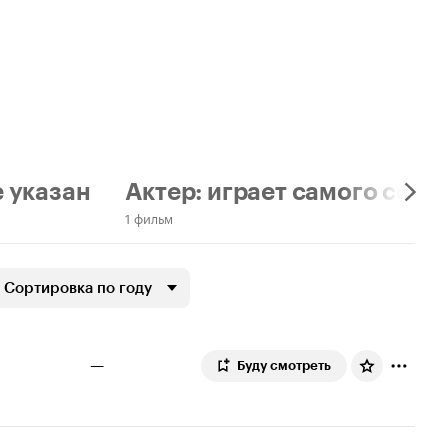
е указан
Актер: играет самого себя
1 фильм
Сортировка по году
—
Буду смотреть