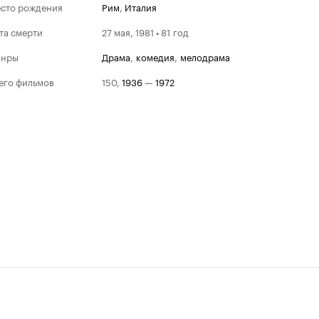
сто рождения
Рим
,
Италия
та смерти
27 мая, 1981 • 81 год
анры
драма
,
комедия
,
мелодрама
его фильмов
150
,
1936
—
1972