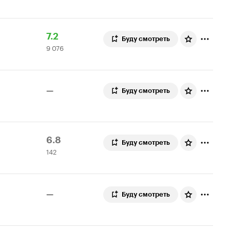
Рейтинг
9
7.2
Буду смотреть
9 076
Кинопоиска
076
7.2
оценок
—
Буду смотреть
Рейтинг
142
6.8
Буду смотреть
142
Кинопоиска
оценки
6.8
—
Буду смотреть