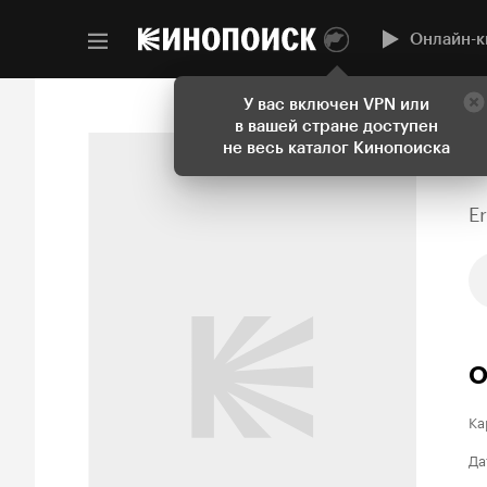
Онлайн-к
У вас включен VPN или
в вашей стране доступен
не весь каталог Кинопоиска
E
О
Ка
Да