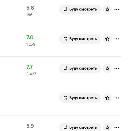
Рейтинг
186
5.8
Буду смотреть
186
Кинопоиска
оценок
5.8
Рейтинг
1
7.0
Буду смотреть
1 259
Кинопоиска
259
7.0
оценок
Рейтинг
8
7.7
Буду смотреть
8 437
Кинопоиска
437
7.7
оценок
—
Буду смотреть
Рейтинг
107
5.9
Буду смотреть