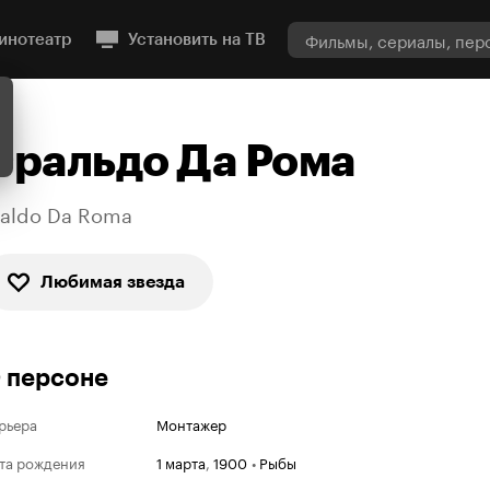
инотеатр
Установить на ТВ
Эральдо Да Рома
raldo Da Roma
Любимая звезда
 персоне
рьера
Монтажер
та рождения
1 марта
,
1900
•
Рыбы