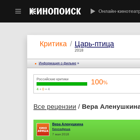
Онлайн-кинотеат
Критика
/
Царь-птица
2018
Информация o фильме
»
Российские критики
100
%
4
+
0
= 4
Все рецензии
/
Вера Аленушкин
Вера Аленушкина
Киноафиша
7 мая 2018