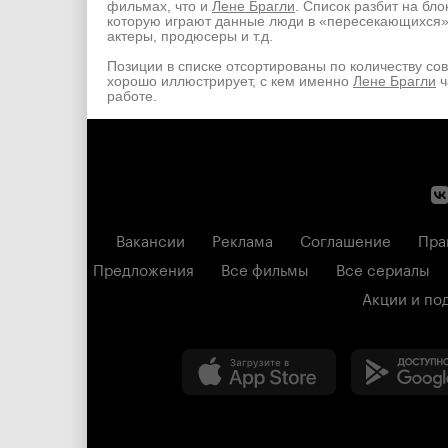
фильмах, что и
Лене Брагли
. Список разбит на бло
которую играют данные люди в «пересекающихся
актеры, продюсеры и т.д.
Позиции в списке отсортированы по количеству со
хорошо иллюстрирует, с кем именно
Лене Брагли
ч
работе.
Вакансии
Реклама
Соглашение
Пра
Предложения
Все фильмы
Все сериалы
Акции и по