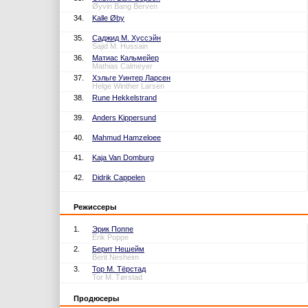
Øyvin Bang Berven
34.
Kalle Øby
35.
Саджид М. Хуссэйн
Sajid M. Hussain
36.
Матиас Кальмейер
Mathias Calmeyer
37.
Хэльге Уинтер Ларсен
Helge Winther Larsen
38.
Rune Hekkelstrand
39.
Anders Kippersund
40.
Mahmud Hamzeloee
41.
Kaja Van Domburg
42.
Didrik Cappelen
Режиссеры
1.
Эрик Поппе
Erik Poppe
2.
Берит Нешейм
Berit Nesheim
3.
Тор М. Тёрстад
Tor M. Tørstad
Продюсеры