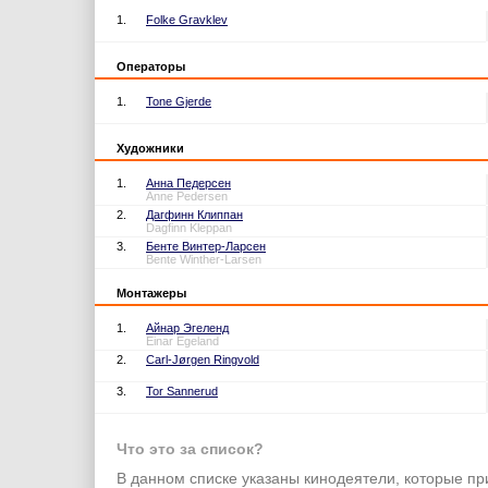
1.
Folke Gravklev
Операторы
1.
Tone Gjerde
Художники
1.
Анна Педерсен
Anne Pedersen
2.
Дагфинн Клиппан
Dagfinn Kleppan
3.
Бенте Винтер-Ларсен
Bente Winther-Larsen
Монтажеры
1.
Айнар Эгеленд
Einar Egeland
2.
Carl-Jørgen Ringvold
3.
Tor Sannerud
Что это за список?
В данном списке указаны кинодеятели, которые пр