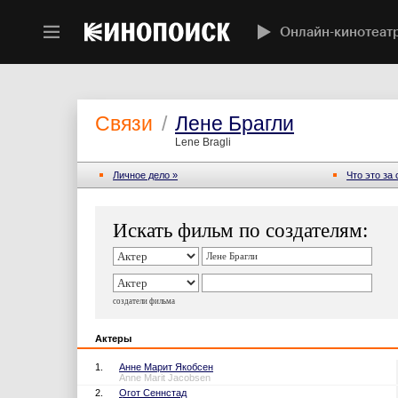
Онлайн-кинотеат
Связи
/
Лене Брагли
Lene Bragli
Личное дело »
Что это за
Искать фильм по создателям:
создатели фильма
Актеры
1.
Анне Марит Якобсен
Anne Marit Jacobsen
2.
Огот Сеннстад