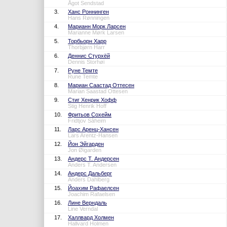
Ågot Sendstad
3.
Ханс Роннинген
Hans Rønningen
4.
Марианн Морк Ларсен
Marianne Mørk Larsen
5.
Торбьорн Харр
Thorbjørn Harr
6.
Деннис Стурхёй
Dennis Storhøi
7.
Руне Темте
Rune Temte
8.
Мариан Саастад Оттесен
Marian Saastad Ottesen
9.
Стиг Хенрик Хофф
Stig Henrik Hoff
10.
Фритьов Сохейм
Fridtjov Såheim
11.
Ларс Аренц-Хансен
Lars Arentz-Hansen
12.
Йон Эйгарден
Jon Øigarden
13.
Андерс Т. Андерсен
Anders T. Andersen
14.
Андерс Дальберг
Anders Dahlberg
15.
Йоахим Рафаелсен
Joachim Rafaelsen
16.
Лине Верндаль
Line Verndal
17.
Халлвард Холмен
Hallvard Holmen