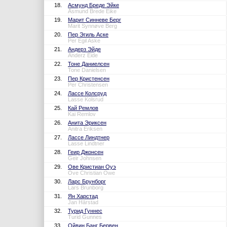
18.
Асмунд Бреде Эйке
Åsmund Brede Eike
19.
Марит Синневе Берг
Marit Synnøve Berg
20.
Пер Эгиль Аске
Per Egil Aske
21.
Андерз Эйде
Anderz Eide
22.
Тоне Даниелсен
Tone Danielsen
23.
Пер Кристенсен
Per Christensen
24.
Лассе Колсруд
Lasse Kolsrud
25.
Кай Ремлов
Kai Remlov
26.
Анита Эриксен
Anitra Eriksen
27.
Лассе Линдтнер
Lasse Lindtner
28.
Геир Джонсен
Geir Johnsen
29.
Ове Кристиан Оуэ
Ove Christian Owe
30.
Ларс Брунборг
Lars Brunborg
31.
Ян Харстад
Jan Hårstad
32.
Турид Гуннес
Turid Gunnes
33.
Ойвин Банг Бервен