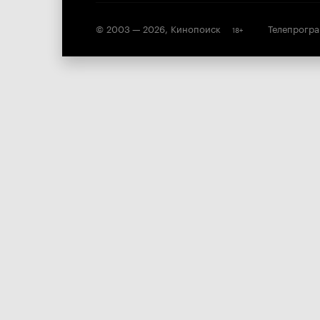
© 2003 —
2026
,
Кинопоиск
Телепрогр
18
+