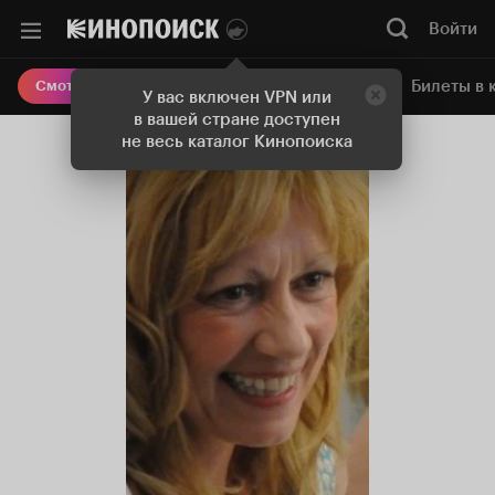
Войти
Онлайн-кинотеатр
Билеты в 
Смотреть кино
У вас включен VPN или
в вашей стране доступен
не весь каталог Кинопоиска