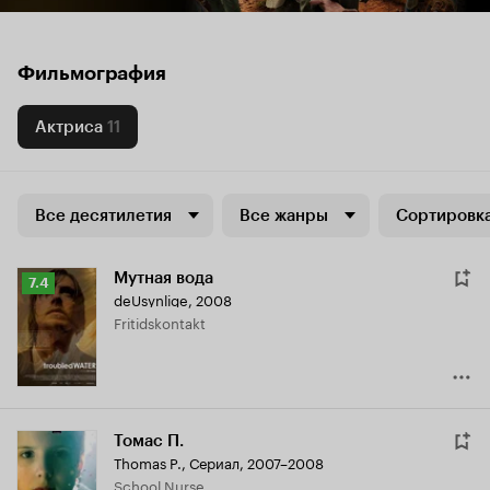
Фильмография
Актриса
11
Все десятилетия
Все жанры
Сортировка
Мутная вода
Рейтинг
7.4
deUsynlige
,
2008
Кинопоиска
Fritidskontakt
7.4
Томас П.
Thomas P.
,
Сериал, 2007–2008
School Nurse