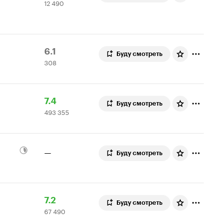
12 490
Кинопоиска
490
7.4
оценок
Рейтинг
308
6.1
Буду смотреть
308
Кинопоиска
оценок
6.1
Рейтинг
493
7.4
Буду смотреть
493 355
Кинопоиска
355
7.4
оценок
—
Буду смотреть
Рейтинг
67
7.2
Буду смотреть
67 490
Кинопоиска
490