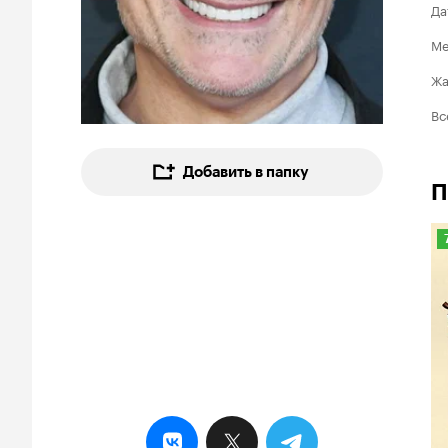
Да
Ме
Ж
Вс
Добавить в папку
П
7