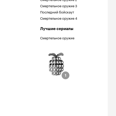
Смертельное оружие 3
Последний бойскаут
Смертельное оружие 4
Лучшие сериалы
Смертельное оружие
малина
нации
й сценарий
1
1
дний киногерой