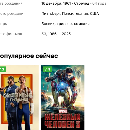
та рождения
16 декабря
,
1961
•
Стрелец
•
64 года
сто рождения
Питтсбург
,
Пенсильвания
,
США
анры
боевик
,
триллер
,
комедия
его фильмов
53
,
1986
—
2025
опулярное сейчас
Золотая 
Рейтинг
Рейтинг
7.3
7.4
Номи
1994
Кинопоиска
Кинопоиска
Худши
.3
7.4
После