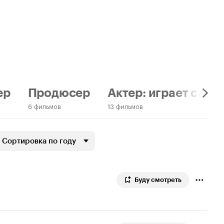
ер
Продюсер
Актер: играет само
6 фильмов
13 фильмов
Сортировка по году
Буду смотреть