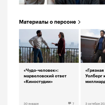
Материалы о персоне
«Чудо-человек»:
«Грязная
марвеловский ответ
Уолберг 
«Киностудии»
миллиар
30 января
7
3 октября 20