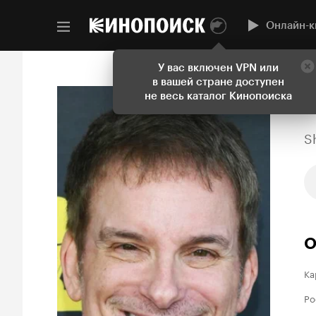
Онлайн-к
У вас включен VPN или
в вашей стране доступен
не весь каталог Кинопоиска
S
О
Ка
Ро