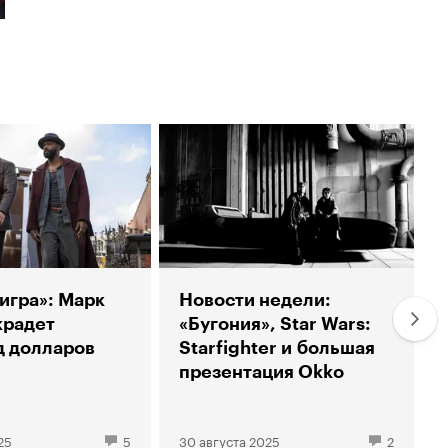
 игра»: Марк
Новости недели:
крадет
«Бугония», Star Wars:
д долларов
Starfighter и большая
презентация Okko
25
5
30 августа 2025
2