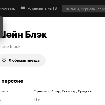
инотеатр
Установить на ТВ
Шейн Блэк
hane Black
Любимая звезда
 персоне
рьера
Сценарист
,
Актер
,
Режиссер
,
Продюсер
ст
1.8 м