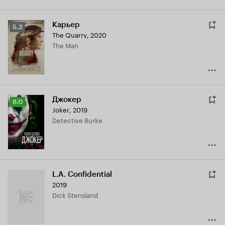
Карьер
Рейтинг
5.2
The Quarry
,
2020
Кинопоиска
The Man
5.2
Джокер
Рейтинг
8.0
Joker
,
2019
Кинопоиска
Detective Burke
8.0
L.A. Confidential
2019
Dick Stensland