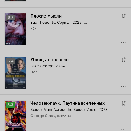
Плохие мысли
Рейтинг
6.7
Bad Thoughts
,
Сериал, 2025–...
Кинопоиска
PQ
6.7
Убийцы поневоле
Рейтинг
6.4
Lake George
,
2024
Кинопоиска
Don
6.4
Человек-паук: Паутина вселенных
Рейтинг
8.3
Spider-Man: Across the Spider-Verse
,
2023
Кинопоиска
George Stacy, озвучка
8.3