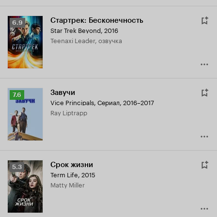
Стартрек: Бесконечность
Рейтинг
6.9
Star Trek Beyond
,
2016
Кинопоиска
Teenaxi Leader, озвучка
6.9
Завучи
Рейтинг
7.6
Vice Principals
,
Сериал, 2016–2017
Кинопоиска
Ray Liptrapp
7.6
Срок жизни
Рейтинг
5.3
Term Life
,
2015
Кинопоиска
Matty Miller
5.3