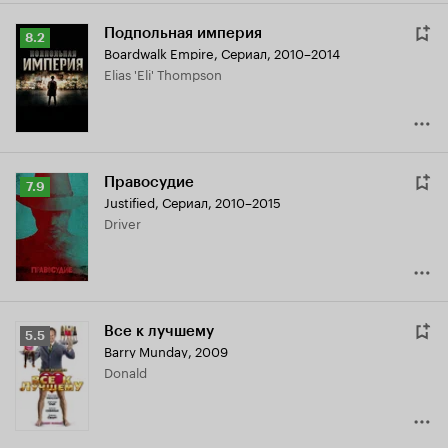
Подпольная империя
Рейтинг
8.2
Boardwalk Empire
,
Сериал, 2010–2014
Кинопоиска
Elias 'Eli' Thompson
8.2
Правосудие
Рейтинг
7.9
Justified
,
Сериал, 2010–2015
Кинопоиска
Driver
7.9
Все к лучшему
Рейтинг
5.5
Barry Munday
,
2009
Кинопоиска
Donald
5.5