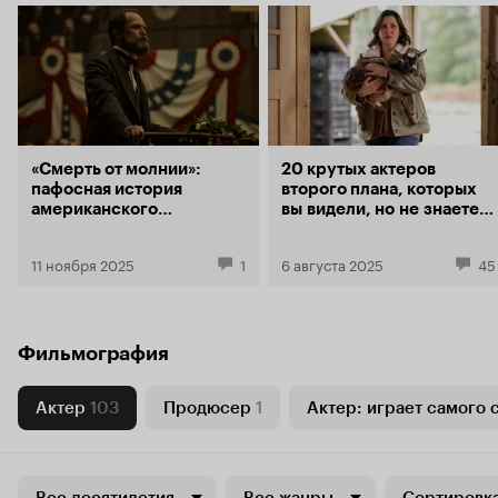
«Смерть от молнии»:
20 крутых актеров
пафосная история
второго плана, которых
американского
вы видели, но не знаете
президента, убитого
по имени
безумцем
11 ноября 2025
1
6 августа 2025
45
Фильмография
Актер
103
Продюсер
1
Актер: играет самого 