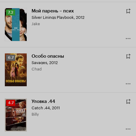
Мой парень – псих
Рейтинг
7.2
Silver Linings Playbook
,
2012
Кинопоиска
Jake
7.2
Особо опасны
Рейтинг
6.7
Savages
,
2012
Кинопоиска
Chad
6.7
Уловка .44
Рейтинг
4.7
Catch .44
,
2011
Кинопоиска
Billy
4.7