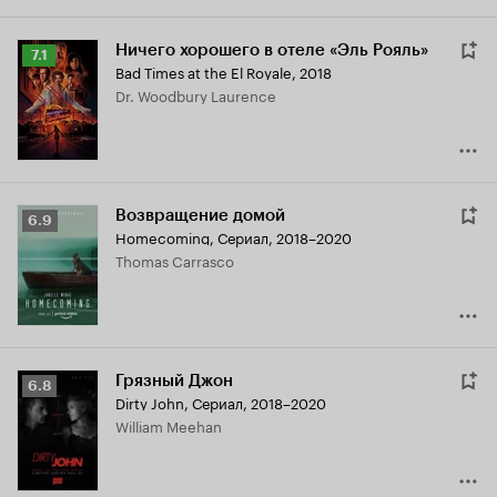
Ничего хорошего в отеле «Эль Рояль»
Рейтинг
7.1
Bad Times at the El Royale
,
2018
Кинопоиска
Dr. Woodbury Laurence
7.1
Возвращение домой
Рейтинг
6.9
Homecoming
,
Сериал, 2018–2020
Кинопоиска
Thomas Carrasco
6.9
Грязный Джон
Рейтинг
6.8
Dirty John
,
Сериал, 2018–2020
Кинопоиска
William Meehan
6.8