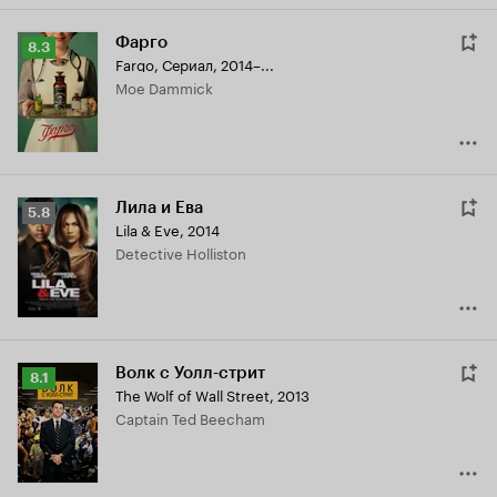
Фарго
Рейтинг
8.3
Fargo
,
Сериал, 2014–...
Кинопоиска
Moe Dammick
8.3
Лила и Ева
Рейтинг
5.8
Lila & Eve
,
2014
Кинопоиска
Detective Holliston
5.8
Волк с Уолл-стрит
Рейтинг
8.1
The Wolf of Wall Street
,
2013
Кинопоиска
Captain Ted Beecham
8.1