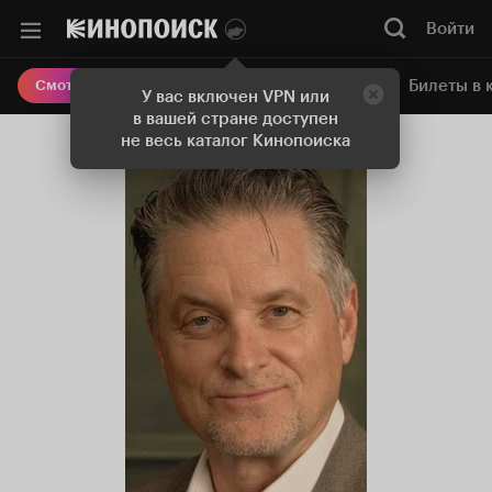
Войти
Онлайн-кинотеатр
Билеты в 
Смотреть кино
У вас включен VPN или
в вашей стране доступен
не весь каталог Кинопоиска