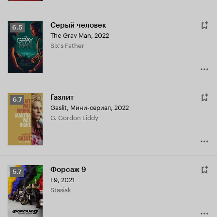
Серый человек
Рейтинг
6.5
The Gray Man
,
2022
Кинопоиска
Six's Father
6.5
Газлит
Рейтинг
6.7
Gaslit
,
Мини-сериал, 2022
Кинопоиска
G. Gordon Liddy
6.7
Форсаж 9
Рейтинг
5.7
F9
,
2021
Кинопоиска
Stasiak
5.7