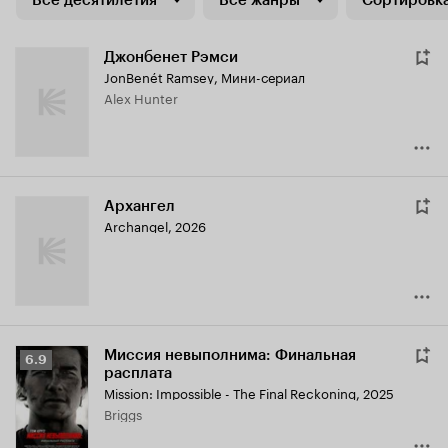
Все десятилетия
Все жанры
Сортировка
Джонбенет Рэмси
JonBenét Ramsey
,
Мини-сериал
Alex Hunter
Архангел
Archangel
,
2026
Миссия невыполнима: Финальная
Рейтинг
6.9
расплата
Кинопоиска
Mission: Impossible - The Final Reckoning
,
2025
6.9
Briggs