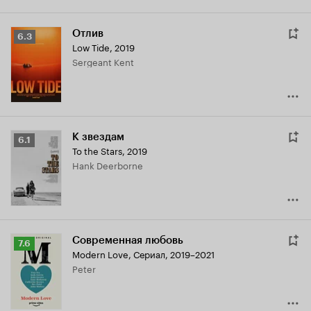
Отлив
Рейтинг
6.3
Low Tide
,
2019
Кинопоиска
Sergeant Kent
6.3
К звездам
Рейтинг
6.1
To the Stars
,
2019
Кинопоиска
Hank Deerborne
6.1
Современная любовь
Рейтинг
7.6
Modern Love
,
Сериал, 2019–2021
Кинопоиска
Peter
7.6