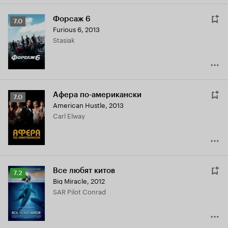
Форсаж 6
Рейтинг
7.0
Furious 6
,
2013
Кинопоиска
Stasiak
7.0
Афера по-американски
Рейтинг
7.0
American Hustle
,
2013
Кинопоиска
Carl Elway
7.0
Все любят китов
Рейтинг
7.2
Big Miracle
,
2012
Кинопоиска
SAR Pilot Conrad
7.2