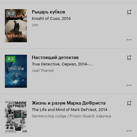
Рыцарь кубков
Рейтинг
6.3
Knight of Cups
,
2014
Кинопоиска
Jim
6.3
Настоящий детектив
Рейтинг
8.5
True Detective
,
Сериал, 2014–...
Кинопоиска
Joel Theriot
8.5
Жизнь и разум Марка ДеФриста
The Life and Mind of Mark DeFriest
,
2014
Sentencing Judge / Prison Guard, озвучка