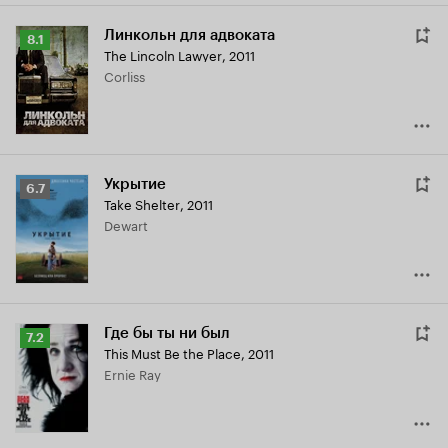
Линкольн для адвоката
Рейтинг
8.1
The Lincoln Lawyer
,
2011
Кинопоиска
Corliss
8.1
Укрытие
Рейтинг
6.7
Take Shelter
,
2011
Кинопоиска
Dewart
6.7
Где бы ты ни был
Рейтинг
7.2
This Must Be the Place
,
2011
Кинопоиска
Ernie Ray
7.2