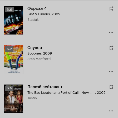
Форсаж 4
Рейтинг
6.9
Fast & Furious
,
2009
Кинопоиска
Stasiak
6.9
Спунер
Рейтинг
6.2
Spooner
,
2009
Кинопоиска
Stan Manfretti
6.2
Плохой лейтенант
Рейтинг
6.5
The Bad Lieutenant: Port of Call - New Orleans
,
2009
Кинопоиска
Justin
6.5