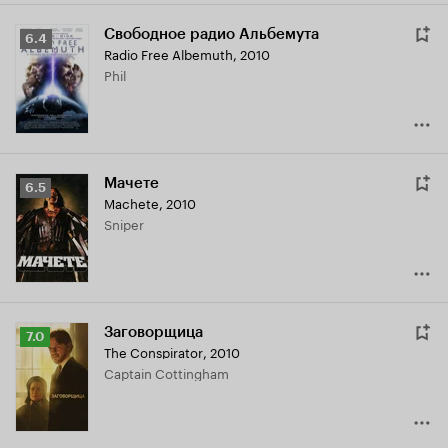
Свободное радио Альбемута
Рейтинг
6.4
Radio Free Albemuth
,
2010
Кинопоиска
Phil
6.4
Мачете
Рейтинг
6.5
Machete
,
2010
Кинопоиска
Sniper
6.5
Заговорщица
Рейтинг
7.0
The Conspirator
,
2010
Кинопоиска
Captain Cottingham
7.0