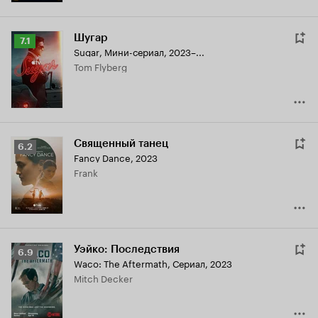
Шугар
Рейтинг
7.1
Sugar
,
Мини-сериал, 2023–...
Кинопоиска
Tom Flyberg
7.1
Священный танец
Рейтинг
6.2
Fancy Dance
,
2023
Кинопоиска
Frank
6.2
Уэйко: Последствия
Рейтинг
6.9
Waco: The Aftermath
,
Сериал, 2023
Кинопоиска
Mitch Decker
6.9