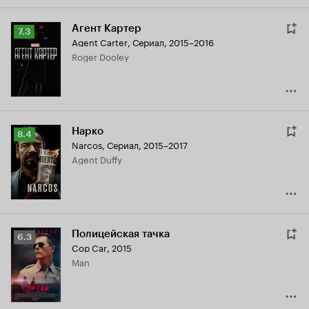
Агент Картер
Рейтинг
7.3
Agent Carter
,
Сериал, 2015–2016
Кинопоиска
Roger Dooley
7.3
Нарко
Рейтинг
8.4
Narcos
,
Сериал, 2015–2017
Кинопоиска
Agent Duffy
8.4
Полицейская тачка
Рейтинг
6.3
Cop Car
,
2015
Кинопоиска
Man
6.3