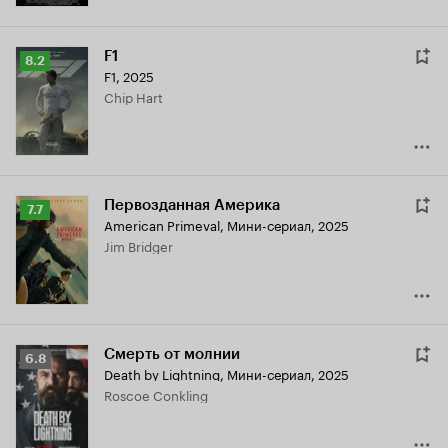
F1
Рейтинг
8.2
F1
,
2025
Кинопоиска
Chip Hart
8.2
Первозданная Америка
Рейтинг
7.7
American Primeval
,
Мини-сериал, 2025
Кинопоиска
Jim Bridger
7.7
Смерть от молнии
Рейтинг
6.8
Death by Lightning
,
Мини-сериал, 2025
Кинопоиска
Roscoe Conkling
6.8