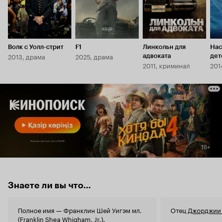
Волк с Уолл-стрит
F1
Линкольн для
Нас
2013, драма
2025, драма
адвоката
дет
2011, криминал
201
Знаете ли вы что...
Полное имя — Франклин Шей Уигэм мл.
Отец
Джорджии 
(Franklin Shea Whigham, Jr.).