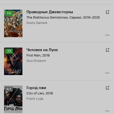
Праведные Джемстоуны
Рейтинг
7.6
The Righteous Gemstones
,
Сериал, 2019–2025
Кинопоиска
Dusty Daniels
7.6
Человек на Луне
Рейтинг
7.1
First Man
,
2018
Кинопоиска
Gus Grissom
7.1
Город лжи
Рейтинг
6.1
City of Lies
,
2018
Кинопоиска
Frank Lyga
6.1