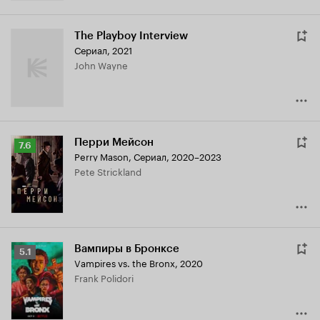
The Playboy Interview
Сериал, 2021
John Wayne
Перри Мейсон
Рейтинг
7.6
Perry Mason
,
Сериал, 2020–2023
Кинопоиска
Pete Strickland
7.6
Вампиры в Бронксе
Рейтинг
5.1
Vampires vs. the Bronx
,
2020
Кинопоиска
Frank Polidori
5.1