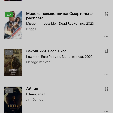
Миссия невыполнима: Смертельная
Рейтинг
7.2
расплата
Кинопоиска
Mission: Impossible - Dead Reckoning
,
2023
7.2
Briggs
Законники: Басс Ривз
Рейтинг
6.4
Lawmen: Bass Reeves
,
Мини-сериал, 2023
Кинопоиска
George Reeves
6.4
Айлин
Рейтинг
5.8
Eileen
,
2023
Кинопоиска
Jim Dunlop
5.8