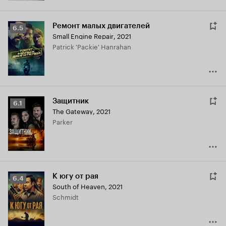
Ремонт малых двигателей
Рейтинг
6.5
Small Engine Repair
,
2021
Кинопоиска
Patrick 'Packie' Hanrahan
6.5
Защитник
Рейтинг
6.1
The Gateway
,
2021
Кинопоиска
Parker
6.1
К югу от рая
Рейтинг
6.4
South of Heaven
,
2021
Кинопоиска
Schmidt
6.4