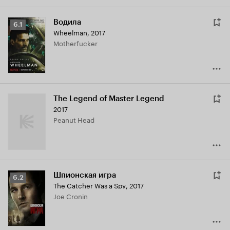
Водила
Рейтинг
6.1
Wheelman
,
2017
Кинопоиска
Motherfucker
6.1
The Legend of Master Legend
2017
Peanut Head
Шпионская игра
Рейтинг
6.2
The Catcher Was a Spy
,
2017
Кинопоиска
Joe Cronin
6.2