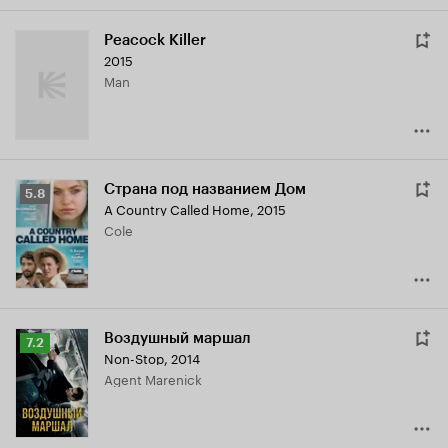
Peacock Killer
2015
Man
Страна под названием Дом
Рейтинг
5.8
A Country Called Home
,
2015
Кинопоиска
Cole
5.8
Воздушный маршал
Рейтинг
7.2
Non-Stop
,
2014
Кинопоиска
Agent Marenick
7.2