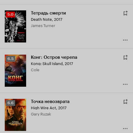
Тетрадь смерти
Рейтинг
5.0
Death Note
,
2017
Кинопоиска
James Turner
5.0
Конг: Остров черепа
Рейтинг
6.5
Kong: Skull Island
,
2017
Кинопоиска
Cole
6.5
Точка невозврата
Рейтинг
6.6
High Wire Act
,
2017
Кинопоиска
Gary Ruzak
6.6