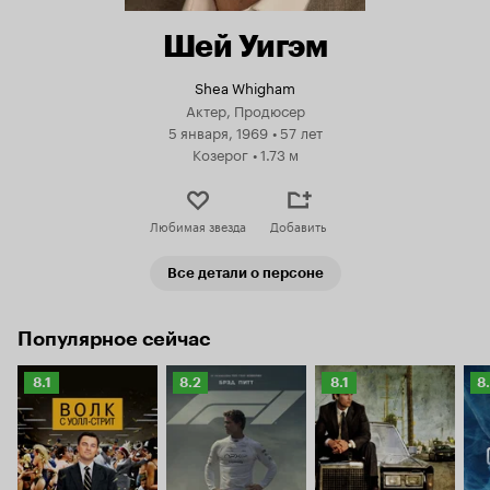
Шей Уигэм
Shea Whigham
Актер, Продюсер
5 января, 1969
•
57 лет
Козерог
•
1.73 м
Любимая звезда
Добавить
Все детали о персоне
Популярное сейчас
Рейтинг
Рейтинг
Рейтинг
Р
8.1
8.2
8.1
8
Кинопоиска
Кинопоиска
Кинопоиска
К
8.1
8.2
8.1
8.