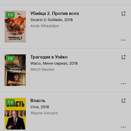
Убийца 2. Против всех
Рейтинг
7.2
Sicario 2: Soldado
,
2018
Кинопоиска
Andy Wheeldon
7.2
Трагедия в Уэйко
Рейтинг
7.6
Waco
,
Мини-сериал, 2018
Кинопоиска
Mitch Decker
7.6
Власть
Рейтинг
7.2
Vice
,
2018
Кинопоиска
Wayne Vincent
7.2