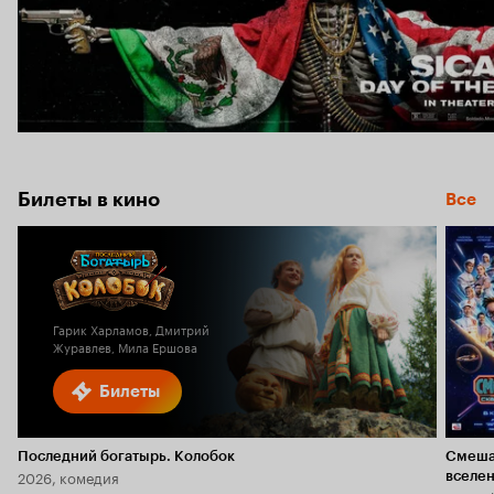
Билеты в кино
Все
Гарик Харламов, Дмитрий
Журавлев, Мила Ершова
Билеты
Последний богатырь. Колобок
Смеша
2026, комедия
вселе