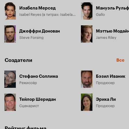
Изабела Мерсед
Мануэль Руль
Isabel Reyes (в титрах: Isabela Moner)
Gallo
Джеффри Донован
Мэттью Модай
Steve Forsing
James Riley
Создатели
Все
Стефано Соллима
Бэзил Иваник
Режиссёр
Продюсер
Тейлор Шеридан
Эрика Ли
Сценарист
Продюсер
Рейтинг фильма