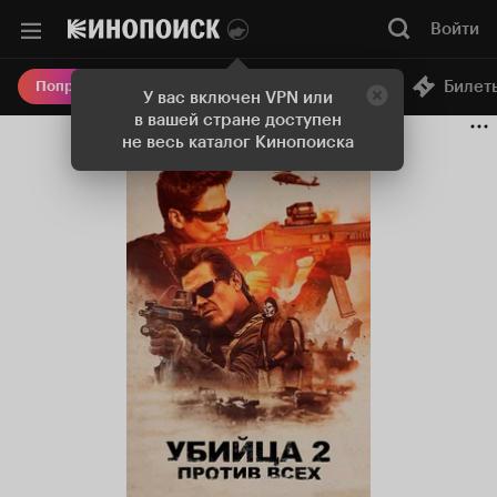
Войти
Онлайн-кинотеатр
Билет
Попробовать Плюс
У вас включен VPN или
в вашей стране доступен
не весь каталог Кинопоиска