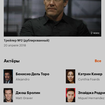
2 мин
Длительность 2 мин
Трейлер №2 (дублированный)
20 апреля 2018
Актёры
Все
Бенисио Дель Торо
Кэтрин Кинер
Alejandro
Cynthia Foards
Джош Бролин
Элайджа Родри
Matt Graver
Miguel Hernandez