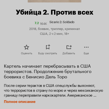
Убийца 2. Против всех
Sicario 2: Soldado
164K
Рейтинг
7.2
Кинопоиска
2018, боевик, триллер, криминал
7.2
США, 2 ч 2 мин, 18+
Оценить
Буду смотреть
Добавить
Еще
Картель начинает перебрасывать в США 
террористов. Продолжение брутального 
боевика с Бенисио Дель Торо
После серии терактов в США спецслужбы выясняют, 
что террористов в страну по морю и через мексиканскую 
границу переправили наркокартели. Американское 
правительство решает применить против врага 
Полное описание
максимально жёсткие меры и прибегает к помощи 