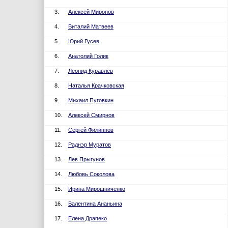
3.
Алексей Миронов
4.
Виталий Матвеев
5.
Юрий Гусев
6.
Анатолий Голик
7.
Леонид Куравлёв
8.
Наталья Крачковская
9.
Михаил Пуговкин
10.
Алексей Смирнов
11.
Сергей Филиппов
12.
Раднэр Муратов
13.
Лев Прыгунов
14.
Любовь Соколова
15.
Ирина Мирошниченко
16.
Валентина Ананьина
17.
Елена Драпеко