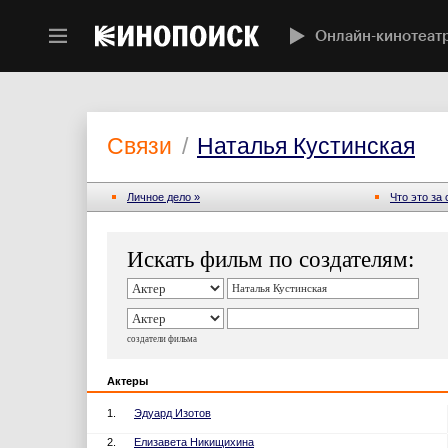
Онлайн-кинотеат
Связи
/
Наталья Кустинская
Личное дело »
Что это за
Искать фильм по создателям:
создатели фильма
Актеры
1.
Эдуард Изотов
2.
Елизавета Никищихина