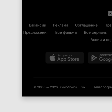
Вакансии
Реклама
Соглашение
Пра
Предложения
Все фильмы
Все сериалы
Акции и по
© 2003 —
2026
,
Кинопоиск
Телепрогр
18
+