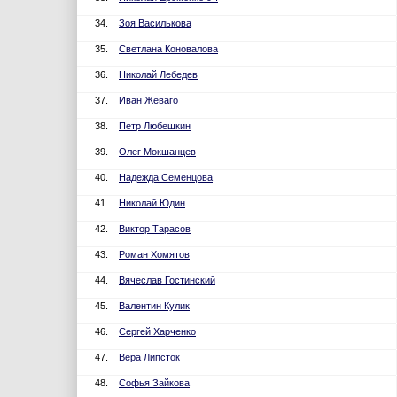
34.
Зоя Василькова
35.
Светлана Коновалова
36.
Николай Лебедев
37.
Иван Жеваго
38.
Петр Любешкин
39.
Олег Мокшанцев
40.
Надежда Семенцова
41.
Николай Юдин
42.
Виктор Тарасов
43.
Роман Хомятов
44.
Вячеслав Гостинский
45.
Валентин Кулик
46.
Сергей Харченко
47.
Вера Липсток
48.
Софья Зайкова