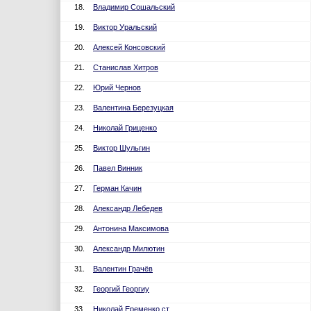
18.
Владимир Сошальский
19.
Виктор Уральский
20.
Алексей Консовский
21.
Станислав Хитров
22.
Юрий Чернов
23.
Валентина Березуцкая
24.
Николай Гриценко
25.
Виктор Шульгин
26.
Павел Винник
27.
Герман Качин
28.
Александр Лебедев
29.
Антонина Максимова
30.
Александр Милютин
31.
Валентин Грачёв
32.
Георгий Георгиу
33.
Николай Еременко ст.