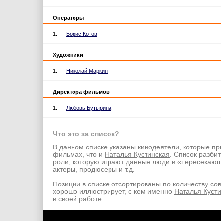
Операторы
1.
Борис Котов
Художники
1.
Николай Маркин
Директора фильмов
1.
Любовь Бутырина
Что это за список?
В данном списке указаны кинодеятели, которые пр
фильмах, что и
Наталья Кустинская
. Список разбит
роли, которую играют данные люди в «пересекаю
актеры, продюсеры и т.д.
Позиции в списке отсортированы по количеству со
хорошо иллюстрирует, с кем именно
Наталья Куст
в своей работе.