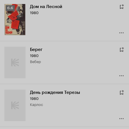
Дом на Лесной
Рейтинг
6.6
1980
Кинопоиска
6.6
Берег
1980
Вебер
День рождения Терезы
1980
Карлос