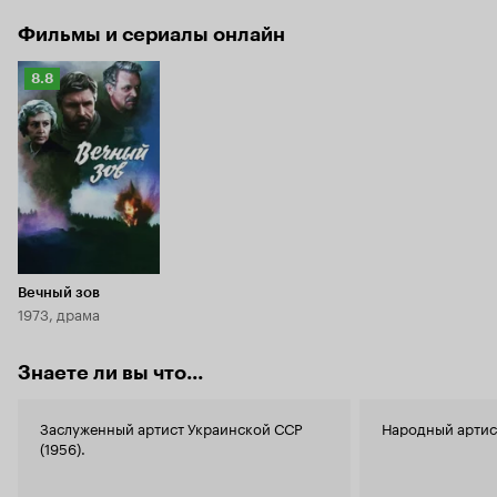
Фильмы и сериалы онлайн
Рейтинг
8.8
Кинопоиска
8.8
Вечный зов
1973, драма
Знаете ли вы что...
Заслуженный артист Украинской ССР
Народный артист
(1956).