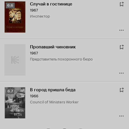
Случай в гостинице
Рейтинг
6.6
1967
Кинопоиска
инспектор
6.6
Пропавший чиновник
1967
представитель похоронного бюро
В город пришла беда
Рейтинг
6.7
1966
Кинопоиска
Council of Ministers Worker
6.7