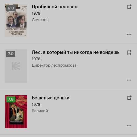
Пробивной человек
Рейтинг
6.0
1979
Кинопоиска
Семенов
6.0
Лес, в который ты никогда не войдешь
Рейтинг
7.0
1978
Кинопоиска
директор леспромхоза
7.0
Бешеные деньги
Рейтинг
7.8
1978
Кинопоиска
Василий
7.8