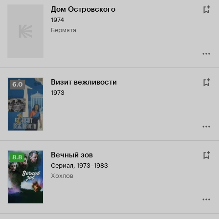
Дом Островского
1974
Бермята
Визит вежливости
Рейтинг
6.0
1973
Кинопоиска
6.0
Вечный зов
Рейтинг
8.8
Сериал, 1973–1983
Кинопоиска
Хохлов
8.8