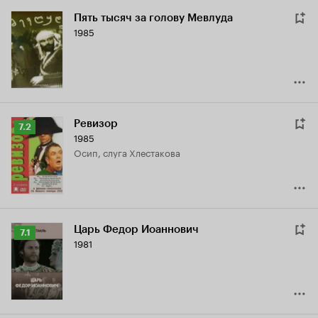
Пять тысяч за голову Мевлуда
1985
Ревизор
Рейтинг
7.2
1985
Кинопоиска
Осип, слуга Хлестакова
7.2
Царь Федор Иоаннович
Рейтинг
7.1
1981
Кинопоиска
7.1