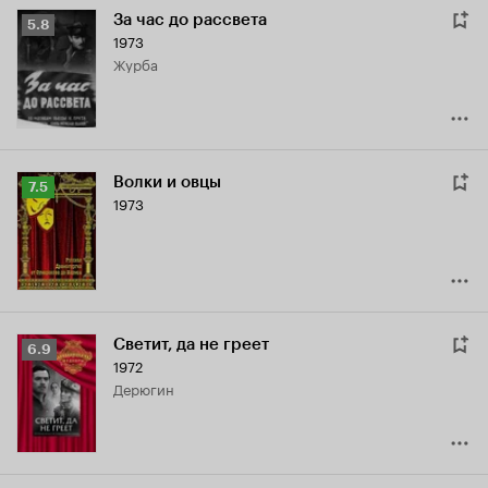
За час до рассвета
Рейтинг
5.8
1973
Кинопоиска
Журба
5.8
Волки и овцы
Рейтинг
7.5
1973
Кинопоиска
7.5
Светит, да не греет
Рейтинг
6.9
1972
Кинопоиска
Дерюгин
6.9