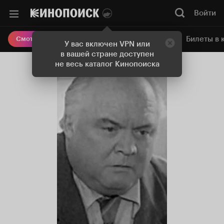
Войти
Онлайн-кинотеатр
Билеты в 
Смотреть кино
У вас включен VPN или
в вашей стране доступен
не весь каталог Кинопоиска