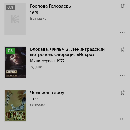
Господа Головлевы
Рейтинг
6.8
1978
Кинопоиска
батюшка
6.8
Блокада: Фильм 2: Ленинградский
Рейтинг
7.8
метроном. Операция «Искра»
Кинопоиска
Мини-сериал, 1977
7.8
Жданов
Чемпион в лесу
1977
озвучка