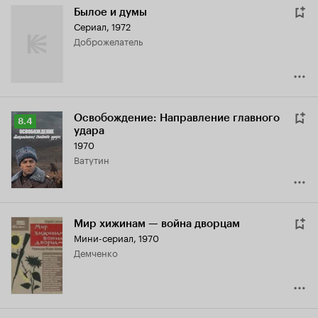
Былое и думы
Сериал, 1972
доброжелатель
Освобождение: Направление главного
Рейтинг
8.4
удара
Кинопоиска
1970
8.4
Ватутин
Мир хижинам — война дворцам
Мини-сериал, 1970
Демченко