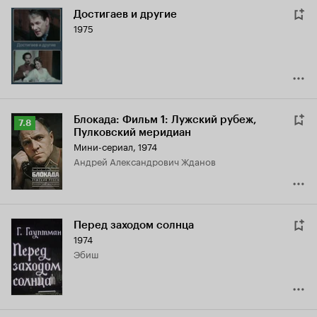
Достигаев и другие
1975
Блокада: Фильм 1: Лужский рубеж,
Рейтинг
7.8
Пулковский меридиан
Кинопоиска
Мини-сериал, 1974
7.8
Андрей Александрович Жданов
Перед заходом солнца
1974
Эбиш