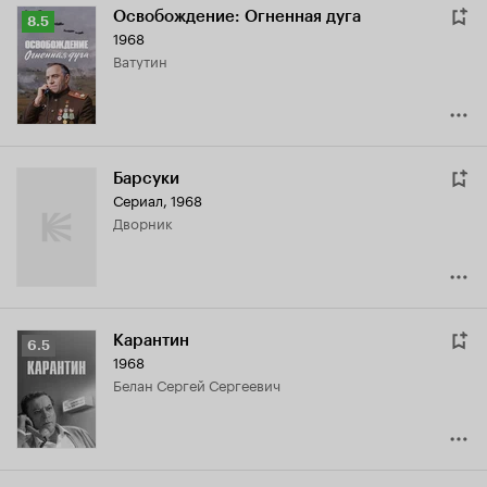
Освобождение: Огненная дуга
Рейтинг
8.5
1968
Кинопоиска
Ватутин
8.5
Барсуки
Сериал, 1968
дворник
Карантин
Рейтинг
6.5
1968
Кинопоиска
Белан Сергей Сергеевич
6.5