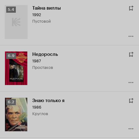
Тайна виллы
Рейтинг
5.4
1992
Кинопоиска
Пустовой
5.4
Недоросль
Рейтинг
6.9
1987
Кинопоиска
Простаков
6.9
Знаю только я
Рейтинг
6.2
1986
Кинопоиска
Круглов
6.2