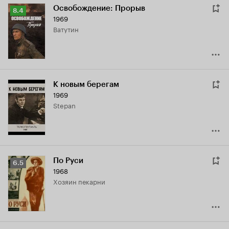
Освобождение: Прорыв
Рейтинг
8.4
1969
Кинопоиска
Ватутин
8.4
К новым берегам
1969
Stepan
По Руси
Рейтинг
6.5
1968
Кинопоиска
хозяин пекарни
6.5