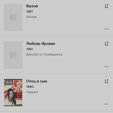
Вызов
1981
Филин
Любовь Яровая
1981
депутат от помещиков
Отец и сын
Рейтинг
6.4
1980
Кинопоиска
Кадкин
6.4