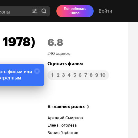
Попробовать
Войти
Плюс
 1978)
6.8
Рейтинг
240 оценок
Кинопоиска
Оценить фильм
ить фильм или
1
2
3
4
5
6
7
8
9
10
6.8
отренным
В главных ролях
Аркадий Смирнов
Елена Гоголева
Борис Горбатов