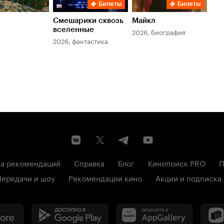
Билеты
Билеты
Смешарики сквозь
Майкл
Зл
вселенные
мер
2026, биография
2026, фантастика
202
а рекомендаций
Справка
Блог
Кинопоиск PRO
П
Передачи и шоу
Рекомендации кино
Акции и подписка