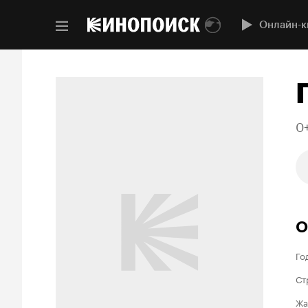
Онлайн-к
0
О
Го
Ст
Жа