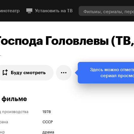
инотеатр
Установить на ТВ
Господа Головлевы (ТВ,
+
Здесь можно отмет
Буду смотреть
сериал просм
 фильме
д производства
1978
рана
СССР
нр
драма