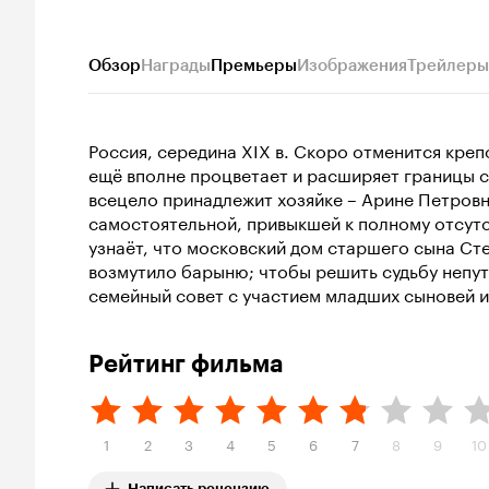
Обзор
Награды
Премьеры
Изображения
Трейлеры
Россия, середина XIX в. Скоро отменится кре
ещё вполне процветает и расширяет границы с
всецело принадлежит хозяйке – Арине Петровн
самостоятельной, привыкшей к полному отсут
узнаёт, что московский дом старшего сына Сте
возмутило барыню; чтобы решить судьбу непу
семейный совет с участием младших сыновей и
Рейтинг фильма
1
2
3
4
5
6
7
8
9
10
Написать рецензию