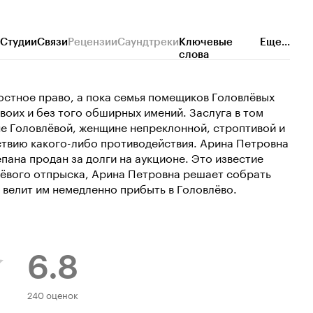
Студии
Связи
Рецензии
Саундтреки
Ключевые
Еще...
слова
постное право, а пока семья помещиков Головлёвых
воих и без того обширных имений. Заслуга в том
е Головлёвой, женщине непреклонной, строптивой и
ствию какого-либо противодействия. Арина Петровна
пана продан за долги на аукционе. Это известие
тёвого отпрыска, Арина Петровна решает собрать
 велит им немедленно прибыть в Головлёво.
6.8
Рейтинг
240 оценок