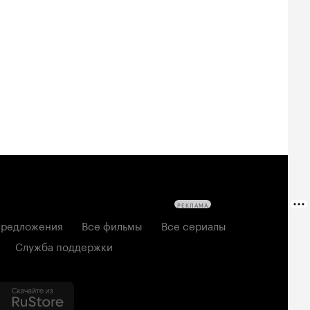
Билеты
Билеты
Билеты
овещие
На деревню
Старый орёл
твецы: Пекло
дедушке 2
2026, семейный
6, ужасы
2026, комедия
РЕКЛАМА
редложения
Все фильмы
Все сериалы
Служба поддержки