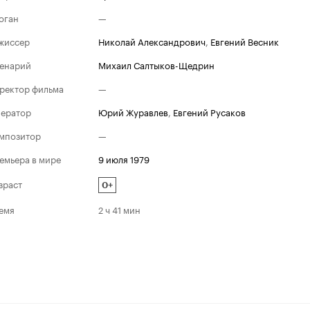
оган
—
жиссер
Николай Александрович
,
Евгений Весник
енарий
Михаил Салтыков-Щедрин
ректор фильма
—
ератор
Юрий Журавлев
,
Евгений Русаков
мпозитор
—
емьера в мире
9 июля 1979
зраст
0+
емя
2 ч 41 мин