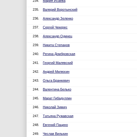
234.
Мария Исаева
235.
Валерий Воротынский
236.
Александр Зеленко
237.
Сергей Чекерес
238.
Александр Одинец
239.
Никита Степанов
240.
Регина Домбровская
241.
Георгий Малявский
242.
Андрей Милюхин
243.
Ольга Бранкевич
244.
Валентина Белько
245.
Марат Гибадуллин
246.
Николай Зимич
247.
Татьяна Ружавская
248.
Евгений Пацино
249.
Чеслав Вилькин