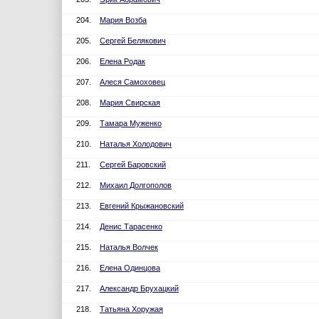
204.
Мария Возба
205.
Сергей Белякович
206.
Елена Родак
207.
Алеся Самоховец
208.
Мария Свирская
209.
Тамара Муженко
210.
Наталья Холодович
211.
Сергей Баровский
212.
Михаил Долгополов
213.
Евгений Крыжановский
214.
Денис Тарасенко
215.
Наталья Волчек
216.
Елена Одинцова
217.
Александр Брухацкий
218.
Татьяна Хоружая