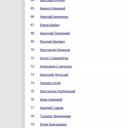
64.
Виктория Бурчиц
65.
Кирилл Новицкий
66.
Николай Кириченко
67.
Елена Шабад
68.
Анатолий Терпицкий
69.
Евгений Ивкович
70.
Константин Конюхов
71.
Антон Старовойтов
72.
Александр Старченко
73.
Анатолий Длусский
74.
Наталья Цуба
75.
Константин Рыбчинский
76.
Иван Новицкий
77.
Аркадий Сааков
78.
Татьяна Чердынцева
79.
Юлия Кадушкевич