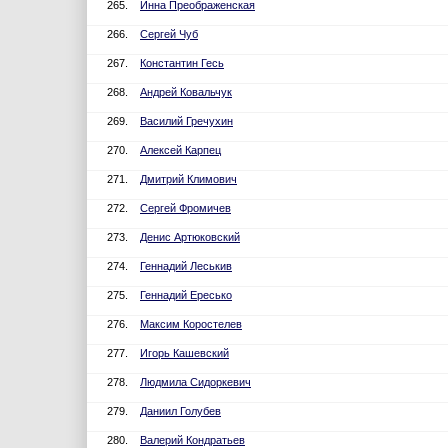
265.
Инна Преображенская
266.
Сергей Чуб
267.
Константин Гесь
268.
Андрей Ковальчук
269.
Василий Гречухин
270.
Алексей Карпец
271.
Дмитрий Климович
272.
Сергей Фромичев
273.
Денис Артюковский
274.
Геннадий Леськив
275.
Геннадий Ересько
276.
Максим Коростелев
277.
Игорь Кашевский
278.
Людмила Сидоркевич
279.
Даниил Голубев
280.
Валерий Кондратьев