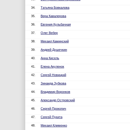
34.
Татьяна Бовкалова
35.
Вера Кавалерова
36.
Евгения Кульбачная
37.
Олег Вебер
38.
Михаил Каминский
39.
Андрей Душечкин
40.
Анна Кисель
41.
Елена Акуленок
42.
Сергей Новицкий
43.
Зинаида Зубкова
44.
Владимир Воронков
45.
Александр Островский
46.
Сергей Прокопич
47.
Сергей Пукита
48.
Михаил Клименко