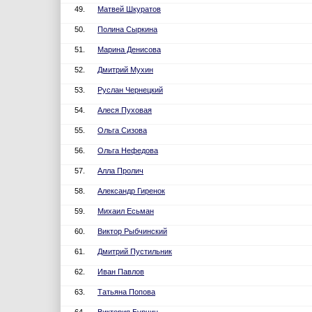
49.
Матвей Шкуратов
50.
Полина Сыркина
51.
Марина Денисова
52.
Дмитрий Мухин
53.
Руслан Чернецкий
54.
Алеся Пуховая
55.
Ольга Сизова
56.
Ольга Нефедова
57.
Алла Пролич
58.
Александр Гиренок
59.
Михаил Есьман
60.
Виктор Рыбчинский
61.
Дмитрий Пустильник
62.
Иван Павлов
63.
Татьяна Попова