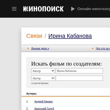
Онлайн-кинотеат
Связи
/
Ирина Кабанова
Личное дело »
Что это за
Искать фильм по создателям:
создатели фильма
Актеры
1.
Андрей Карако
2.
Анатолий Голуб