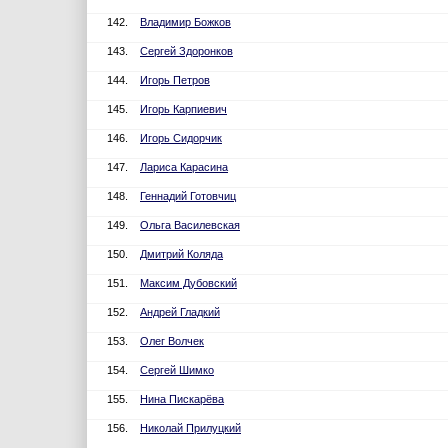
142.
Владимир Божков
143.
Сергей Здоронков
144.
Игорь Петров
145.
Игорь Карпиевич
146.
Игорь Сидорчик
147.
Лариса Карасина
148.
Геннадий Готовчиц
149.
Ольга Василевская
150.
Дмитрий Коляда
151.
Максим Дубовский
152.
Андрей Гладкий
153.
Олег Волчек
154.
Сергей Шимко
155.
Нина Пискарёва
156.
Николай Прилуцкий