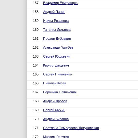
157.
Владимир Епифанцев
158.
Андрей Панин
159.
Ирина Розанова
160.
Татьяна Лютаева
161.
Прохор Дубравин
162.
Александр Голубев
163.
Сергей Юшкевич
164.
Кирилл Дыцевич
165.
Сергей Никоненко
166.
Николай Козак
167.
Вероника Пляшкевич
168.
Андрей Фролов
169.
Сергей Мухин
170.
Андрей Биланов
171.
Светлана Тимофеева-Летуновская
172.
Максим Радугин