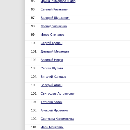
95.
Ирина Рымарова-Шапо
96.
Евгений Казакевич
97.
Валерий Шушкевич
98.
Леонид Улащенко
99.
Игорь Степанов
100.
Сергей Кравец
101.
Дмитрий Медведев
102.
Василий Ницко
103.
Сергей Шульга
104.
Виталий Холодок
105.
Валерий Агаян
106.
Святослав Астрамович
107.
Татьяна Калих
108.
Алексей Яровенко
109.
Светлана Кожемякина
110.
Иван Мацкевич