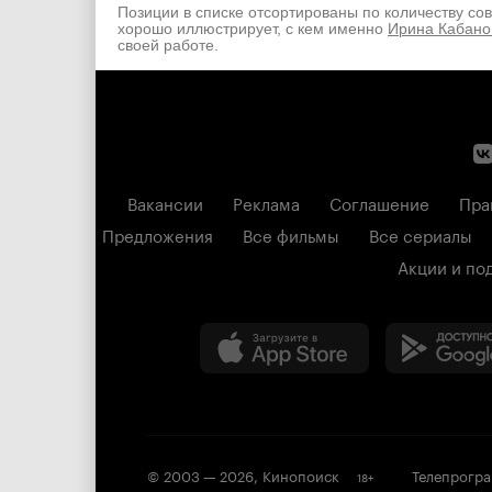
Позиции в списке отсортированы по количеству со
хорошо иллюстрирует, с кем именно
Ирина Кабано
своей работе.
Вакансии
Реклама
Соглашение
Пра
Предложения
Все фильмы
Все сериалы
Акции и по
© 2003 —
2026
,
Кинопоиск
Телепрогр
18
+