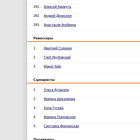
281.
Алексей Кирмуть
282.
Андрей Денисеня
283.
Анастасия Агейкина
Режиссеры
1.
Дмитрий Сорокин
2.
Глеб Якубовский
3.
Марат Ким
Сценаристы
1.
Ольга Кулагина
2.
Марина Шихалеева
3.
Алла Гусева
4.
Марина Покровская
5.
Светлана Фричинская
Продюсеры