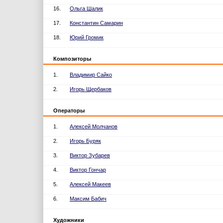
16.
Ольга Шалик
17.
Константин Самарин
18.
Юрий Громик
Композиторы
1.
Владимир Сайко
2.
Игорь Щербаков
Операторы
1.
Алексей Молчанов
2.
Игорь Буряк
3.
Виктор Зубарев
4.
Виктор Гончар
5.
Алексей Макеев
6.
Максим Бабич
Художники