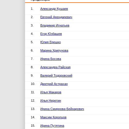
1.
Александр Кушаев
2.
Евгений Арендаревич
3.
Владимир Игнатьев
4.
Егор Юзбашев
5.
Юлия Ерешко
6.
Марина Хрипунова
7.
Ирина Босова
8.
Александра Райская
9.
Валерий Тодоровский
10.
Дмитрий Астрахан
11.
Илья Макаров
12.
Илья Неретин
13.
Ирина Смирнова-Бейнарович
14.
Максим Коропцов
15.
Ирина Путятина