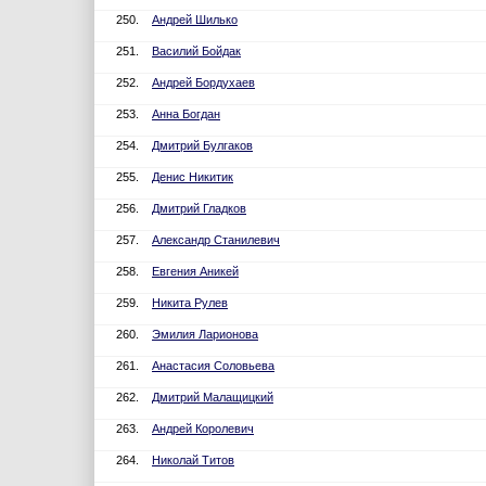
250.
Андрей Шилько
251.
Василий Бойдак
252.
Андрей Бордухаев
253.
Анна Богдан
254.
Дмитрий Булгаков
255.
Денис Никитик
256.
Дмитрий Гладков
257.
Александр Станилевич
258.
Евгения Аникей
259.
Никита Рулев
260.
Эмилия Ларионова
261.
Анастасия Соловьева
262.
Дмитрий Малащицкий
263.
Андрей Королевич
264.
Николай Титов