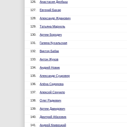
126.
Анастасия Дробыш
127.
Евгений Бахар
128.
Александр Жданович
129.
Татьяна Мархель
130.
Артем Бородич
131.
Галина Кухальская
132.
Виктор Бабак
133.
Антон Жуков
134.
Андрей Новик
135.
Александр Суцковер
136.
Алёна Сидорова
137.
Алексей Сенчило
138.
Олег Радкевич
139.
Артем Давидович
140.
Дмитрий Абазовик
141.
Андрей Кривецкий