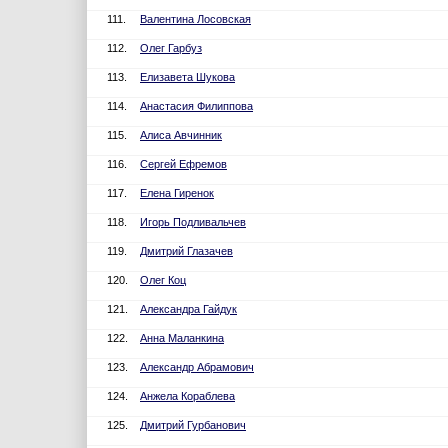
111.
Валентина Лосовская
112.
Олег Гарбуз
113.
Елизавета Шукова
114.
Анастасия Филиппова
115.
Алиса Авчинник
116.
Сергей Ефремов
117.
Елена Гиренок
118.
Игорь Подливальчев
119.
Дмитрий Глазачев
120.
Олег Коц
121.
Александра Гайдук
122.
Анна Маланкина
123.
Александр Абрамович
124.
Анжела Кораблева
125.
Дмитрий Гурбанович