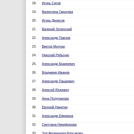
18.
Игорь Сигов
19.
Валентина Гарцуева
20.
Игорь Денисов
21.
Валерий Зеленский
22.
Александр Павлов
23.
Виктор Молчан
24.
Николай Рябычин
25.
Александр Бранкевич
26.
Владимир Иванов
27.
Александр Пашкевич
28.
Алексей Юцкевич
29.
Анна Полупанова
30.
Евгений Никитин
31.
Александр Ефремов
32.
Светлана Никифорова
33.
Зоя Фромичева-Корсакова