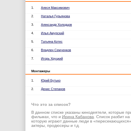
1.
Алеся Максимович
2.
Наталья Гурьянова
3.
Александр Холодцов
4.
Илья Амурский
5.
Татьяна Котес
6.
Владлен Семченков
7.
Игорь Хруцкий
Монтажеры
1.
Юрий Бутько
2.
Денис Степанов
Что это за список?
В данном списке указаны кинодеятели, которые пр
фильмах, что и
Ирина Кабанова
. Список разбит на
которую играют данные люди в «пересекающихся
актеры, продюсеры и т.д.