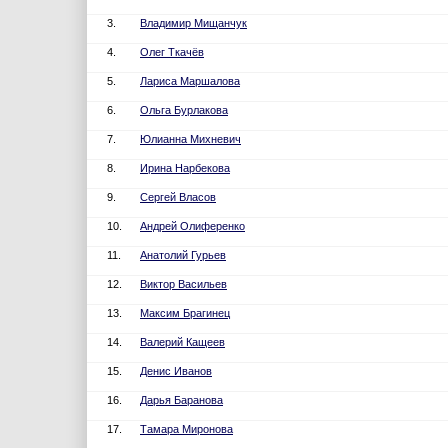
3.
Владимир Мищанчук
4.
Олег Ткачёв
5.
Лариса Маршалова
6.
Ольга Бурлакова
7.
Юлианна Михневич
8.
Ирина Нарбекова
9.
Сергей Власов
10.
Андрей Олиференко
11.
Анатолий Гурьев
12.
Виктор Васильев
13.
Максим Брагинец
14.
Валерий Кащеев
15.
Денис Иванов
16.
Дарья Баранова
17.
Тамара Миронова