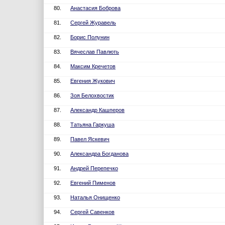
80.
Анастасия Боброва
81.
Сергей Журавель
82.
Борис Полунин
83.
Вячеслав Павлють
84.
Максим Кречетов
85.
Евгения Жукович
86.
Зоя Белохвостик
87.
Александр Кашперов
88.
Татьяна Гаркуша
89.
Павел Яскевич
90.
Александра Богданова
91.
Андрей Перепечко
92.
Евгений Пименов
93.
Наталья Онищенко
94.
Сергей Савенков