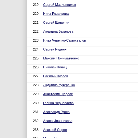
219.
Сергей Масленников
220.
Нина Розанцева
221.
Сергей Широчин
222.
Людмила Баталова
223.
Илья Черепко-Самохвалов
224.
Сергей Руденя
225.
Максим Пониматченко
226.
Николай Кучиц
227.
Василий Козлов
228.
Людмила Кучеренко
229.
Анастасия Щербак
230.
Галина Чернобаева
231.
Александр Гусев
232.
Алена Иванникова
233.
Алексей Соров