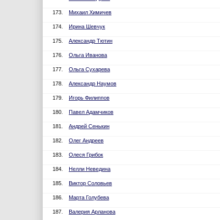
173.
Михаил Химичев
174.
Ирина Шевчук
175.
Александр Тютин
176.
Ольга Иванова
177.
Ольга Сухарева
178.
Александр Наумов
179.
Игорь Филиппов
180.
Павел Адамчиков
181.
Андрей Сенькин
182.
Олег Андреев
183.
Олеся Грибок
184.
Нелли Неведина
185.
Виктор Соловьев
186.
Марта Голубева
187.
Валерия Арланова