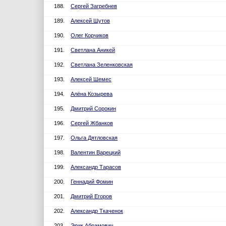
188.
Сергей Загребнев
189.
Алексей Шутов
190.
Олег Корчиков
191.
Светлана Аникей
192.
Светлана Зеленковская
193.
Алексей Шемес
194.
Алёна Козырева
195.
Дмитрий Сорокин
196.
Сергей Жбанков
197.
Ольга Дятловская
198.
Валентин Варецкий
199.
Александр Тарасов
200.
Геннадий Фомин
201.
Дмитрий Егоров
202.
Александр Ткаченок
203.
Эрик Абрамович