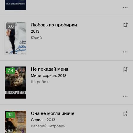
Любовь из пробирки
Рейтинг
6.0
2013
Кинопоиска
Юрий
6.0
Не покидай меня
Рейтинг
7.4
Мини-сериал, 2013
Кинопоиска
Шкробот
7.4
Она не могла иначе
Рейтинг
7.1
Сериал, 2013
Кинопоиска
Валерий Петрович
7.1