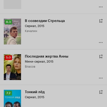
В созвездии Стрельца
Рейтинг
8.3
Сериал, 2015
Кинопоиска
Качалин
8.3
Последняя жертва Анны
Рейтинг
5.0
Мини-сериал, 2015
Кинопоиска
Власов
5.0
Тонкий лёд
Рейтинг
7.2
Сериал, 2015
Кинопоиска
7.2