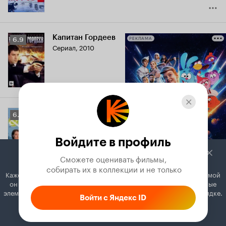
Капитан Гордеев
Рейтинг
6.9
РЕКЛАМА
Сериал, 2010
Кинопоиска
6.9
Детективное агентство Иван да Марья
Рейтинг
6.9
Сериал, 2010
Кинопоиска
6.9
Войдите в профиль
Сможете оценивать фильмы,

 собирать их в коллекции и не только
Кажется, вы используете блокировщик рекламы. Вместе с рекламой
он может отключать постеры, папки с фильмами и другие важные
Смертельная схватка
Рейтинг
6.4
элементы. Добавьте Кинопоиск в исключения, и всё будет в порядке.
Мини-сериал, 2010
Войти с Яндекс ID
Кинопоиска
Антоненко, майор
Как это сделать
6.4