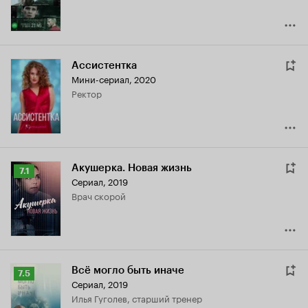
Ассистентка
Мини-сериал, 2020
ректор
Акушерка. Новая жизнь
Рейтинг
7.1
Сериал, 2019
Кинопоиска
врач скорой
7.1
Всё могло быть иначе
Рейтинг
7.5
Сериал, 2019
Кинопоиска
Илья Гуголев, старший тренер
7.5