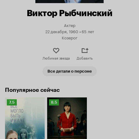
Виктор Рыбчинский
Актер
22 декабря, 1960
•
65 лет
Козерог
Любимая звезда
Добавить
Все детали о персоне
Популярное сейчас
Рейтинг
Рейтинг
7.5
8.5
Кинопоиска
Кинопоиска
7.5
8.5