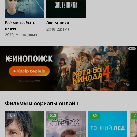
Всё могло быть
Заступники
2018, драма
иначе
2019, мелодрама
Фильмы и сериалы онлайн
Рейтинг
Рейтинг
Рейтинг
Р
6.9
8.3
7.2
7
Кинопоиска
Кинопоиска
Кинопоиска
К
6.9
8.3
7.2
7.