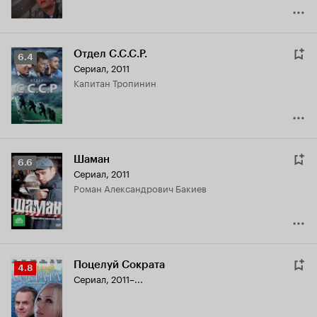
Отдел С.С.С.Р.
Рейтинг
6.4
Сериал, 2011
Кинопоиска
капитан Тропинин
6.4
Шаман
Рейтинг
6.6
Сериал, 2011
Кинопоиска
Роман Александрович Бакиев
6.6
Поцелуй Сократа
Рейтинг
4.8
Сериал, 2011–...
Кинопоиска
4.8