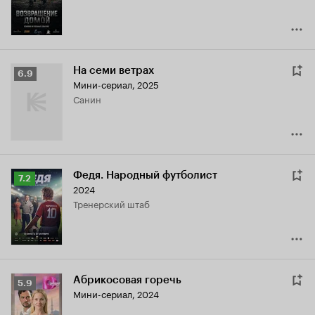
На семи ветрах
Рейтинг
6.9
Мини-сериал, 2025
Кинопоиска
Санин
6.9
Федя. Народный футболист
Рейтинг
7.2
2024
Кинопоиска
тренерский штаб
7.2
Абрикосовая горечь
Рейтинг
5.9
Мини-сериал, 2024
Кинопоиска
5.9