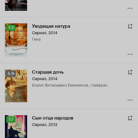
Уходящая натура
Рейтинг
7.3
Сериал, 2014
Кинопоиска
Гена
7.3
Старшая дочь
Рейтинг
5.9
Сериал, 2014
Кинопоиска
Борис Витальевич Емельянов, главврач
5.9
Сын отца народов
Рейтинг
7.7
Сериал, 2013
Кинопоиска
7.7