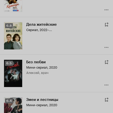
Дела житейские
Рейтинг
6.8
Сериал, 2022–...
Кинопоиска
6.8
Без любви
Рейтинг
6.5
Мини-сериал, 2020
Кинопоиска
Алексей, врач
6.5
Змеи и лестницы
Рейтинг
6.4
Мини-сериал, 2020
Кинопоиска
6.4