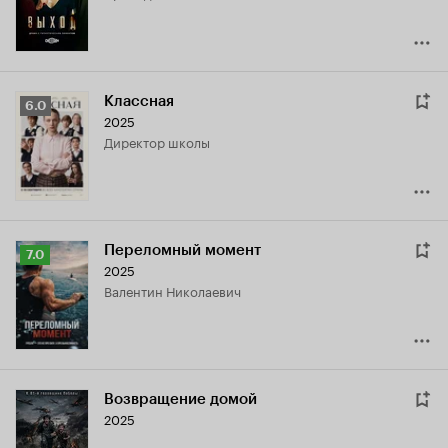
Классная
Рейтинг
6.0
2025
Кинопоиска
директор школы
6.0
Переломный момент
Рейтинг
7.0
2025
Кинопоиска
Валентин Николаевич
7.0
Возвращение домой
2025