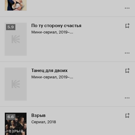
По ту сторону счастья
Рейтинг
5.9
Мини-сериал, 2019–...
Кинопоиска
5.9
Танец для двоих
Мини-сериал, 2019–...
Взрыв
Рейтинг
6.6
Сериал, 2018
Кинопоиска
6.6