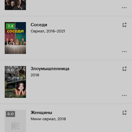
Соседи
Рейтинг
7.4
Сериал, 2018–2021
Кинопоиска
7.4
Злоумышленница
Рейтинг
6.0
2018
Кинопоиска
6.0
Женщины
Рейтинг
6.0
Мини-сериал, 2018
Кинопоиска
6.0