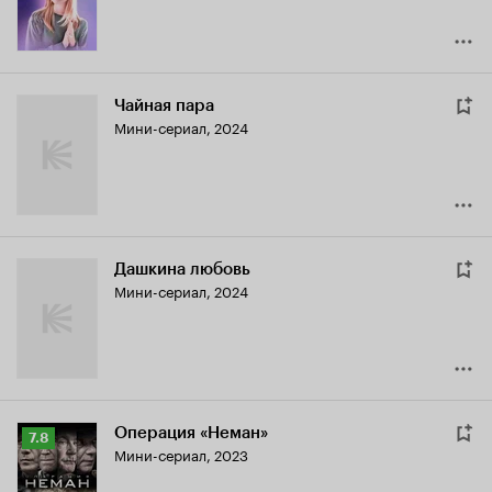
Чайная пара
Мини-сериал, 2024
Дашкина любовь
Мини-сериал, 2024
Операция «Неман»
Рейтинг
7.8
Мини-сериал, 2023
Кинопоиска
7.8