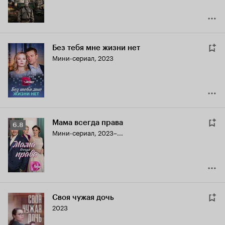
Без тебя мне жизни нет
Мини-сериал, 2023
Мама всегда права
Рейтинг
6.8
Мини-сериал, 2023–...
Кинопоиска
6.8
Своя чужая дочь
2023