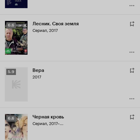
Лесник. Своя земля
Рейтинг
6.6
Сериал, 2017
Кинопоиска
6.6
Вера
Рейтинг
5.9
2017
Кинопоиска
5.9
Черная кровь
Рейтинг
6.6
Сериал, 2017–...
Кинопоиска
6.6