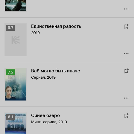
Единственная радость
Рейтинг
5.7
2019
Кинопоиска
5.7
Всё могло быть иначе
Рейтинг
7.5
Сериал, 2019
Кинопоиска
7.5
Синее озеро
Рейтинг
6.1
Мини-сериал, 2019
Кинопоиска
6.1