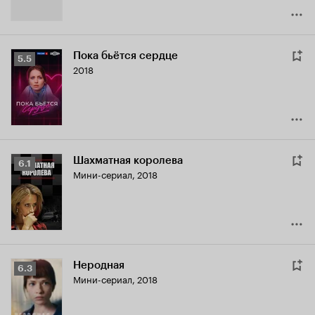
Пока бьётся сердце
Рейтинг
5.5
2018
Кинопоиска
5.5
Шахматная королева
Рейтинг
6.1
Мини-сериал, 2018
Кинопоиска
6.1
Неродная
Рейтинг
6.3
Мини-сериал, 2018
Кинопоиска
6.3