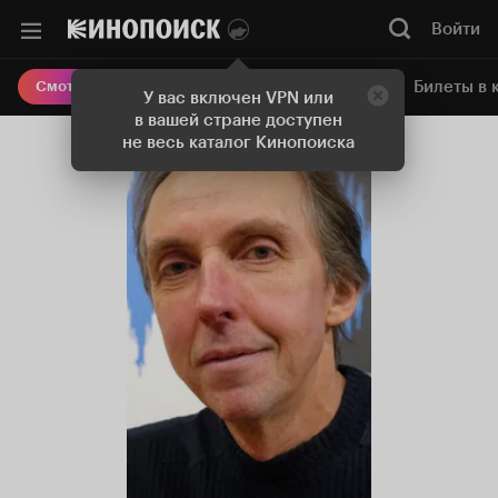
Войти
Онлайн-кинотеатр
Билеты в 
Смотреть кино
У вас включен VPN или
в вашей стране доступен
не весь каталог Кинопоиска