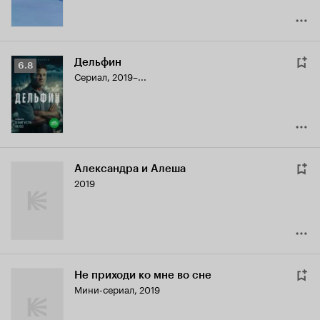
Дельфин
Рейтинг
6.8
Сериал, 2019–...
Кинопоиска
6.8
Александра и Алеша
2019
Не приходи ко мне во сне
Мини-сериал, 2019