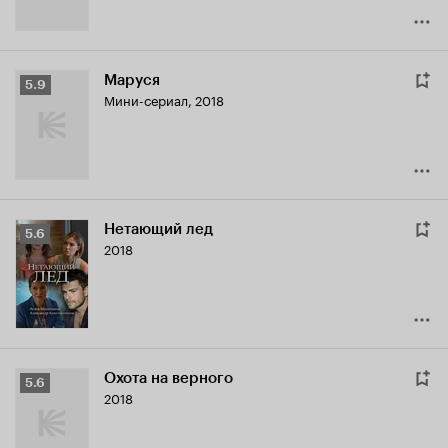
Маруся
Рейтинг
5.9
Мини-сериал, 2018
Кинопоиска
5.9
Нетающий лед
Рейтинг
5.6
2018
Кинопоиска
5.6
Охота на верного
Рейтинг
5.6
2018
Кинопоиска
5.6