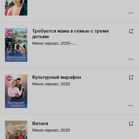
Требуется мама в семью с тремя
детьми
Мини-сериал, 2025–...
Культурный марафон
Мини-сериал, 2025
Виталя
Мини-сериал, 2025