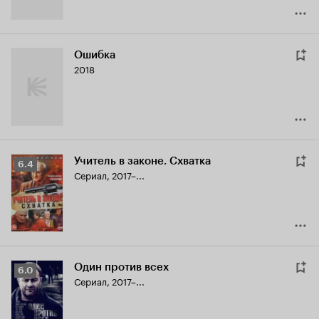
Ошибка
2018
Учитель в законе. Схватка
Рейтинг
6.4
Сериал, 2017–...
Кинопоиска
6.4
Один против всех
Рейтинг
6.0
Сериал, 2017–...
Кинопоиска
6.0