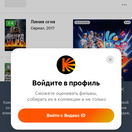
Линия огня
Рейтинг
7.4
РЕКЛАМА
Сериал, 2017
Кинопоиска
7.4
Право последней ночи
Рейтинг
5.3
2017
Кинопоиска
5.3
Войдите в профиль
Сможете оценивать фильмы,

 собирать их в коллекции и не только
Кажется, вы используете блокировщик рекламы. Вместе с рекламой
он может отключать постеры, папки с фильмами и другие важные
Качели
Рейтинг
6.3
элементы. Добавьте Кинопоиск в исключения, и всё будет в порядке.
Мини-сериал, 2017
Войти с Яндекс ID
Кинопоиска
Как это сделать
6.3