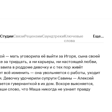
Студии
Связи
Рецензии
Саундтреки
Ключевые
Еще...
слова
й — мать уговорила её выйти за Игоря, сына своей
же за тридцать, а ни карьеры, ни настоящей любви,
тавила в роддоме девочку и с тех пор живёт
т всё изменить — она увольняется с работы, уходит
и. Девочку удочерили супруги Савины — Алексей
ется гувернанткой в их дом. Вскоре выясняется,
аши слово, что Маша никогда не узнает правду