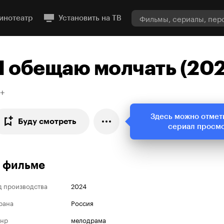
инотеатр
Установить на ТВ
Я обещаю молчать (20
6+
Здесь можно отмет
Буду смотреть
сериал просм
 фильме
д производства
2024
рана
Россия
нр
мелодрама