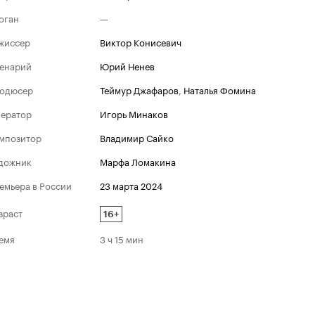
оган
—
жиссер
Виктор Конисевич
енарий
Юрий Ненев
одюсер
Теймур Джафаров
,
Наталья Фомина
ератор
Игорь Минаков
мпозитор
Владимир Сайко
дожник
Марфа Ломакина
емьера в России
23 марта 2024
зраст
16+
емя
3 ч 15 мин