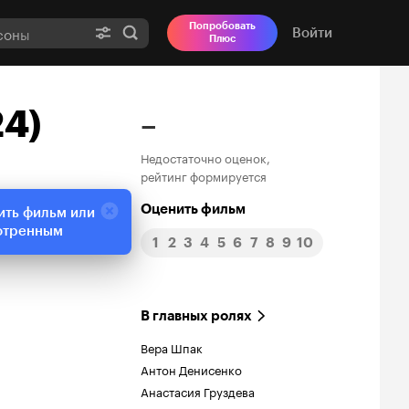
Попробовать
Войти
Плюс
24)
–
Недостаточно оценок,
рейтинг формируется
Оценить фильм
ить фильм или
отренным
1
2
3
4
5
6
7
8
9
10
В главных ролях
Вера Шпак
Антон Денисенко
Анастасия Груздева