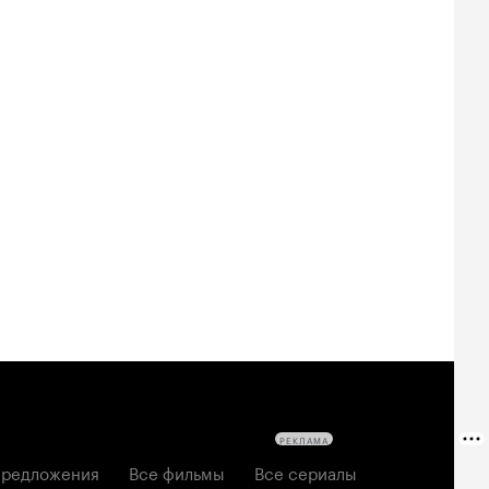
Билеты
Билеты
Билеты
овещие
На деревню
Старый орёл
твецы: Пекло
дедушке 2
2026, семейный
6, ужасы
2026, комедия
РЕКЛАМА
редложения
Все фильмы
Все сериалы