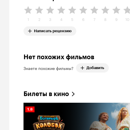
1
2
3
4
5
6
7
8
9
10
Написать рецензию
Нет похожих фильмов
Знаете похожие фильмы?
Добавить
Билеты в кино
Рейтинг
1.8
Кинопоиска
1.8