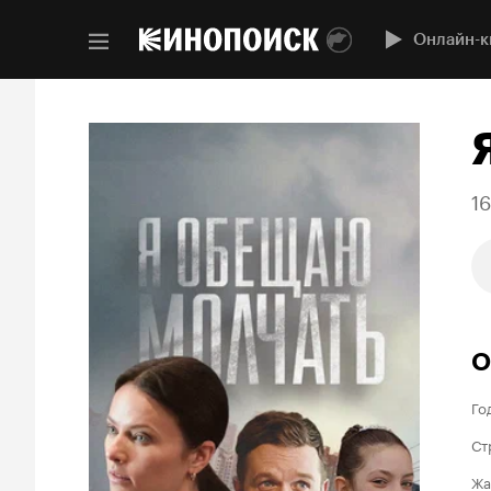
Онлайн-к
1
О
Го
Ст
Жа