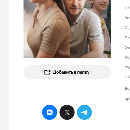
Сл
Ре
Сц
Пр
Оп
Ко
Ху
Добавить в папку
Пр
Во
Вр