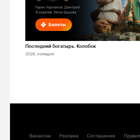
Гарик Харламов, Дмитрий
Журавлев, Мила Ершова
Билеты
Последний богатырь. Колобок
2026, комедия
Вакансии
Реклама
Соглашение
Правил