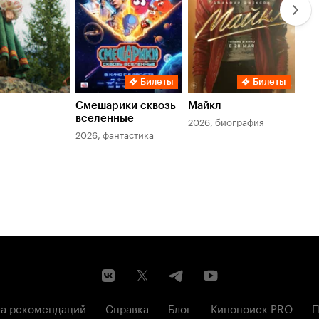
Билеты
Билеты
Смешарики сквозь
Майкл
Зл
вселенные
мер
2026, биография
2026, фантастика
202
а рекомендаций
Справка
Блог
Кинопоиск PRO
П