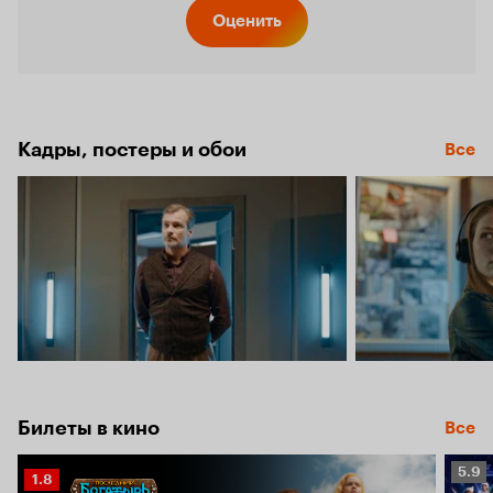
Кинопо
Оценить
7.1
Кадры, постеры и обои
Все
Билеты в кино
Все
Рейт
5.9
Рейтинг
1.8
Кино