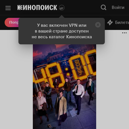
Войти
Онлайн-кинотеатр
Билет
Попробовать Плюс
У вас включен VPN или
в вашей стране доступен
не весь каталог Кинопоиска