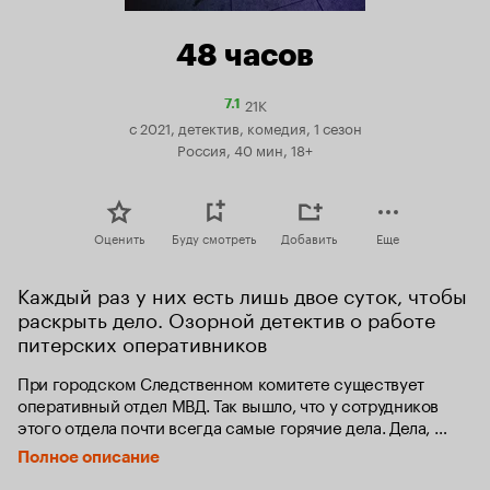
48 часов
21K
Рейтинг
7.1
Кинопоиска
с 2021, детектив, комедия, 1 сезон
7.1
Россия, 40 мин, 18+
Оценить
Буду смотреть
Добавить
Еще
Каждый раз у них есть лишь двое суток, чтобы 
раскрыть дело. Озорной детектив о работе 
питерских оперативников
При городском Следственном комитете существует 
оперативный отдел МВД. Так вышло, что у сотрудников 
этого отдела почти всегда самые горячие дела. Дела, 
которые надо завершить в течение ближайших 48 часов. 
Полное описание
И если они не успеют, может случиться 