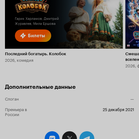
Кинопоиска
5.9
1.8
Гарик Харламов, Дмитрий
Журавлев, Мила Ершова
Билеты
Последний богатырь. Колобок
Смеша
2026, комедия
вселе
2026, 
Дополнительные данные
Слоган
—
Премьера в
25 декабря 2021
России