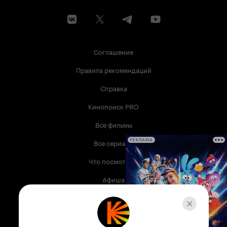
Соглашение
Правила рекомендаций
Справка
Кинопоиск PRO
Все фильмы
Все сериалы
РЕКЛАМА
Что посмотреть
Афиша
Музыка
Телепрограмма