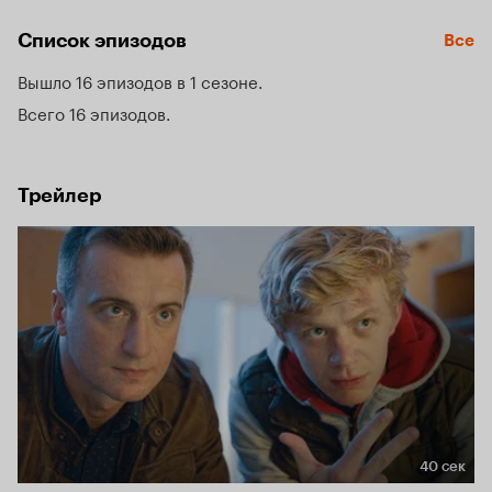
непоправимое — на кону либо престиж страны, либо 
человеческая жизнь, либо высок риск, что основной 
Список эпизодов
Все
подозреваемый уйдет от правосудия, успеет уничтожить 
улики или свидетеля.
Вышло 16 эпизодов в 1 сезоне
Всего 16 эпизодов
Трейлер
40 сек
Длительность 40 сек