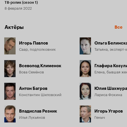
ТВ-ролик (сезон 1)
8 февраля 2022
Актёры
Все
Игорь Павлов
Ольга Белинск
Саар, подполковник
Татьяна, эксперт
Всеволод Клименок
Глафира Козул
Вова Семёнов
Елена, бывшая же
Антон Багров
Юлия Шахмура
Константин Шиловский
Лариса Фокина
Владислав Резник
Игорь Угаров
Илья Лукьянов
Геныч