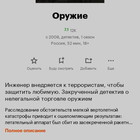
Оружие
12K
Рейтинг
7.1
Кинопоиска
с 2008, детектив, 1 сезон
7.1
Россия, 52 мин, 18+
Оценить
Буду смотреть
Добавить
Еще
Инженер внедряется к террористам, чтобы 
защитить любимую. Закрученный детектив о 
нелегальной торговле оружием
Расследование обстоятельств мелкой вертолетной 
катастрофы приводит к ошеломляющим результатам: 
летательный аппарат был сбит из засекреченной ракетной 
установки. Для молодого инженера Марата это личная 
Полное описание
трагедия, он теряет в катастрофе невесту. Но настоящие 