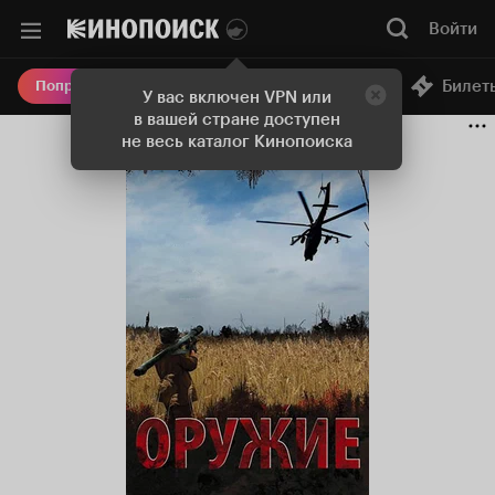
Войти
Онлайн-кинотеатр
Билет
Попробовать Плюс
У вас включен VPN или
в вашей стране доступен
не весь каталог Кинопоиска