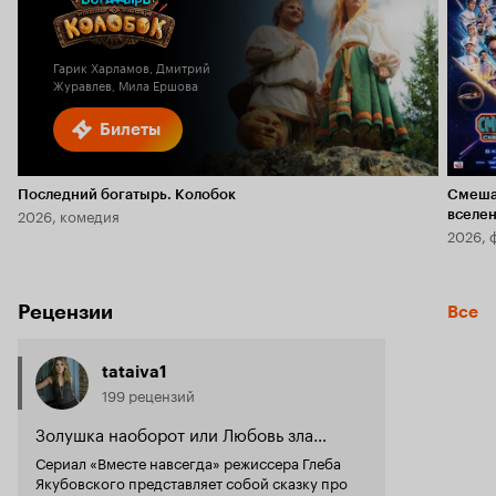
Кино
Кинопоиска
6.2
2.8
Гарик Харламов, Дмитрий
Журавлев, Мила Ершова
Билеты
Последний богатырь. Колобок
Смеша
2026, комедия
вселе
2026, 
Рецензии
Все
tataiva1
199 рецензий
Золушка наоборот или Любовь зла…
Сериал «Вместе навсегда» режиссера Глеба
Якубовского представляет собой сказку про