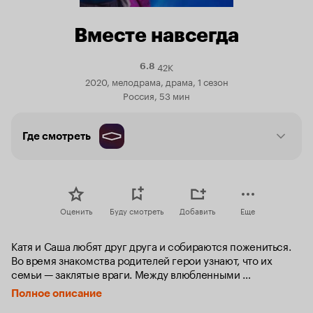
Вместе навсегда
42K
Рейтинг
6.8
Кинопоиска
2020, мелодрама, драма, 1 сезон
6.8
Россия, 53 мин
Где смотреть
Оценить
Буду смотреть
Добавить
Еще
Катя и Саша любят друг друга и собираются пожениться. 
Во время знакомства родителей герои узнают, что их 
семьи — заклятые враги. Между влюбленными 
неожиданно встает богатый бизнесмен Роман Гордеев, 
Полное описание
владелец подпольного казино. Гордеев ни перед чем не 