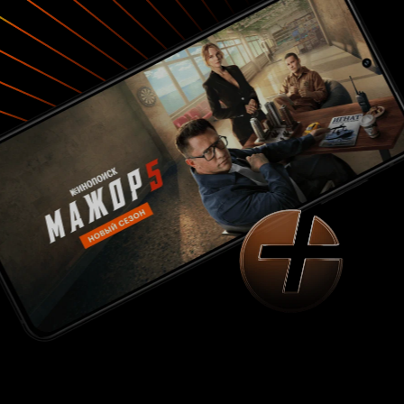
красавчика Петра Рыкова. К слову, этот актер
один из двоих в этом сериале (еще Татьяна
Колганова) который действительно
профессионально ведет себя в кадре и, в
целом, его герою веришь. Но весь его запал
вдребезги разбивается о плохую игру
Константиновой. Хотя, возможно, ее
актерский темперамент в значительной
степени продиктован совершенно глупым
сценарием. Когда положительный герой до
самой последней серии сражается с
«ветряными мельницами», а ее героиня никак
не может понять, чего ей все-таки от жизни
надо. Сценаристы построили сюжет на
аморальных и совершенно не логичных
посылах, которые, во-первых, его очень плохо
двигают; во-вторых, создают практически
нереальные картинки и мелодраматические
слезы, вызывающие острое зрительское
раздражение. Вообще, сериалу придан статус
мелодрамы, хотя сюжетно это вполне себе
очевидный детектив, только с открытой
криминальной историей, раскручиваемой по
ходу повествования, а уж количеству трупов в
нем может позавидовать любой крутой