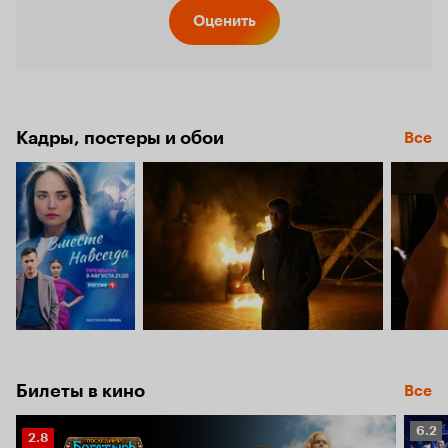
Кинопо
Оценить
6.8
Кадры, постеры и обои
Все
Билеты в кино
Все
Рейт
6.2
Рейтинг
2.8