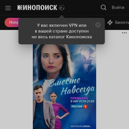
Войти
Онлайн-кинотеатр
Билет
Попробовать Плюс
У вас включен VPN или
в вашей стране доступен
не весь каталог Кинопоиска