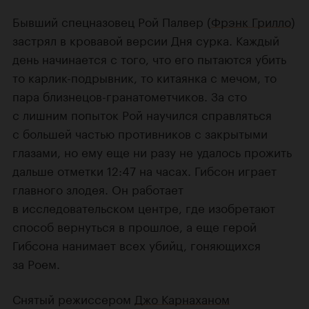
Бывший спецназовец Рой Палвер (
Фрэнк Грилло
)
застрял в кровавой версии Дня сурка. Каждый
день начинается с того, что его пытаются убить
то карлик-подрывник, то китаянка с мечом, то
пара близнецов-гранатометчиков. За сто
с лишним попыток Рой научился справляться
с большей частью противников с закрытыми
глазами, но ему еще ни разу не удалось прожить
дальше отметки 12:47 на часах. Гибсон играет
главного злодея. Он работает
в исследовательском центре, где изобретают
способ вернуться в прошлое, а еще герой
Гибсона нанимает всех убийц, гоняющихся
за Роем.
Снятый режиссером
Джо Карнаханом