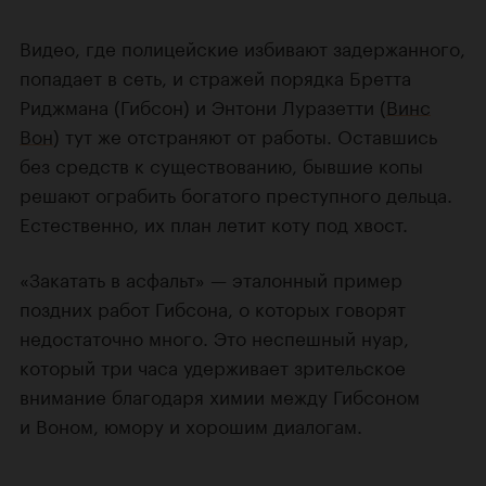
Видео, где полицейские избивают задержанного,
попадает в сеть, и стражей порядка Бретта
Риджмана (Гибсон) и Энтони Луразетти (
Винс
Вон
) тут же отстраняют от работы. Оставшись
без средств к существованию, бывшие копы
решают ограбить богатого преступного дельца.
Естественно, их план летит коту под хвост.
«Закатать в асфальт» — эталонный пример
поздних работ Гибсона, о которых говорят
недостаточно много. Это неспешный нуар,
который три часа удерживает зрительское
внимание благодаря химии между Гибсоном
и Воном, юмору и хорошим диалогам.