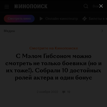
Войти
Онлайн-кинотеатр
Билеты в 
Смотреть кино
Медиа
Смотрите на Кинопоиске
С Мэлом Гибсоном можно
смотреть не только боевики (но и
их тоже!). Собрали 10 достойных
ролей актера и один бонус
2 ноября 2022
19