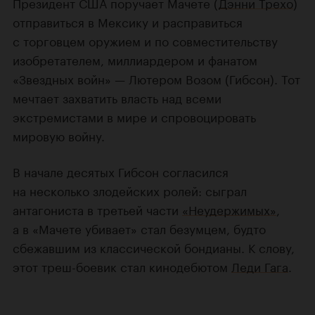
Президент США поручает Мачете (
Дэнни Трехо
)
отправиться в Мексику и расправиться
с торговцем оружием и по совместительству
изобретателем, миллиардером и фанатом
«Звездных войн» — Лютером Возом (Гибсон). Тот
мечтает захватить власть над всеми
экстремистами в мире и спровоцировать
мировую войну.
В начале десятых Гибсон согласился
на несколько злодейских ролей: сыграл
антагониста в третьей части
«Неудержимых»
,
а в «Мачете убивает» стал безумцем, будто
сбежавшим из классической бондианы. К слову,
этот треш-боевик стал кинодебютом
Леди Гага
.