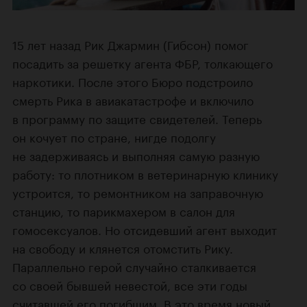
15 лет назад Рик Джармин (Гибсон) помог
посадить за решетку агента ФБР, толкающего
наркотики. После этого Бюро подстроило
смерть Рика в авиакатастрофе и включило
в программу по защите свидетелей. Теперь
он кочует по стране, нигде подолгу
не задерживаясь и выполняя самую разную
работу: то плотником в ветеринарную клинику
устроится, то ремонтником на заправочную
станцию, то парикмахером в салон для
гомосексуалов. Но отсидевший агент выходит
на свободу и клянется отомстить Рику.
Параллельно герой случайно сталкивается
со своей бывшей невестой, все эти годы
считавшей его погибшим. В это время новый