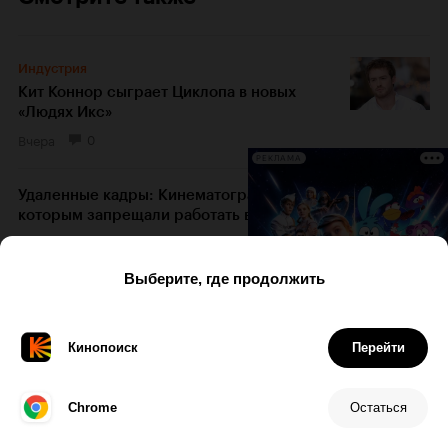
Индустрия
Кит Коннор сыграет Циклопа в новых
«Людях Икс»
Вчера
0
РЕКЛАМА
Удаленные кадры: Кинематографисты,
которым запрещали работать в кино
21 февраля 2017
85
Смотрите на Кинопоиске
Чарли Ханнэм — классный. Вам нужны
объяснения? Вот они
17 мая 2022
5
Зачем Брюс Уиллис, Джон Траволта и