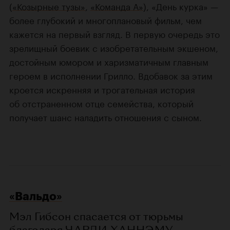
(
«Козырные тузы»
,
«Команда А»
), «День курка» —
более глубокий и многоплановый фильм, чем
кажется на первый взгляд. В первую очередь это
зрелищный боевик с изобретательным экшеном,
достойным юмором и харизматичным главным
героем в исполнении Грилло. Вдобавок за этим
кроется искренняя и трогательная история
об отстраненном отце семейства, который
получает шанс наладить отношения с сыном.
«Вальдо»
Мэл Гибсон спасается от тюрьмы
благодаря
ЧАРЛИ ХАННЭМУ