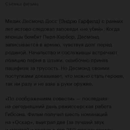
Съемки фильма
Медик Десмонд Досс (
Эндрю Гарфилд
) с ранних
лет истово следовал заповеди «не убий». Когда
японцы бомбят Перл-Харбор, Десмонд
записывается в армию, чувствуя долг перед
родиной. Начальство и сослуживцы встречают
позицию парня в штыки, ошибочно приняв
пацифизм за трусость. Но Десмонд своими
поступками доказывает, что можно стать героем,
так ни разу и не взяв в руки оружие.
«По соображениям совести» — последняя
на сегодняшний день режиссерская работа
Гибсона. Фильм получил шесть номинаций
на «Оскар», выиграл две (за лучший звук
и монтаж) и входит в
топ-250 лучших картин
,