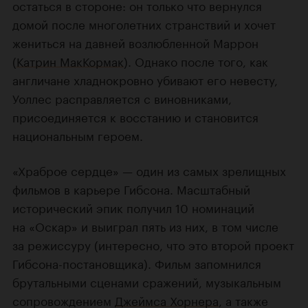
остаться в стороне: он только что вернулся
домой после многолетних странствий и хочет
жениться на давней возлюбленной Маррон
(
Катрин МакКормак
). Однако после того, как
англичане хладнокровно убивают его невесту,
Уоллес расправляется с виновниками,
присоединяется к восстанию и становится
национальным героем.
«Храброе сердце» — один из самых зрелищных
фильмов в карьере Гибсона. Масштабный
исторический эпик получил 10 номинаций
на «Оскар» и выиграл пять из них, в том числе
за режиссуру (интересно, что это второй проект
Гибсона-постановщика). Фильм запомнился
брутальными сценами сражений, музыкальным
сопровождением
Джеймса Хорнера
, а также