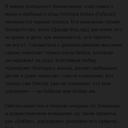
В жизни успешного бизнесмена, счастливого
мужа и любящего отца Уолтера Блэка (Гибсон)
начинается черная полоса. Его компании грозит
банкротство, жена (
Джоди Фостер
) выгоняет его
из дома, а дети, как выясняется, его терпеть
не могут. Справиться с депрессивными мыслями
герою помогает только кукла бобра, которую
он надевает на руку. Болтливый бобер
примиряет Уолтера с женой, делает любимцем
детей и даже помогает спасти компанию. Вот
только сам Уолтер уже не понимает, кто кем
управляет — он бобром или бобер им.
Гибсон известен в первую очередь по боевикам
и романтическим комедиям, но такие проекты,
как «Бобер», расширяют диапазон его таланта.
Гибсон хорош и в драматических проектах, где