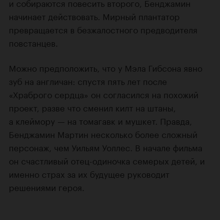
и собираются повесить второго, Бенджамин
начинает действовать. Мирный плантатор
превращается в безжалостного предводителя
повстанцев.
Можно предположить, что у Мэла Гибсона явно
зуб на англичан: спустя пять лет после
«Храброго сердца» он согласился на похожий
проект, разве что сменил килт на штаны,
а клеймору — на томагавк и мушкет. Правда,
Бенджамин Мартин несколько более сложный
персонаж, чем Уильям Уоллес. В начале фильма
он счастливый отец-одиночка семерых детей, и
именно страх за их будущее руководит
решениями героя.