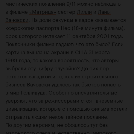
мистических появлений 9/11 можно наблюдать
в фильме
«Матрица»
сестер
Лилли
и
Ланы
Вачовски
. На доли секунды в кадре оказывается
ксерокопия паспорта Нео (18-я минута фильма),
срок которого истекает 11 сентября 2001 года.
Поклонники фильма гадают: что это было? Если
картина вышла на экраны в США 31 марта
1999 года, то какова вероятность, что авторы
выбрали эту цифру случайно? До сих пор
остается загадкой и то, как из строительного
бизнеса Вачовски удалось так быстро попасть
в мир Голливуда. Особенно впечатлительные
уверяют, что за режиссерами стоят внеземные
цивилизации, которые с помощью фильма хотели
отправить людям некое тайное послание.
По другим версиям, не обошлось тут без
масонского следа и, естественно, мирового