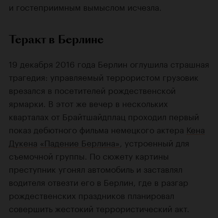
и гостеприимным вымыслом исчезла.
Теракт в Берлине
19 декабря 2016 года Берлин оглушила страшная
трагедия: управляемый террористом грузовик
врезался в посетителей рождественской
ярмарки. В этот же вечер в нескольких
кварталах от Брайтшайдплац проходил первый
показ дебютного фильма немецкого актера
Кена
Дукена
«Падение Берлина»
, устроенный для
съемочной группы. По сюжету картины
преступник угонял автомобиль и заставлял
водителя отвезти его в Берлин, где в разгар
рождественских праздников планировал
совершить жестокий террористический акт.