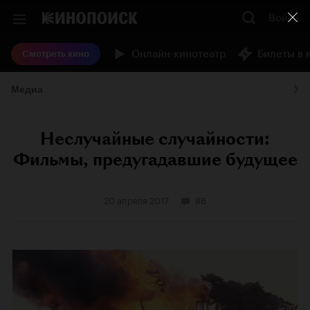
Войти
Онлайн-кинотеатр
Билеты в 
Смотреть кино
Медиа
Неслучайные случайности:
Фильмы, предугадавшие будущее
20 апреля 2017
86