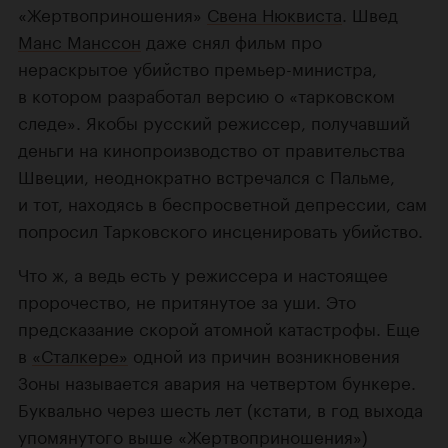
«Жертвоприношения»
Свена Нюквиста
. Швед
Манс Манссон
даже снял фильм про
нераскрытое убийство премьер-министра,
в котором разработал версию о «тарковском
следе». Якобы русский режиссер, получавший
деньги на кинопроизводство от правительства
Швеции, неоднократно встречался с Пальме,
и тот, находясь в беспросветной депрессии, сам
попросил Тарковского инсценировать убийство.
Что ж, а ведь есть у режиссера и настоящее
пророчество, не притянутое за уши. Это
предсказание скорой атомной катастрофы. Еще
в
«Сталкере»
одной из причин возникновения
Зоны называется авария на четвертом бункере.
Буквально через шесть лет (кстати, в год выхода
упомянутого выше «Жертвоприношения»)