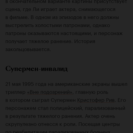
в окончательном варианте картины присутствует
сцена, где Ли играет актера, снимающегося
в фильме. В одном из эпизодов в него должны
выстрелить холостыми патронами, однако
патроны оказываются настоящими, и персонаж
получает тяжелое ранение. История
закольцовывается.
Супермен-инвалид
21 мая 1995 года на американские экраны вышел
триллер
«Вне подозрений»
, главную роль
в котором сыграл Супермен
Кристофер Рив
. Его
персонажем стал полицейский, парализованный
в результате тяжелого ранения. Актер очень
скрупулезно отнесся к роли. Посещая центры
по реабилитации парализованных больных,