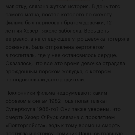
малютку, связана жуткая история. В день того
самого матча, постер которого по сюжету
фильма был нарисован братом девочки, 12-
летняя Хезер тяжело заболела. Весь день
ее рвало, а на следующее утро девочка потеряла
сознание, была отправлена вертолетом
в госпиталь, где у нее остановилось сердце.
Оказалось, что все это время девочка страдала
врожденным пороком желудка, о котором
не подозревали даже родители.
Поклонники фильма недоумевают: каким
образом в фильм 1982 года попал плакат
Супербоула 1988-го? Они также уверены, что
смерть Хезер О’Рурк связана с проклятием
«Полтергейста», ведь к тому времени смерть
постигла и актрису
Доминик Данн
, сыгравшую