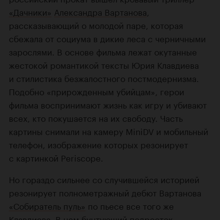
«Дачники»
Александра Вартанова
,
рассказывающий о молодой паре, которая
сбежала от социума в дикие леса с черничными
зарослями. В основе фильма лежат окутанные
жестокой романтикой тексты Юрия Клавдиева
и стилистика безжалостного постмодернизма.
Подобно «прирожденным убийцам», герои
фильма воспринимают жизнь как игру и убивают
всех, кто покушается на их свободу. Часть
картины снимали на камеру MiniDV и мобильный
телефон, изображение которых резонирует
с картинкой Periscope.
Но гораздо сильнее со случившейся историей
резонирует полнометражный дебют Вартанова
«Собиратель пуль»
по пьесе все того же
Клавдиева. В нем бунтующий подросток