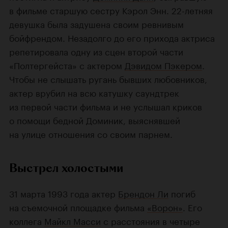
в фильме старшую сестру Кэрол Энн. 22-летняя
девушка была задушена своим ревнивым
бойфрендом. Незадолго до его прихода актриса
репетировала одну из сцен второй части
«Полтергейста» с актером
Дэвидом Пэкером
.
Чтобы не слышать ругань бывших любовников,
актер врубил на всю катушку саундтрек
из первой части фильма и не услышал криков
о помощи бедной Доминик, выяснявшей
на улице отношения со своим парнем.
Выстрел холостыми
31 марта 1993 года актер
Брендон Ли
погиб
на съемочной площадке фильма
«Ворон»
. Его
коллега
Майкл Масси
с расстояния в четыре