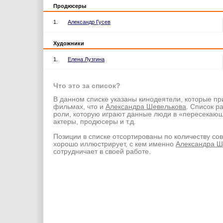
Продюсеры
1.
Александр Гусев
Художники
1.
Елена Лузгина
Что это за список?
В данном списке указаны кинодеятели, которые пр
фильмах, что и
Александра Шевелькова
. Список р
роли, которую играют данные люди в «пересекаю
актеры, продюсеры и т.д.
Позиции в списке отсортированы по количеству со
хорошо иллюстрирует, с кем именно
Александра Ш
сотрудничает в своей работе.