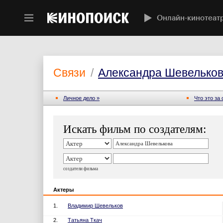
Онлайн-кинотеат
Связи
/
Александра Шевелько
Личное дело »
Что это за
Искать фильм по создателям:
создатели фильма
Актеры
1.
Владимир Шевельков
2.
Татьяна Ткач