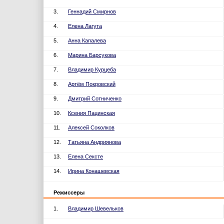
3.
Геннадий Смирнов
4.
Елена Лагута
5.
Анна Капалева
6.
Марина Барсукова
7.
Владимир Курцеба
8.
Артём Покровский
9.
Дмитрий Сотниченко
10.
Ксения Пацинская
11.
Алексей Соколков
12.
Татьяна Андриянова
13.
Елена Сексте
14.
Ирина Конашевская
Режиссеры
1.
Владимир Шевельков