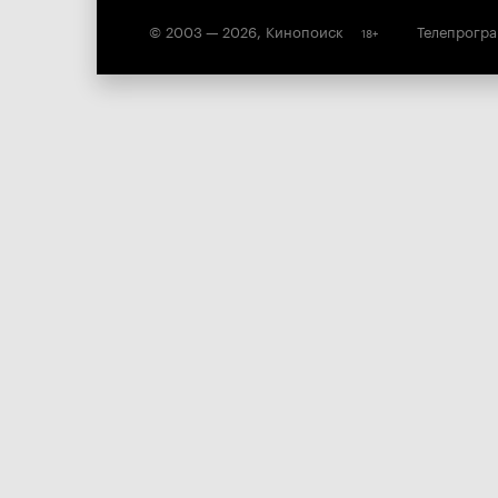
© 2003 —
2026
,
Кинопоиск
Телепрогр
18
+